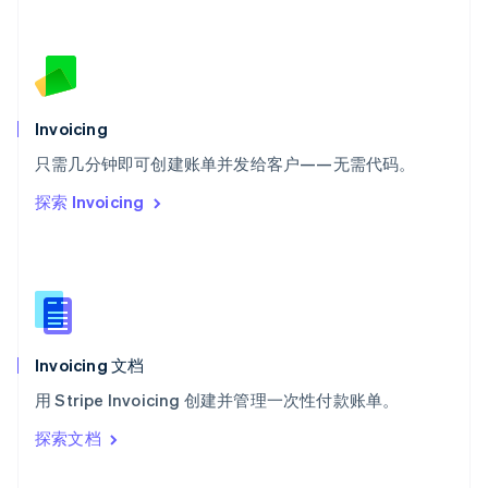
English
斯洛伐克
English
斯洛文尼亚
English
Italiano
泰国
Invoicing
ไทย
English
希腊
只需几分钟即可创建账单并发给客户——无需代码。
English
探索 Invoicing
西班牙
Español
English
新加坡
English
简体中文
新西兰
English
匈牙利
English
Invoicing 文档
意大利
用 Stripe Invoicing 创建并管理一次性付款账单。
Italiano
English
印度
探索文档
English
英国