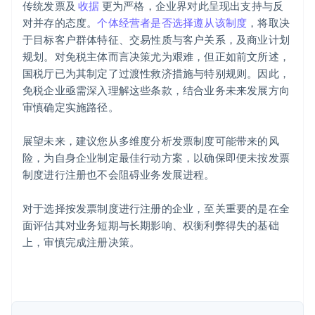
传统发票及
收据
更为严格，企业界对此呈现出支持与反
对并存的态度。
个体经营者是否选择遵从该制度
，将取决
于目标客户群体特征、交易性质与客户关系，及商业计划
阿联酋
规划。对免税主体而言决策尤为艰难，但正如前文所述，
English
国税厅已为其制定了过渡性救济措施与特别规则。因此，
爱尔兰
免税企业亟需深入理解这些条款，结合业务未来发展方向
English
爱沙尼亚
审慎确定实施路径。
English
奥地利
展望未来，建议您从多维度分析发票制度可能带来的风
Deutsch
English
险，为自身企业制定最佳行动方案，以确保即便未按发票
澳大利亚
制度进行注册也不会阻碍业务发展进程。
English
巴西
Português
English
对于选择按发票制度进行注册的企业，至关重要的是在全
保加利亚
面评估其对业务短期与长期影响、权衡利弊得失的基础
English
上，审慎完成注册决策。
比利时
Nederlands
Français
Deutsch
English
波兰
English
丹麦