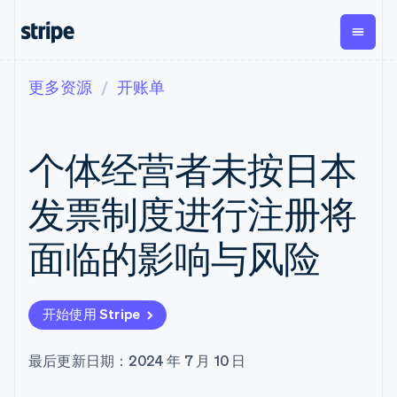
更多资源
开账单
按企业阶段
文档
学习
支付
营收
资金管理
平台
易市
大型企业
Stripe 文档
博客
Payments
Billing
Treasury
初创企业
API 参考文档
客户案例
个体经营者未按日本
在线支付
经常性收入
Con
库与 SDK
指南
企业财务
Managed
Metronome
Stripe Apps
Payments
按用量计费
Global
平台
发票制度进行注册将
备案商家解决
Payouts
Subscriptions
Capi
按应用场景
方案
平
支持
向第三方
订阅管理
Payment links
客户
面临的影响与风险
指南
智能体商务
打款
Invoicing
Trea
加密货币
获取支持
无代码支付
一次性或定期
Capital
平
电子商务
接受线上付款
托管支持方案
企业融资
Checkout
账单
嵌入
嵌入式金融
实施预置结账流程
专业服务
预构建支付界
Crypto
Tax
融服
开始使用 Stripe
财务自动化
构建平台或交易市场
钱包、稳
面
销售税和增值
Iss
全球化企业
管理订阅
定币发行
Elements
税自动化
实体
应用内支付
提供按用量计费
灵活的 UI 组件
和发卡基
Crypto
Revenue
虚拟
最后更新日期：2024 年 7 月 10 日
交易市场
发行稳定币支持的支付卡
Onramp
Payment
Recognition
础设施
公司
资金管理
通过智能体配置和管理服
可嵌入的
methods
会计自动化
平台
务