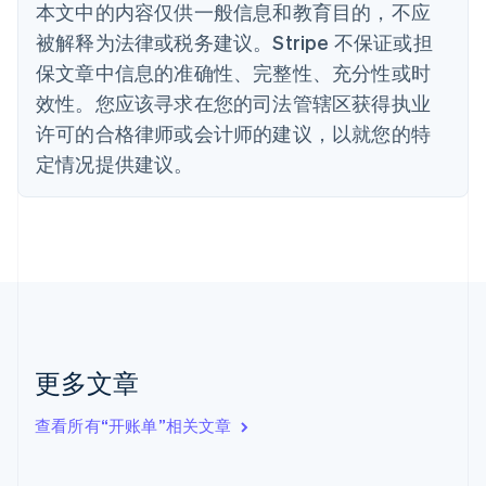
English
本文中的内容仅供一般信息和教育目的，不应
德国
被解释为法律或税务建议。Stripe 不保证或担
Deutsch
English
法国
保文章中信息的准确性、完整性、充分性或时
Français
English
效性。您应该寻求在您的司法管辖区获得执业
芬兰
许可的合格律师或会计师的建议，以就您的特
English
Svenska
定情况提供建议。
荷兰
Nederlands
English
加拿大
English
Français
捷克
English
克罗地亚
English
Italiano
拉脱维亚
English
更多文章
立陶宛
English
列支敦士登
查看所有“开账单”相关文章
Deutsch
English
卢森堡