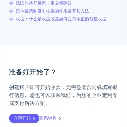
Français
Deutsch
English
法国的待开发票：定义和确认
罗马尼亚
日本发票制度中收据的作用及开具方法
English
马尔他
收据：什么是收据以及如何在日本正确创建收据
English
马来西亚
English
简体中文
美国
English
Español
简体中文
墨西哥
Español
English
挪威
准备好开始了？
English
葡萄牙
Português
English
创建账户即可开始收款，无需签署合同或填写银
日本
行信息。您也可以联系我们，为您的企业定制专
日本語
English
瑞典
属支付解决方案。
Svenska
English
瑞士
Deutsch
Français
Italiano
English
立即开始
联系销售
塞浦路斯