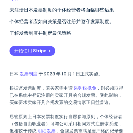
初创企业注册
未注册日本发票制度的个体经营者将面临哪些后果
Climate
碳移除
取消既有交易与新客户流失风险
个体经营者应如何决策是否注册并遵守发票制度。
Identity
无需按发票制度进行注册的企业
了解发票制度并制定最优策略
在线身份验证
个体经营者注册日本发票制度后会产生哪些影响？
开始使用 Stripe
Stripe Sessions 2026
日本
发票制度
于 2023 年 10 月 1 日正式实施。
了解 Stripe 如何为 AI 构建经济基础设施。
立即观看
根据该发票制度，若买家需申请
采购税抵免
，则必须取得
已在系统中登记注册的卖家开具的合规发票。受此影响，
买家要求卖家开具合规发票的交易情形正日益普遍。
尽管原则上日本发票制度实行自愿参与原则，个体经营者
（包括自由职业者）可与公司采用相同方式注册该系统，
但相较于传统
明细发票
，合规发票需满足更严格的记录要