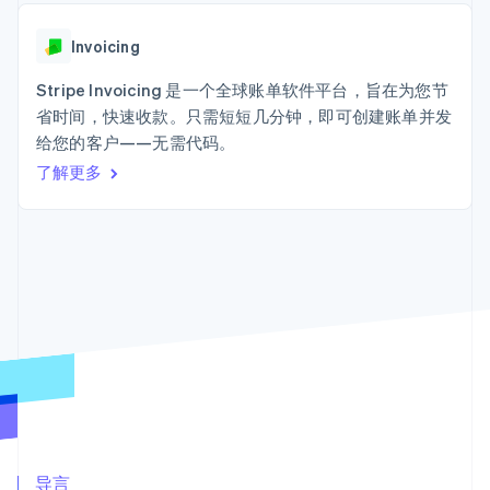
接入 125+ 种支
加密货币
Stripe Sigma
产品路线图
SaaS
付方式
自定义报告
购买
Sessions 年度大会
Terminal
Data Pipeline
Invoicing
招聘
线下支付
数据同步
资讯中心
Authorization
资源
Stripe Invoicing 是一个全球账单软件平台，旨在为您节
Stripe Press
Boost
按行业
省时间，快速收款。只需短短几分钟，即可创建账单并发
支付成功率优
应用集成
给您的客户——无需代码。
化
AI 企业
代码示例
Link
创作者经济
开发者博客
了解更多
联系
加速结账
游戏
API 状态
Financial
酒店、旅游与休闲
联系销售
Connections
保险
成为合作伙伴
关联金融账户
媒体与娱乐
数据
非营利组织
专业服务
公共部门
零售
更多
Product roadmap
了解未来规划
生态系统
Radar
合作伙伴
欺诈防范
Stripe App Marketplace
导言
Atlas