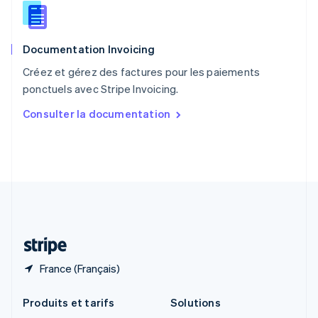
English
Roumanie
English
Documentation Invoicing
Royaume-Uni
English
Créez et gérez des factures pour les paiements
Singapour
ponctuels avec Stripe Invoicing.
English
简体中文
Slovaquie
Consulter la documentation
English
Slovénie
English
Italiano
Suède
Svenska
English
Suisse
Deutsch
Français
Italiano
English
Thaïlande
ไทย
English
France (Français)
Produits et tarifs
Solutions