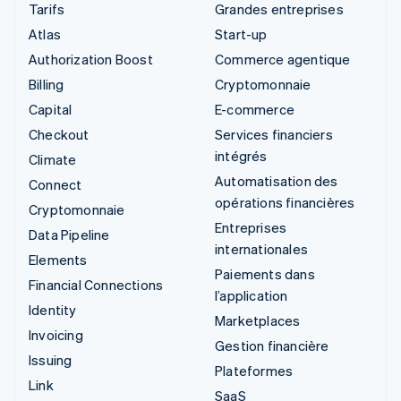
Tarifs
Grandes entreprises
Atlas
Start-up
Authorization Boost
Commerce agentique
Billing
Cryptomonnaie
Capital
E-commerce
Checkout
Services financiers
intégrés
Climate
Automatisation des
Connect
opérations financières
Cryptomonnaie
Entreprises
Data Pipeline
internationales
Elements
Paiements dans
Financial Connections
l’application
Identity
Marketplaces
Invoicing
Gestion financière
Issuing
Plateformes
Link
SaaS