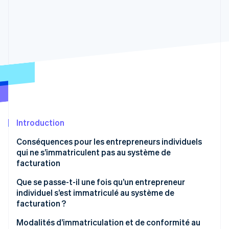
Découvrez les prochaines évolutions
Commerce en ligne
Radar
Prévention de la fraude
Écosystème
Atlas
Constitution de start-up
Partenaires
Climate
Stripe App Marketplace
Élimination du carbone
Identity
Vérification de l'identité
Introduction
Conséquences pour les entrepreneurs individuels
qui ne s’immatriculent pas au système de
facturation
Stripe Sessions 2026
Découvrez comment Stripe construit l’infrastructure écono
Annulation des transactions existantes et nouveaux
Que se passe-t-il une fois qu’un entrepreneur
Regarder la vidéo
clients
individuel s’est immatriculé au système de
facturation ?
Avantages de ne pas s’immatriculer au système de
facturation
Mesures applicables aux entreprises exonérées
Modalités d’immatriculation et de conformité au