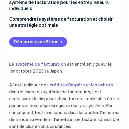
fiscalement
système de facturation pour les entrepreneurs
Entreprises non immatriculées au système de
individuels
facturation
Comprendre le système de facturation et choisir
une stratégie optimale
Démarrer avec Stripe
Le
système de facturation
est entré en vigueur le
1er octobre 2023 au Japon.
Afin d’appliquer des
crédits d’impôt sur les achats
dans le cadre du système de facturation, il est
nécessaire de disposer d’une facture admissible émise
par un vendeur déjà enregistré dans le système. Par
conséquent, les transactions dans lesquelles l’acheteur
demande au vendeur d’émettre une facture admissible
sont de plus en plus courantes.