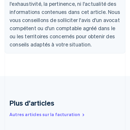
l'exhaustivité, la pertinence, ni l'actualité des
Português
English
Bulgarie
informations contenues dans cet article. Nous
English
vous conseillons de solliciter l'avis d'un avocat
Canada
English
Français
compétent ou d'un comptable agréé dans le
Chine continentale
ou les territoires concernés pour obtenir des
简体中文
English
Chypre
conseils adaptés à votre situation.
English
Croatie
English
Italiano
Danemark
English
Émirats arabes unis
English
Espagne
Español
English
Plus d'articles
Estonie
English
Autres articles sur la facturation
États-Unis
English
Español
简体中文
Finlande