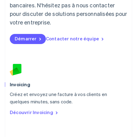
English
bancaires. N'hésitez pas à nous contacter
Luxembourg
pour discuter de solutions personnalisées pour
Français
Deutsch
English
Malaisie
votre entreprise.
English
简体中文
Malte
Démarrer
Contacter notre équipe
English
Mexique
Español
English
Norvège
English
Nouvelle-Zélande
English
Pays-Bas
Invoicing
Nederlands
English
Créez et envoyez une facture à vos clients en
Pologne
English
quelques minutes, sans code.
Portugal
Découvrir Invoicing
Português
English
R.A.S. de Hong Kong, Chine
English
简体中文
République tchèque