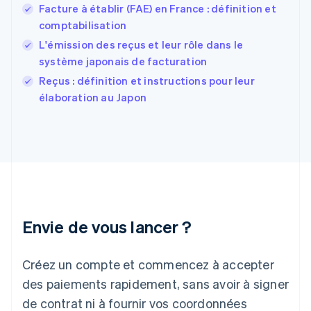
English
Svenska
Facture à établir (FAE) en France : définition et
France
comptabilisation
Français
English
L'émission des reçus et leur rôle dans le
Gibraltar
système japonais de facturation
English
Grèce
Reçus : définition et instructions pour leur
English
élaboration au Japon
Hongrie
English
Inde
English
Irlande
English
Italie
Italiano
English
Japon
Envie de vous lancer ?
日本語
English
Lettonie
Créez un compte et commencez à accepter
English
Liechtenstein
des paiements rapidement, sans avoir à signer
Deutsch
English
de contrat ni à fournir vos coordonnées
Lituanie