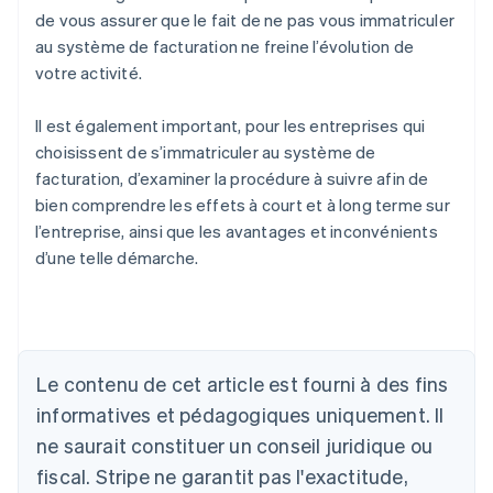
de vous assurer que le fait de ne pas vous immatriculer
au système de facturation ne freine l’évolution de
votre activité.
Il est également important, pour les entreprises qui
choisissent de s’immatriculer au système de
facturation, d’examiner la procédure à suivre afin de
bien comprendre les effets à court et à long terme sur
l’entreprise, ainsi que les avantages et inconvénients
d’une telle démarche.
Allemagne
Deutsch
English
Australie
English
Le contenu de cet article est fourni à des fins
Autriche
informatives et pédagogiques uniquement. Il
Deutsch
English
Belgique
ne saurait constituer un conseil juridique ou
Nederlands
Français
Deutsch
English
fiscal. Stripe ne garantit pas l'exactitude,
Brésil