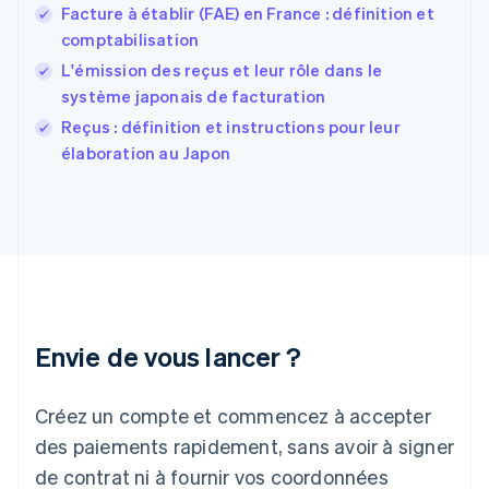
English
Svenska
Facture à établir (FAE) en France : définition et
France
comptabilisation
Français
English
L'émission des reçus et leur rôle dans le
Gibraltar
système japonais de facturation
English
Grèce
Reçus : définition et instructions pour leur
English
élaboration au Japon
Hongrie
English
Inde
English
Irlande
English
Italie
Italiano
English
Japon
Envie de vous lancer ?
日本語
English
Lettonie
Créez un compte et commencez à accepter
English
Liechtenstein
des paiements rapidement, sans avoir à signer
Deutsch
English
de contrat ni à fournir vos coordonnées
Lituanie