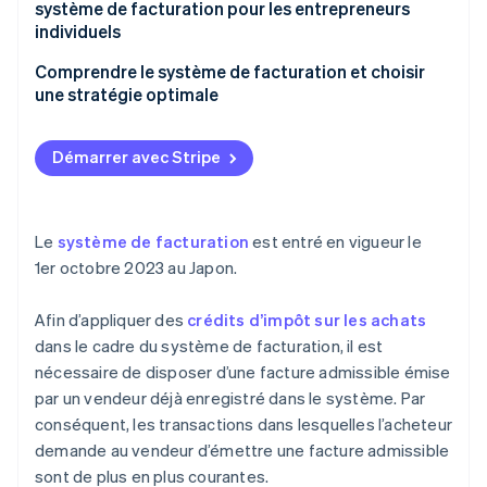
fiscalement
système de facturation pour les entrepreneurs
Entreprises non immatriculées au système de
individuels
facturation
Comprendre le système de facturation et choisir
une stratégie optimale
Démarrer avec Stripe
Le
système de facturation
est entré en vigueur le
1er octobre 2023 au Japon.
Afin d’appliquer des
crédits d’impôt sur les achats
dans le cadre du système de facturation, il est
nécessaire de disposer d’une facture admissible émise
par un vendeur déjà enregistré dans le système. Par
conséquent, les transactions dans lesquelles l’acheteur
demande au vendeur d’émettre une facture admissible
sont de plus en plus courantes.