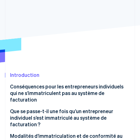
Découvrez les prochaines évolutions
Commerce en ligne
Radar
Prévention de la fraude
Écosystème
Atlas
Constitution de start-up
Partenaires
Climate
Stripe App Marketplace
Élimination du carbone
Identity
Vérification de l'identité
Introduction
Conséquences pour les entrepreneurs individuels
qui ne s’immatriculent pas au système de
facturation
Stripe Sessions 2026
Découvrez comment Stripe construit l’infrastructure écono
Annulation des transactions existantes et nouveaux
Que se passe-t-il une fois qu’un entrepreneur
Regarder la vidéo
clients
individuel s’est immatriculé au système de
facturation ?
Avantages de ne pas s’immatriculer au système de
facturation
Mesures applicables aux entreprises exonérées
Modalités d’immatriculation et de conformité au