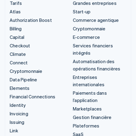
Tarifs
Grandes entreprises
Atlas
Start-up
Authorization Boost
Commerce agentique
Billing
Cryptomonnaie
Capital
E-commerce
Checkout
Services financiers
intégrés
Climate
Automatisation des
Connect
opérations financières
Cryptomonnaie
Entreprises
Data Pipeline
internationales
Elements
Paiements dans
Financial Connections
l’application
Identity
Marketplaces
Invoicing
Gestion financière
Issuing
Plateformes
Link
SaaS