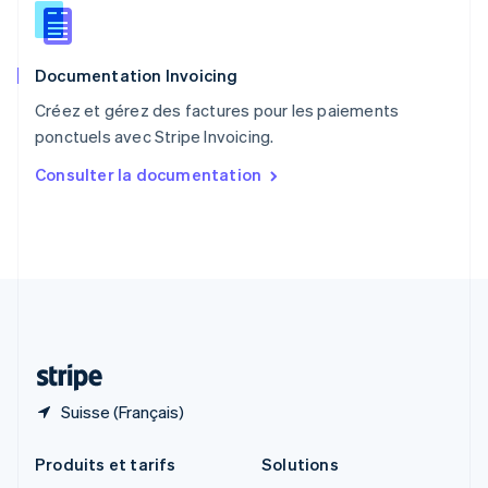
English
Roumanie
English
Documentation Invoicing
Royaume-Uni
English
Créez et gérez des factures pour les paiements
Singapour
ponctuels avec Stripe Invoicing.
English
简体中文
Slovaquie
Consulter la documentation
English
Slovénie
English
Italiano
Suède
Svenska
English
Suisse
Deutsch
Français
Italiano
English
Thaïlande
ไทย
English
Suisse (Français)
Produits et tarifs
Solutions