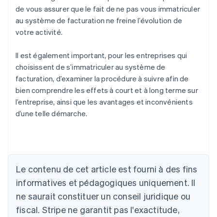
de vous assurer que le fait de ne pas vous immatriculer
au système de facturation ne freine l’évolution de
votre activité.
Il est également important, pour les entreprises qui
choisissent de s’immatriculer au système de
facturation, d’examiner la procédure à suivre afin de
bien comprendre les effets à court et à long terme sur
l’entreprise, ainsi que les avantages et inconvénients
d’une telle démarche.
Allemagne
Deutsch
English
Australie
English
Le contenu de cet article est fourni à des fins
Autriche
informatives et pédagogiques uniquement. Il
Deutsch
English
Belgique
ne saurait constituer un conseil juridique ou
Nederlands
Français
Deutsch
English
fiscal. Stripe ne garantit pas l'exactitude,
Brésil