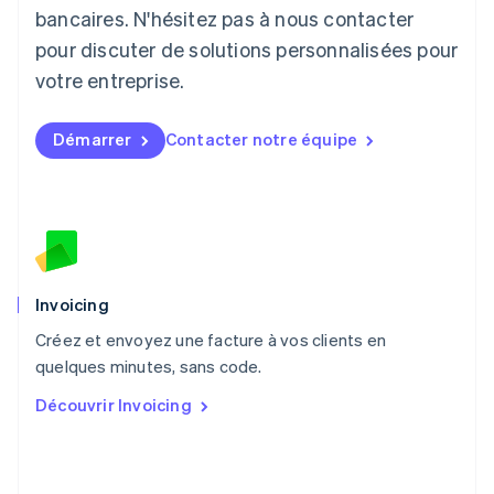
English
bancaires. N'hésitez pas à nous contacter
Luxembourg
pour discuter de solutions personnalisées pour
Français
Deutsch
English
Malaisie
votre entreprise.
English
简体中文
Malte
Démarrer
Contacter notre équipe
English
Mexique
Español
English
Norvège
English
Nouvelle-Zélande
English
Pays-Bas
Invoicing
Nederlands
English
Créez et envoyez une facture à vos clients en
Pologne
English
quelques minutes, sans code.
Portugal
Découvrir Invoicing
Português
English
R.A.S. de Hong Kong, Chine
English
简体中文
République tchèque