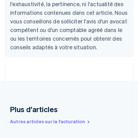
l'exhaustivité, la pertinence, ni l'actualité des
Português
English
Bulgarie
informations contenues dans cet article. Nous
English
vous conseillons de solliciter l'avis d'un avocat
Canada
English
Français
compétent ou d'un comptable agréé dans le
Chine continentale
ou les territoires concernés pour obtenir des
简体中文
English
Chypre
conseils adaptés à votre situation.
English
Croatie
English
Italiano
Danemark
English
Émirats arabes unis
English
Espagne
Español
English
Plus d'articles
Estonie
English
Autres articles sur la facturation
États-Unis
English
Español
简体中文
Finlande