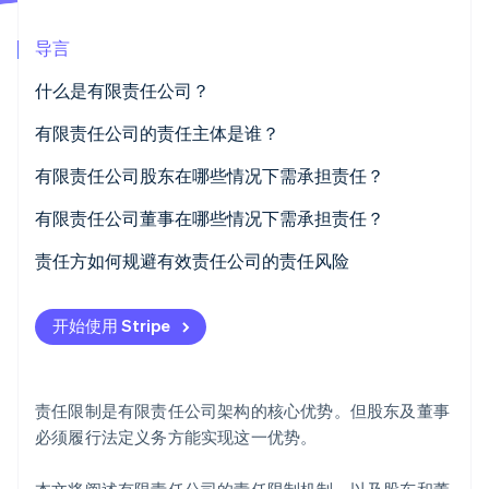
Climate
导言
碳移除
Identity
什么是有限责任公司？
在线身份验证
有限责任公司的责任主体是谁？
有限责任公司股东在哪些情况下需承担责任？
商业登记前的责任
有限责任公司董事在哪些情况下需承担责任？
Stripe Sessions 2026
了解 Stripe 如何为 AI 构建经济基础设施。
违反有限责任公司最低资本规定
违反设立义务
责任方如何规避有效责任公司的责任风险
立即观看
担保与个人贷款
违反尽职调查义务
遵守法律要求
开始使用 Stripe
滥用公司形式损害第三方
非法返还股本
规范记账
不缴纳社会保障费
违反外部义务
法律建议
责任限制是有限责任公司架构的核心优势。但股东及董事
延迟破产
风险预警
必须履行法定义务方能实现这一优势。
购买董责险