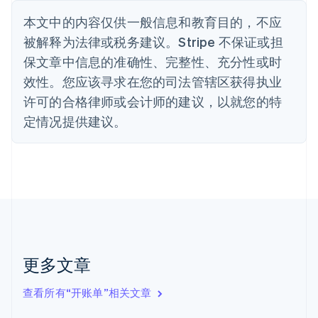
Nederlands
Français
Deutsch
English
本文中的内容仅供一般信息和教育目的，不应
波兰
被解释为法律或税务建议。Stripe 不保证或担
English
丹麦
保文章中信息的准确性、完整性、充分性或时
English
效性。您应该寻求在您的司法管辖区获得执业
德国
Deutsch
English
许可的合格律师或会计师的建议，以就您的特
法国
定情况提供建议。
Français
English
芬兰
English
Svenska
荷兰
Nederlands
English
加拿大
English
Français
捷克
English
克罗地亚
更多文章
English
Italiano
拉脱维亚
查看所有“开账单”相关文章
English
立陶宛