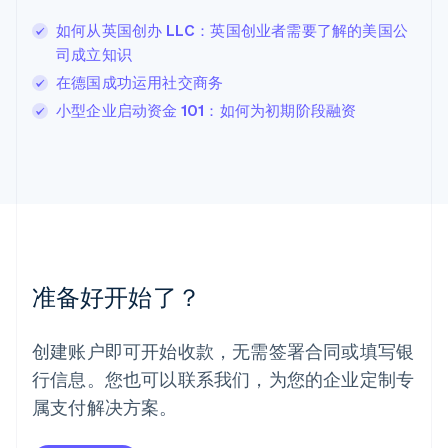
English
如何从英国创办 LLC：英国创业者需要了解的美国公
列支敦士登
司成立知识
Deutsch
English
卢森堡
在德国成功运用社交商务
Français
Deutsch
English
小型企业启动资金 101：如何为初期阶段融资
罗马尼亚
English
马尔他
English
马来西亚
English
简体中文
美国
English
Español
简体中文
墨西哥
准备好开始了？
Español
English
挪威
English
创建账户即可开始收款，无需签署合同或填写银
葡萄牙
行信息。您也可以联系我们，为您的企业定制专
Português
English
日本
属支付解决方案。
日本語
English
瑞典