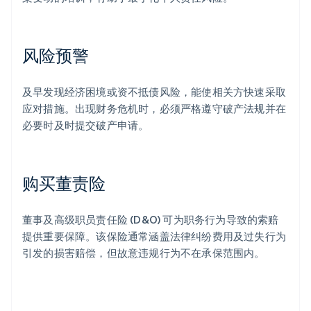
风险预警
及早发现经济困境或资不抵债风险，能使相关方快速采取
应对措施。出现财务危机时，必须严格遵守破产法规并在
阿联酋
必要时及时提交破产申请。
English
爱尔兰
English
爱沙尼亚
购买董责险
English
奥地利
Deutsch
English
董事及高级职员责任险 (D&O) 可为职务行为导致的索赔
澳大利亚
提供重要保障。该保险通常涵盖法律纠纷费用及过失行为
English
巴西
引发的损害赔偿，但故意违规行为不在承保范围内。
Português
English
保加利亚
English
比利时