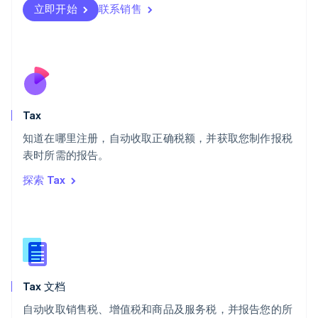
立即开始
联系销售
Svenska
English
瑞士
Deutsch
Français
Italiano
English
塞浦路斯
English
斯洛伐克
English
斯洛文尼亚
Tax
English
Italiano
知道在哪里注册，自动收取正确税额，并获取您制作报税
泰国
ไทย
English
表时所需的报告。
希腊
探索 Tax
English
西班牙
Español
English
新加坡
English
简体中文
新西兰
English
Tax 文档
匈牙利
English
自动收取销售税、增值税和商品及服务税，并报告您的所
意大利