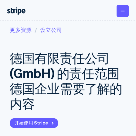
更多资源
设立公司
按企业阶段
文档
学习
支付
营收
资金管理
平台
易市
大型企业
Stripe 文档
博客
Payments
Billing
Treasury
初创企业
API 参考文档
客户案例
德国有限责任公司
在线支付
经常性收入
Con
库与 SDK
指南
企业财务
Managed
Metronome
Stripe Apps
Payments
按用量计费
Global
平台
(GmbH) 的责任范围
备案商家解决
Payouts
Subscriptions
Capi
按应用场景
方案
平
支持
向第三方
订阅管理
Payment links
客户
德国企业需要了解的
指南
智能体商务
打款
Invoicing
Trea
加密货币
获取支持
无代码支付
一次性或定期
Capital
平
电子商务
接受线上付款
托管支持方案
企业融资
Checkout
账单
内容
嵌入
嵌入式金融
实施预置结账流程
专业服务
预构建支付界
Crypto
Tax
融服
财务自动化
构建平台或交易市场
钱包、稳
面
销售税和增值
Iss
全球化企业
管理订阅
定币发行
Elements
税自动化
实体
应用内支付
提供按用量计费
灵活的 UI 组件
和发卡基
Crypto
Revenue
虚拟
开始使用 Stripe
交易市场
发行稳定币支持的支付卡
Onramp
支付方式
Recognition
础设施
公司
资金管理
通过智能体配置和管理服
可嵌入的
支持 125 种以
会计自动化
平台
务