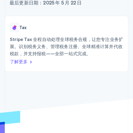
加密货币
上
Stripe Sigma
最后更新日期：2025 年 5 月 22 日
产品路线图
SaaS
自定义报告
购买
Terminal
Sessions 年度大会
线下支付
Data Pipeline
招聘
数据同步
Authorization
资讯中心
Boost
资源
Stripe Press
Tax
支付成功率优
按行业
化
应用集成
Stripe Tax 全程自动处理全球税务合规，让您专注业务扩
Link
AI 企业
代码示例
加速结账
展。识别税务义务、管理税务注册、全球精准计算并代收
创作者经济
开发者博客
联系
Financial
游戏
API 状态
税款，并支持报税——全部一站式完成。
Connections
酒店、旅游与休闲
联系销售
了解更多
关联金融账户
保险
成为合作伙伴
数据
媒体与娱乐
非营利组织
专业服务
公共部门
零售
更多
Product roadmap
了解未来规划
生态系统
Radar
欺诈防范
合作伙伴
Atlas
Stripe App Marketplace
初创企业注册