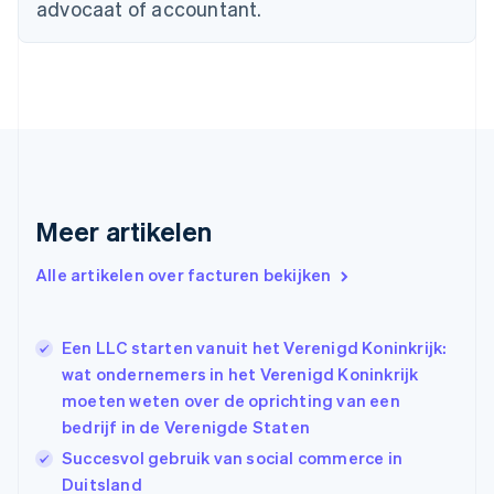
Cyprus
advocaat of accountant.
English
Denemarken
English
Duitsland
Deutsch
English
Estland
English
Finland
English
Svenska
Frankrijk
Meer artikelen
Français
English
Gibraltar
Alle artikelen over facturen bekijken
English
Griekenland
English
Een LLC starten vanuit het Verenigd Koninkrijk:
Hongarije
wat ondernemers in het Verenigd Koninkrijk
English
moeten weten over de oprichting van een
Hongkong SAR, China
bedrijf in de Verenigde Staten
English
简体中文
Ierland
Succesvol gebruik van social commerce in
English
Duitsland