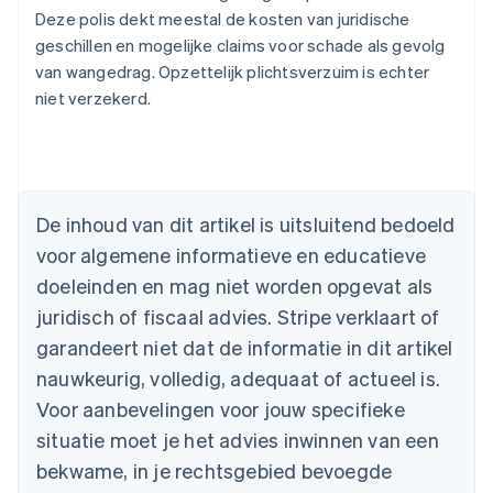
Deze polis dekt meestal de kosten van juridische
geschillen en mogelijke claims voor schade als gevolg
van wangedrag. Opzettelijk plichtsverzuim is echter
niet verzekerd.
De inhoud van dit artikel is uitsluitend bedoeld
voor algemene informatieve en educatieve
Australië
doeleinden en mag niet worden opgevat als
English
juridisch of fiscaal advies. Stripe verklaart of
België
Nederlands
Français
Deutsch
English
garandeert niet dat de informatie in dit artikel
Brazilië
nauwkeurig, volledig, adequaat of actueel is.
Português
English
Bulgarije
Voor aanbevelingen voor jouw specifieke
English
situatie moet je het advies inwinnen van een
Canada
bekwame, in je rechtsgebied bevoegde
English
Français