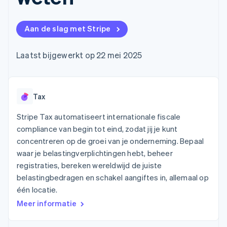
Toegang tot meer
Data Pipeline
Bedrijf
Marktplaatsen
Gegevenssynchronisatie
dan 125
Geldbeheer
Facturatie naar gebruik
Terminal
Productroadmap
Platforms
bieden
Aan de slag met Stripe
Fysieke betalingen
Jaarlijks congres
SaaS
Betaalkaarten uitgeven
Authorization
Sessions
die door stablecoins
Boost
Vacatures
worden gedekt
Laatst bijgewerkt op 22 mei 2025
Optimaliseer de
Stripe Newsroom
Diensten voorzien en
acceptatie
Stripe Press
beheren met agents
Per branche
Link
Versneld afrekenen
Financial
Tax
AI-bedrijven
Connections
Creator economy
Contact
Bronnen
Data gekoppelde
Gaming
Stripe Tax automatiseert internationale fiscale
rekeningen
Horeca, reizen en vrije
Neem contact op
compliance van begin tot eind, zodat jij je kunt
tijd
App-integraties
Partner worden
concentreren op de groei van je onderneming. Bepaal
Verzekering
Voorbeelden van code
Media en entertainment
Developerblog
waar je belastingverplichtingen hebt, beheer
API-status
registraties, bereken wereldwijd de juiste
Meer
Non-profitorganisaties
belastingbedragen en schakel aangiftes in, allemaal op
Product roadmap
Ontdek wat er in het verschiet ligt
Professionele
één locatie.
dienstverlening
Radar
Meer informatie
Publieke sector
Fraudepreventie
Detailhandel
Atlas