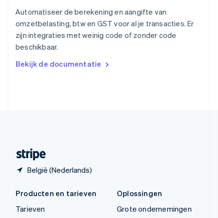
Thailand
ไทย
English
Automatiseer de berekening en aangifte van
Tsjechië
omzetbelasting, btw en GST voor al je transacties. Er
English
zijn integraties met weinig code of zonder code
Vasteland van China
beschikbaar.
简体中文
English
Verenigd Koninkrijk
Bekijk de documentatie
English
Verenigde Arabische Emiraten
English
Verenigde Staten
English
Español
简体中文
Zweden
Svenska
English
Zwitserland
Deutsch
Français
Italiano
English
België (Nederlands)
Producten en tarieven
Oplossingen
Tarieven
Grote ondernemingen