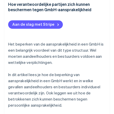
Overtredingen van het GmbH-minimumkapitaal
Niet-nakoming van oprichtingsverplichtingen
Hoe verantwoordelijke partijen zich kunnen
beschermen tegen GmbH-aansprakelijkheid
Borgstellingen en persoonlijke leningen
Niet-nakoming van due-diligenceverplichtingen
Compliance met wettelijke vereisten
Misbruik van de bedrijfsvorm om derden te
Illegale terugbetaling van aandelenkapitaal
Aan de slag met Stripe
benadelen
Zorgvuldige boekhouding
Niet-nakoming van externe verplichtingen
Niet-betaling van socialezekerheidspremies
Juridisch advies
Het beperken van de aansprakelijkheid in een GmbH is
Insolventie uitstellen
Vroegtijdige identificatie van risico’s
een belangrijk voordeel van dit type structuur. Wel
moeten aandeelhouders en bestuurders voldoen aan
D&O-verzekering afsluiten
wettelijke verplichtingen.
In dit artikel lees je hoe de beperking van
aansprakelijkheid in een GmbH werkt en in welke
gevallen aandeelhouders en bestuurders individueel
verantwoordelijk zijn. Ook leggen we uit hoe de
betrokkenen zich kunnen beschermen tegen
persoonlijke aansprakelijkheid.