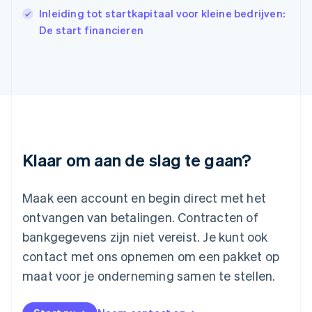
India
Inleiding tot startkapitaal voor kleine bedrijven:
English
Italië
De start financieren
Italiano
English
Japan
日本語
English
Kroatië
English
Italiano
Letland
English
Liechtenstein
Deutsch
English
Klaar om aan de slag te gaan?
Litouwen
English
Luxemburg
Maak een account en begin direct met het
Français
Deutsch
English
ontvangen van betalingen. Contracten of
Maleisië
bankgegevens zijn niet vereist. Je kunt ook
English
简体中文
contact met ons opnemen om een pakket op
Malta
English
maat voor je onderneming samen te stellen.
Mexico
Español
English