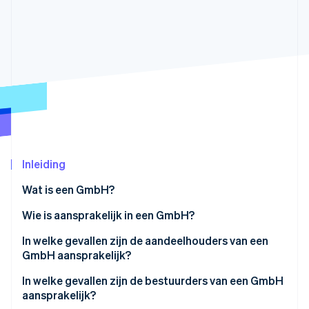
Oprichting van een start-up
Climate
Ecosysteem
CO₂-verwijdering
Partners
Identity
Stripe App Marketplace
Online identiteitsverificatie
Stripe Sessions 2026
Inleiding
Ontdek hoe Stripe de economische infrastructuu
Nu bekijken
Wat is een GmbH?
Wie is aansprakelijk in een GmbH?
In welke gevallen zijn de aandeelhouders van een
GmbH aansprakelijk?
Aansprakelijkheid vóór inschrijving in het
In welke gevallen zijn de bestuurders van een GmbH
Handelsregister
aansprakelijk?