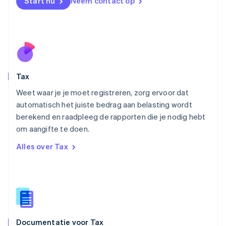
Nederland
Start nu
Neem contact op
Nederlands
English
Nieuw-Zeeland
English
Noorwegen
English
Oostenrijk
Deutsch
English
Tax
Polen
English
Weet waar je je moet registreren, zorg ervoor dat
Portugal
automatisch het juiste bedrag aan belasting wordt
Português
English
berekend en raadpleeg de rapporten die je nodig hebt
Roemenië
om aangifte te doen.
English
Singapore
Alles over Tax
English
简体中文
Slovenië
English
Italiano
Slowakije
English
Spanje
Español
English
Documentatie voor Tax