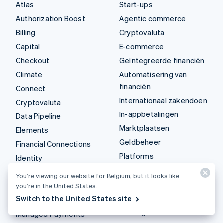
Atlas
Start-ups
Authorization Boost
Agentic commerce
Billing
Cryptovaluta
Capital
E-commerce
Checkout
Geïntegreerde financiën
Climate
Automatisering van
financiën
Connect
Internationaal zakendoen
Cryptovaluta
In-appbetalingen
Data Pipeline
Marktplaatsen
Elements
Geldbeheer
Financial Connections
Platforms
Identity
SaaS
Invoicing
You’re viewing our website for Belgium, but it looks like
AI-bedrijven
Issuing
you’re in the United States.
Creator economy
Switch to the United States site
Link
Gaming
Managed Payments