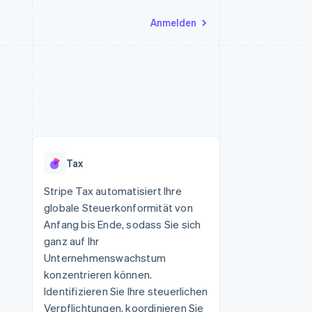
Anmelden
Ressourcen
Ecosystem
Kontakt
nd Marktplätze
Mehr
App-Integrationen
Partner
Sales-Team kontaktieren
Product roadmap
Code-Beispiele
Stripe App-Marktplatz
Partner werden
Ausblick
 Plattformen
Entwickler-Blog
 platforms
eit
API-Status
Radar
Betrugsprävention
eistungen
Tax
Atlas
onen
virtuelle Karten
Start-up-Gründung
Stripe Tax automatisiert Ihre
globale Steuerkonformität von
Climate
CO₂-Entnahme
Anfang bis Ende, sodass Sie sich
ganz auf Ihr
Identity
Online-Identitätsprüfung
Unternehmenswachstum
konzentrieren können.
Identifizieren Sie Ihre steuerlichen
Verpflichtungen, koordinieren Sie