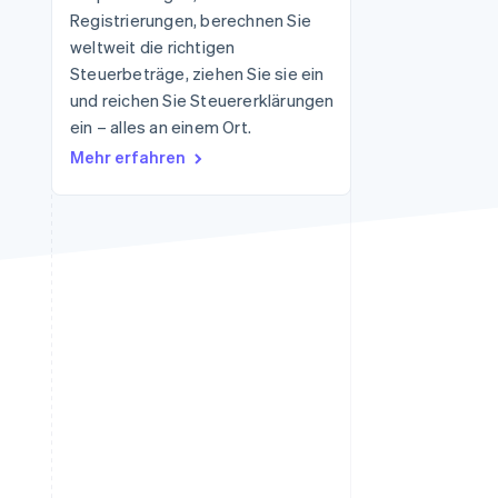
Registrierungen, berechnen Sie
weltweit die richtigen
Steuerbeträge, ziehen Sie sie ein
Stripe-Sessions 2026
Erfahren Sie, wie Stripe
und reichen Sie Steuererklärungen
Lösungen für die
ein – alles an einem Ort.
Wirtschaftsinfrastruktur
Mehr erfahren
für KI aufbaut.
Jetzt ansehen