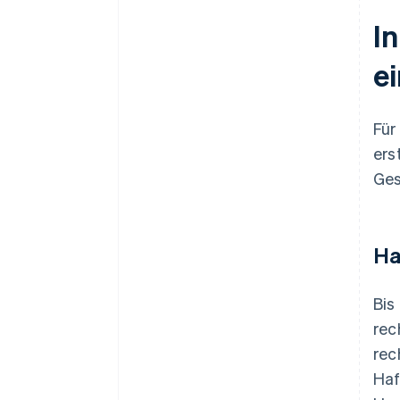
I
e
Für
ers
Ges
Ha
Bis
rec
rec
Haf