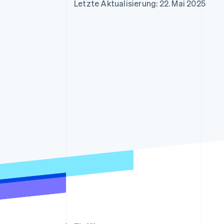
Optimierung der
Datensynchronisier
Letzte Aktualisierung: 22. Mai 2025
Autorisierungsraten
Link
Beschleunigter Bezahlvorgang
Financial Connections
Verbundene Finanzdaten