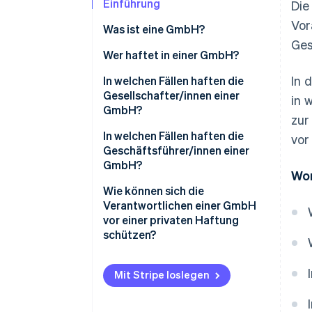
Einführung
Die
Vor
Was ist eine GmbH?
Ges
Wer haftet in einer GmbH?
In 
In welchen Fällen haften die
Gesellschafter/innen einer
in 
GmbH?
zur
Haftung vor der
In welchen Fällen haften die
vor
Handelsregistereintragung
Geschäftsführer/innen einer
GmbH?
Wor
Verstöße gegen das GmbH-
Mindestkapital
Verstoß gegen
Wie können sich die
Gründungspflichten
Verantwortlichen einer GmbH
Bürgschaften und persönliche
vor einer privaten Haftung
Kredite
Verletzung der
schützen?
Sorgfaltspflichten
Missbrauch der
Einhaltung der gesetzlichen
Gesellschaftsform zur
Ungesetzliche Rückzahlung von
Vorgaben
Mit Stripe loslegen
Schädigung Dritter
Stammeinlagen
Sorgfältige Buchführung
Nichtabführung von
Verstoß gegen Pflichten im