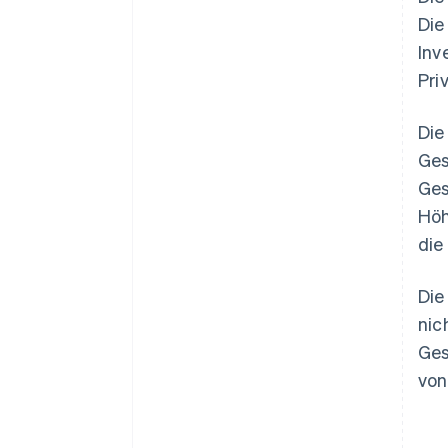
Die
Inv
Pri
Die
Ges
Ges
Höh
die
Die
nic
Ges
von