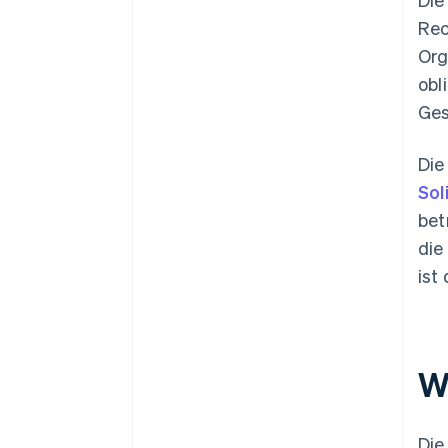
Rec
Org
obl
Ges
Die
Sol
bet
die
ist
W
Die