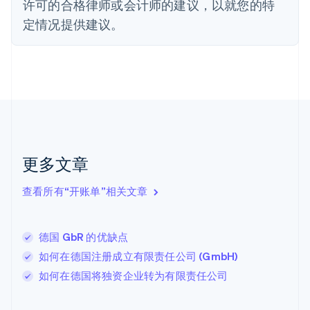
许可的合格律师或会计师的建议，以就您的特
芬兰
定情况提供建议。
English
Svenska
荷兰
Nederlands
English
加拿大
English
Français
捷克
English
克罗地亚
English
Italiano
拉脱维亚
更多文章
English
立陶宛
查看所有“开账单”相关文章
English
列支敦士登
Deutsch
English
卢森堡
德国 GbR 的优缺点
Français
Deutsch
English
如何在德国注册成立有限责任公司 (GmbH)
罗马尼亚
如何在德国将独资企业转为有限责任公司
English
马尔他
English