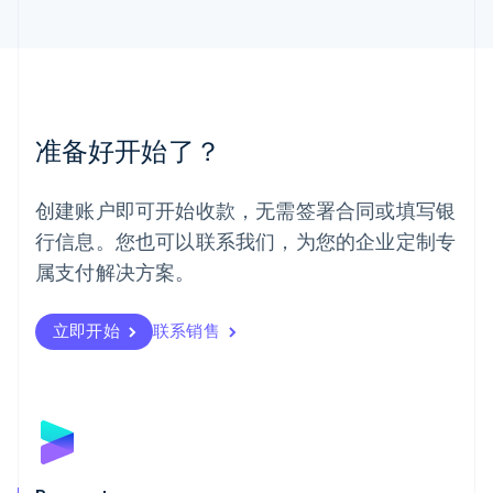
马来西亚
English
简体中文
美国
English
Español
简体中文
墨西哥
Español
English
准备好开始了？
挪威
English
葡萄牙
创建账户即可开始收款，无需签署合同或填写银
Português
English
行信息。您也可以联系我们，为您的企业定制专
日本
日本語
English
属支付解决方案。
瑞典
Svenska
English
瑞士
立即开始
联系销售
Deutsch
Français
Italiano
English
塞浦路斯
English
斯洛伐克
English
斯洛文尼亚
English
Italiano