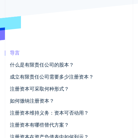
接入 125+ 种支
加密货币
Stripe Sigma
产品路线图
SaaS
付方式
自定义报告
购买
Sessions 年度大会
Terminal
Data Pipeline
招聘
线下支付
数据同步
资讯中心
Authorization
资源
Stripe Press
Boost
按行业
支付成功率优
应用集成
化
AI 企业
代码示例
Link
创作者经济
开发者博客
联系
加速结账
导言
游戏
API 状态
Financial
酒店、旅游与休闲
联系销售
Connections
什么是有限责任公司的股本？
保险
成为合作伙伴
关联金融账户
媒体与娱乐
数据
非营利组织
成立有限责任公司需要多少注册资本？
专业服务
公共部门
注册资本可采取何种形式？
零售
如何缴纳注册资本？
更多
Product roadmap
注册资本维持义务：资本可否动用？
了解未来规划
生态系统
Radar
注册资本有哪些替代方案？
合作伙伴
欺诈防范
Stripe App Marketplace
“标准”有限责任公司以外的替代方案
注册资本在资产负债表中如何列示？
Atlas