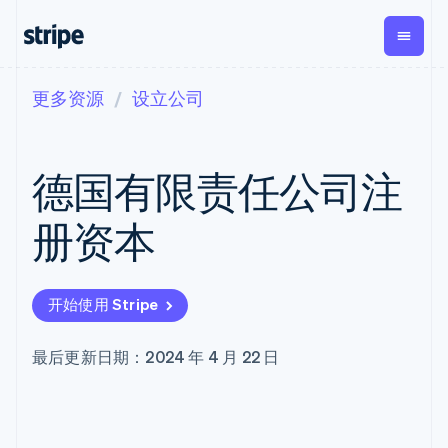
更多资源
设立公司
按企业阶段
文档
学习
支付
营收
资金管理
平台
易市
大型企业
Stripe 文档
博客
Payments
Billing
Treasury
初创企业
API 参考文档
客户案例
德国有限责任公司注
在线支付
经常性收入
Con
库与 SDK
指南
企业财务
Managed
Metronome
Stripe Apps
Payments
按用量计费
Global
平台
册资本
备案商家解决
Payouts
Subscriptions
Capi
按应用场景
方案
平
支持
向第三方
订阅管理
Payment links
客户
指南
智能体商务
打款
Invoicing
Trea
加密货币
获取支持
无代码支付
一次性或定期
Capital
开始使用 Stripe
平
电子商务
接受线上付款
托管支持方案
企业融资
Checkout
账单
嵌入
嵌入式金融
实施预置结账流程
专业服务
预构建支付界
Crypto
Tax
融服
财务自动化
构建平台或交易市场
最后更新日期：2024 年 4 月 22 日
钱包、稳
面
销售税和增值
Iss
全球化企业
管理订阅
定币发行
Elements
税自动化
实体
应用内支付
提供按用量计费
灵活的 UI 组件
和发卡基
Crypto
Revenue
虚拟
交易市场
发行稳定币支持的支付卡
Onramp
Payment
Recognition
础设施
公司
资金管理
通过智能体配置和管理服
可嵌入的
methods
会计自动化
平台
务