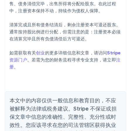
售、债务清偿完毕，出售所得将分配给股东。在此过程
爱尔兰
中，注册资本保持不动，持续作为债权人保障。
English
爱沙尼亚
English
清算完成且所有债务结清后，剩余注册资本可退还股东。
奥地利
通常按持股比例进行分配，但需注意的是：注册资本必须
Deutsch
English
在清算完毕且所有负债清偿后方可退还。
澳大利亚
English
巴西
如需获取有关
创业
的更多详细信息和文章，请访问
Stripe
Português
English
资源门户
。若需为您的财务流程寻求专业支持，请立即
注
保加利亚
册
。
English
比利时
Nederlands
Français
Deutsch
English
波兰
English
丹麦
本文中的内容仅供一般信息和教育目的，不应
English
被解释为法律或税务建议。Stripe 不保证或担
德国
保文章中信息的准确性、完整性、充分性或时
Deutsch
English
法国
效性。您应该寻求在您的司法管辖区获得执业
Français
English