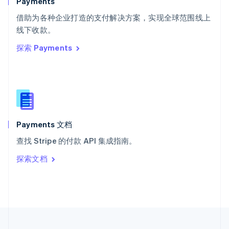
Payments
泰国
ไทย
English
借助为各种企业打造的支付解决方案，实现全球范围线上
希腊
线下收款。
English
探索 Payments
西班牙
Español
English
新加坡
English
简体中文
新西兰
English
匈牙利
English
Payments 文档
意大利
查找 Stripe 的付款 API 集成指南。
Italiano
English
印度
探索文档
English
英国
English
直布罗陀
English
中国内地
简体中文
English