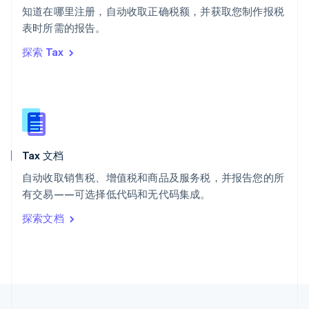
知道在哪里注册，自动收取正确税额，并获取您制作报税
泰国
ไทย
English
表时所需的报告。
希腊
探索 Tax
English
西班牙
Español
English
新加坡
English
简体中文
新西兰
English
Tax 文档
匈牙利
English
自动收取销售税、增值税和商品及服务税，并报告您的所
意大利
有交易——可选择低代码和无代码集成。
Italiano
English
印度
探索文档
English
英国
English
直布罗陀
English
中国内地
简体中文
English