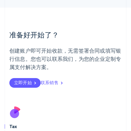
马来西亚
English
简体中文
美国
English
Español
简体中文
墨西哥
准备好开始了？
Español
English
挪威
English
创建账户即可开始收款，无需签署合同或填写银
葡萄牙
行信息。您也可以联系我们，为您的企业定制专
Português
English
日本
属支付解决方案。
日本語
English
瑞典
立即开始
联系销售
Svenska
English
瑞士
Deutsch
Français
Italiano
English
塞浦路斯
English
斯洛伐克
English
斯洛文尼亚
Tax
English
Italiano