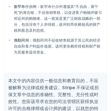
English
爱尔兰
新罕布什尔州：
新罕布什尔州遵循其“不自由，毋宁
English
死”的座右铭，不征收销售税，以促进客户购物并吸引
爱沙尼亚
邻近州的购物者。这一政策是更广泛财政战略的一部
English
分，包括没有个人所得税，该州转而依赖较高的财产
奥地利
税和股息及利息税。
Deutsch
English
澳大利亚
俄勒冈州：
俄勒冈州不征收销售税源于其公民的经济
English
巴西
自由和客户利益价值观。该州更依赖所得税和财产税
Português
English
为其服务提供资金。
保加利亚
English
比利时
Nederlands
Français
Deutsch
English
波兰
本文中的内容仅供一般信息和教育目的，不应
English
丹麦
被解释为法律或税务建议。Stripe 不保证或担
English
保文章中信息的准确性、完整性、充分性或时
德国
效性。您应该寻求在您的司法管辖区获得执业
Deutsch
English
法国
许可的合格律师或会计师的建议，以就您的特
Français
English