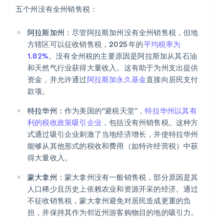
五个州没有全州销售税：
阿拉斯加州：
尽管阿拉斯加州没有全州销售税，但地
方辖区可以征收销售税，2025 年的
平均税率为
1.82%
。没有全州税的主要原因是阿拉斯加从其石油
和天然气行业获得大量收入。这有助于为州支出提供
资金，并允许通过
阿拉斯加永久基金
直接向居民支付
款项。
特拉华州：
作为美国的“避税天堂”，
特拉华州以其有
利的税收政策吸引企业
，包括没有州销售税。这种方
式通过吸引企业刺激了当地经济增长，并使特拉华州
能够从其他形式的税收和费用（如特许经营税）中获
得大量收入。
蒙大拿州：
蒙大拿州没有一般销售税，部分原因是其
人口稀少且历史上依赖农业和资源开采的经济。通过
不征收销售税，蒙大拿州避免对居民造成更重的负
阿联酋
担，并保持其作为邻近州游客购物目的地的吸引力。