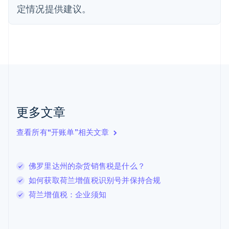
定情况提供建议。
芬兰
English
Svenska
荷兰
Nederlands
English
加拿大
English
Français
捷克
English
克罗地亚
English
Italiano
更多文章
拉脱维亚
English
查看所有“开账单”相关文章
立陶宛
English
列支敦士登
佛罗里达州的杂货销售税是什么？
Deutsch
English
卢森堡
如何获取荷兰增值税识别号并保持合规
Français
Deutsch
English
荷兰增值税：企业须知
罗马尼亚
English
马尔他
English