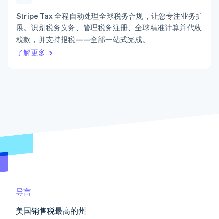
125+
Stripe Sigma
产品路线图
SaaS
自定义报告
Terminal
Sessions 年度大会
Stripe Tax 全程自动处理全球税务合规，让您专注业务扩
线下支付
Data Pipeline
招聘
展。识别税务义务、管理税务注册、全球精准计算并代收
数据同步
Authorization
资源
新闻编辑室
Boost
税款，并支持报税——全部一站式完成。
Stripe Press
支付成功率优
按行业
应用程序集成
了解更多
化
代码示例
Link
AI 企业
开发者博客
加速结账
创作者经济
API 状态
联系
游戏
酒店、旅游与休闲
联系销售
保险
成为合作伙伴
媒体与娱乐
更多
非营利组织
Product roadmap
专业服务
了解未来规划
公共部门
零售
Radar
欺诈防范
Atlas
初创企业注册
生态系统
导言
Climate
合作伙伴
碳移除
美国销售税最高的州
Stripe App Marketplace