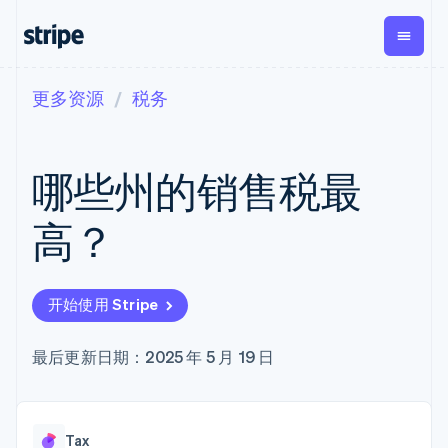
更多资源
税务
按企业阶段
文档
学习
支付
营收
资金管
平台
理
易市
大型企业
Stripe 文档
博客
Payments
Billing
初创企业
API 参考文档
客户案例
哪些州的销售税最
在线支付
经常性收入
Global
Conn
库与 SDK
指南
Managed
Metronome
Payouts
Stripe Apps
Payments
按用量计费
平台
高？
备案商家解决
Subscriptions
向第三
按应用场景
方案
方打款
支持
订阅管理
Payment links
Crypto
指南
智能体商务
Invoicing
钱包、
加密货币
获取支持
无代码支付
一次性或定期
开始使用 Stripe
稳定币
电子商务
接受线上付款
管理支持方案
Checkout
账单
发行和
嵌入式金融
实施预建结账流程
专业服务
预构建支付界
Tax
发卡基
财务自动化
构建平台或交易市场
最后更新日期：2025 年 5 月 19 日
面
销售税和增值
础设施
全球化企业
管理订阅
Elements
税自动化
应用内支付
提供按用量计费
灵活的 UI 组件
Revenue
交易市场
发行稳定币支持的支付卡
支付方式
Recognition
公司
资金管理
使用代理预配和管理服务
Access to
会计自动化
Tax
平台