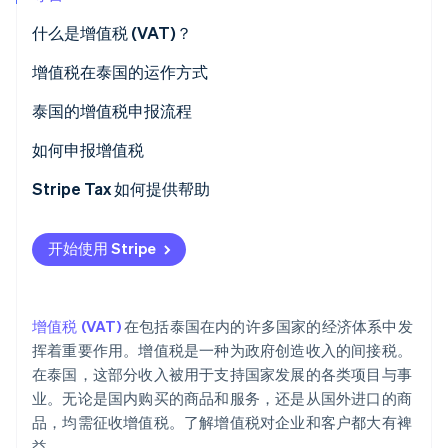
什么是增值税 (VAT)？
增值税在泰国的运作方式
Stripe Sessions 2026
了解 Stripe 如何为 AI 构建经济基础设施。
泰国的增值税申报流程
立即观看
验证增值税登记标准
如何申报增值税
准备增值税登记文件
Stripe Tax 如何提供帮助
注册增值税
开始使用 Stripe
准备和开具增值税文件
如何计算增值税
增值税 (VAT)
在包括泰国在内的许多国家的经济体系中发
挥着重要作用。增值税是一种为政府创造收入的间接税。
在泰国，这部分收入被用于支持国家发展的各类项目与事
业。无论是国内购买的商品和服务，还是从国外进口的商
品，均需征收增值税。了解增值税对企业和客户都大有裨
益。