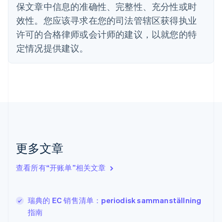
丹麦
保文章中信息的准确性、完整性、充分性或时
English
效性。您应该寻求在您的司法管辖区获得执业
德国
Deutsch
English
许可的合格律师或会计师的建议，以就您的特
法国
定情况提供建议。
Français
English
芬兰
English
Svenska
荷兰
Nederlands
English
加拿大
English
Français
捷克
English
克罗地亚
更多文章
English
Italiano
拉脱维亚
查看所有“开账单”相关文章
English
立陶宛
English
瑞典的 EC 销售清单：periodisk sammanställning
列支敦士登
指南
Deutsch
English