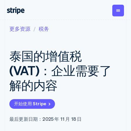
更多资源
税务
按企业阶段
文档
学习
支付
营收
资金管
平台
理
易市
大型企业
Stripe 文档
博客
Payments
Billing
初创企业
API 参考文档
客户案例
泰国的增值税
在线支付
经常性收入
Global
Conn
库与 SDK
指南
Managed
Metronome
Payouts
Stripe Apps
Payments
按用量计费
平台
(VAT)：企业需要了
备案商家解决
Subscriptions
向第三
按应用场景
方案
方打款
支持
订阅管理
Payment links
Crypto
解的内容
指南
智能体商务
Invoicing
钱包、
加密货币
获取支持
无代码支付
一次性或定期
稳定币
电子商务
接受线上付款
托管支持方案
Checkout
账单
发行和
嵌入式金融
实施预置结账流程
专业服务
预构建支付界
Tax
发卡基
开始使用 Stripe
财务自动化
构建平台或交易市场
面
销售税和增值
础设施
全球化企业
管理订阅
Elements
税自动化
应用内支付
提供按用量计费
灵活的 UI 组件
Revenue
最后更新日期：2025 年 11 月 18 日
交易市场
发行稳定币支持的支付卡
支付方式
Recognition
公司
资金管理
通过智能体配置和管理服
支持 125 种以
会计自动化
平台
务