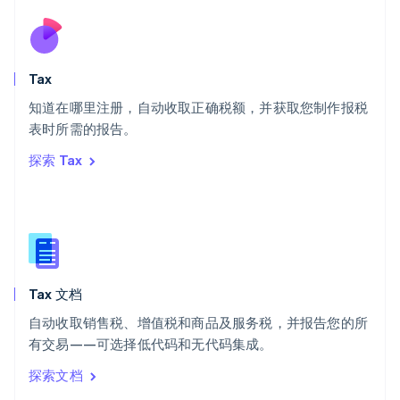
塞浦路斯
English
斯洛伐克
English
斯洛文尼亚
Tax
English
Italiano
知道在哪里注册，自动收取正确税额，并获取您制作报税
泰国
ไทย
English
表时所需的报告。
希腊
探索 Tax
English
西班牙
Español
English
新加坡
English
简体中文
新西兰
English
Tax 文档
匈牙利
English
自动收取销售税、增值税和商品及服务税，并报告您的所
意大利
有交易——可选择低代码和无代码集成。
Italiano
English
印度
探索文档
English