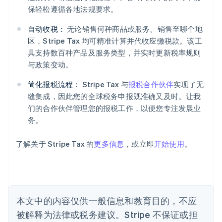
保轻松遵循各地法规要求。
自动收税：
无论销售何种商品或服务、销售至哪个地
区，Stripe Tax 均可精准计算并代收应缴税款。该工
阿联酋
具支持数百种产品及服务类型，并实时更新税率规则
English
爱尔兰
与政策变动。
English
爱沙尼亚
简化报税流程：
Stripe Tax 与
报税合作伙伴
实现了无
English
缝集成，因此您的全球税务申报既准确又及时。让我
奥地利
们的合作伙伴管理您的报税工作，以便您专注发展业
Deutsch
English
务。
澳大利亚
English
巴西
了解关于 Stripe Tax 的
更多信息
，或立即
开始使用
。
Português
English
保加利亚
English
比利时
Nederlands
Français
Deutsch
English
本文中的内容仅供一般信息和教育目的，不应
波兰
被解释为法律或税务建议。Stripe 不保证或担
English