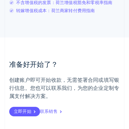
卢森堡
不含增值税的发票：荷兰增值税豁免和零税率指南
Français
Deutsch
English
转嫁增值税成本：荷兰商家转付费用指南
罗马尼亚
English
马尔他
English
马来西亚
English
简体中文
美国
English
Español
简体中文
墨西哥
准备好开始了？
Español
English
挪威
English
创建账户即可开始收款，无需签署合同或填写银
葡萄牙
行信息。您也可以联系我们，为您的企业定制专
Português
English
日本
属支付解决方案。
日本語
English
瑞典
立即开始
联系销售
Svenska
English
瑞士
Deutsch
Français
Italiano
English