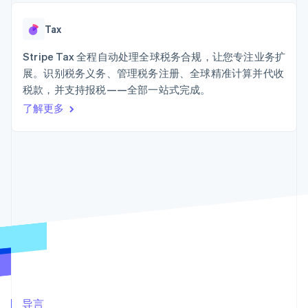
上
Stripe Sigma
产品路线图
SaaS
自定义报告
Terminal
Sessions 年度大会
线下支付
Data Pipeline
Tax
招聘
数据同步
Authorization
资讯中心
Boost
资源
Stripe Tax 全程自动处理全球税务合规，让您专注业务扩
Stripe Press
支付成功率优
按行业
展。识别税务义务、管理税务注册、全球精准计算并代收
化
应用集成
税款，并支持报税——全部一站式完成。
Link
AI 企业
代码示例
加速结账
创作者经济
开发者博客
了解更多
联系
游戏
API 状态
酒店、旅游与休闲
联系销售
保险
成为合作伙伴
媒体与娱乐
更多
非营利组织
Product roadmap
专业服务
了解未来规划
公共部门
零售
Radar
欺诈防范
Atlas
初创企业注册
生态系统
Climate
合作伙伴
碳移除
Stripe App Marketplace
导言