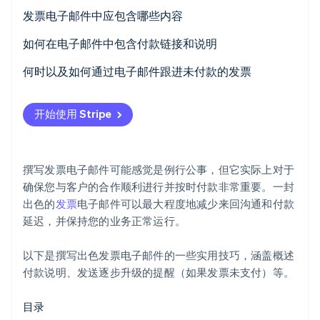
发票电子邮件中应包含哪些内容
礼貌的问候和致谢
如何在电子邮件中包含付款链接和说明
发票细节和目的
提供简短的付款说明部分
何时以及如何通过电子邮件跟进未付款的发票
Stripe Sessions 2026
了解 Stripe 如何为 AI 构建经济基础设施。
发票摘要
使付款链接突出显示
第一次跟进
立即观看
开始使用 Stripe
付款说明
提供替代付款方式（如适用）
第二次跟进
联系信息
包括任何额外的说明
第三次跟进
撰写发票电子邮件可能感觉是例行公事，但它实际上对于
发票文件
最后一次跟进
确保您与客户的合作顺利进行并按时付款非常重要。一封
出色的
发票
电子邮件可以最大程度地减少来回沟通和付款
友好的结束语
延迟，并保持您的业务正常运行。
以下是撰写出色发票电子邮件的一些实用技巧，涵盖概述
付款说明、发送逐步升级的提醒（如果发票未支付）等。
目录