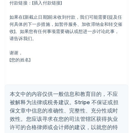
爱沙尼亚
付款链接：[插入付款链接]
English
奥地利
如果在[新截止日期]前未收到付款，我们可能需要[提及任
Deutsch
English
何具体的下一步措施，如暂停服务、加收滞纳金和转交催
澳大利亚
收]。如果您有任何事项需要确认或想进一步讨论此事，
English
巴西
请告诉我们。
Português
English
保加利亚
谢谢，
English
[您的姓名]
比利时
Nederlands
Français
Deutsch
English
波兰
English
丹麦
English
本文中的内容仅供一般信息和教育目的，不应
德国
被解释为法律或税务建议。Stripe 不保证或担
Deutsch
English
法国
保文章中信息的准确性、完整性、充分性或时
Français
English
效性。您应该寻求在您的司法管辖区获得执业
芬兰
许可的合格律师或会计师的建议，以就您的特
English
Svenska