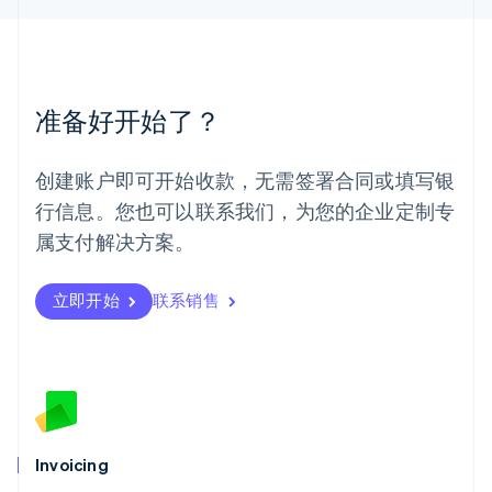
美国
English
Español
简体中文
墨西哥
Español
English
挪威
准备好开始了？
English
葡萄牙
Português
English
创建账户即可开始收款，无需签署合同或填写银
日本
行信息。您也可以联系我们，为您的企业定制专
日本語
English
瑞典
属支付解决方案。
Svenska
English
瑞士
Deutsch
Français
Italiano
English
立即开始
联系销售
塞浦路斯
English
斯洛伐克
English
斯洛文尼亚
English
Italiano
泰国
Invoicing
ไทย
English