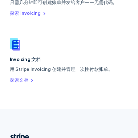
希腊
只需几分钟即可创建账单并发给客户——无需代码。
English
探索 Invoicing
西班牙
Español
English
新加坡
English
简体中文
新西兰
English
匈牙利
English
Invoicing 文档
意大利
用 Stripe Invoicing 创建并管理一次性付款账单。
Italiano
English
印度
探索文档
English
英国
English
直布罗陀
English
中国内地
简体中文
English
中国香港特别行政区
English
简体中文