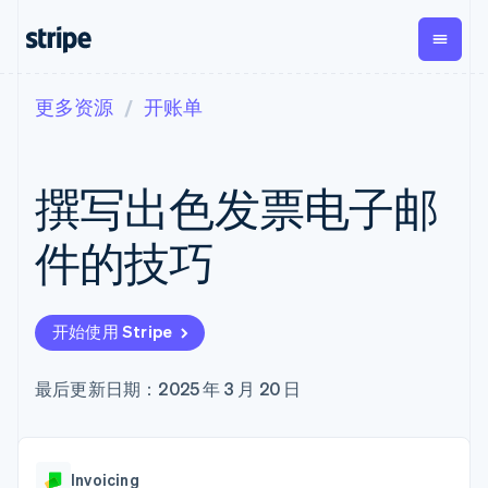
更多资源
开账单
按企业阶段
文档
学习
支付
营收
资金管
平台
理
易市
大型企业
Stripe 文档
博客
Payments
Billing
初创企业
API 参考文档
客户案例
撰写出色发票电子邮
在线支付
经常性收入
Global
Conn
库与 SDK
指南
Managed
Metronome
Payouts
Stripe Apps
Payments
按用量计费
平台
件的技巧
备案商家解决
Subscriptions
向第三
按应用场景
方案
方打款
支持
订阅管理
Payment links
Crypto
指南
智能体商务
Invoicing
钱包、
加密货币
获取支持
无代码支付
一次性或定期
开始使用 Stripe
稳定币
电子商务
接受线上付款
托管支持方案
Checkout
账单
发行和
嵌入式金融
实施预置结账流程
专业服务
预构建支付界
Tax
发卡基
财务自动化
构建平台或交易市场
最后更新日期：2025 年 3 月 20 日
面
销售税和增值
础设施
全球化企业
管理订阅
Elements
税自动化
应用内支付
提供按用量计费
灵活的 UI 组件
Revenue
交易市场
发行稳定币支持的支付卡
Payment
Recognition
公司
资金管理
通过智能体配置和管理服
methods
会计自动化
Invoicing
平台
务