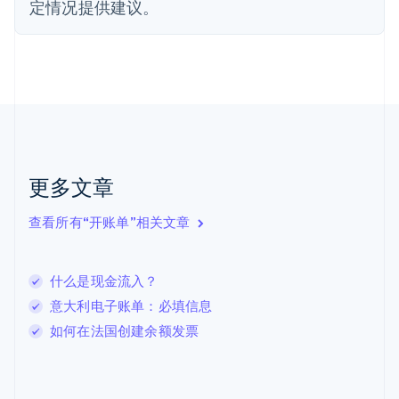
定情况提供建议。
荷兰
Nederlands
English
加拿大
English
Français
捷克
English
克罗地亚
English
Italiano
拉脱维亚
English
更多文章
立陶宛
English
列支敦士登
查看所有“开账单”相关文章
Deutsch
English
卢森堡
Français
Deutsch
English
什么是现金流入？
罗马尼亚
意大利电子账单：必填信息
English
马尔他
如何在法国创建余额发票
English
马来西亚
English
简体中文