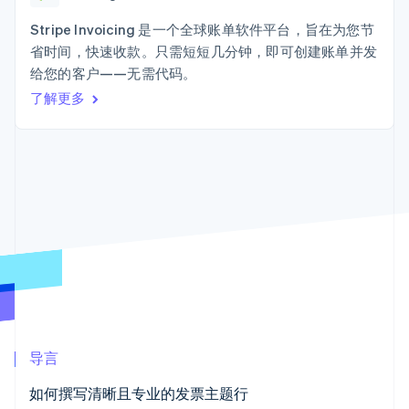
接入 125+ 种支
Stripe Sigma
产品路线图
SaaS
付方式
自定义报告
Sessions 年度大会
Stripe Invoicing 是一个全球账单软件平台，旨在为您节
Terminal
Data Pipeline
招聘
省时间，快速收款。只需短短几分钟，即可创建账单并发
线下支付
数据同步
资讯中心
Authorization
资源
给您的客户——无需代码。
Stripe Press
Boost
按行业
了解更多
支付成功率优
应用集成
化
AI 企业
代码示例
Link
创作者经济
开发者博客
联系
加速结账
游戏
API 状态
酒店、旅游与休闲
联系销售
保险
成为合作伙伴
媒体与娱乐
非营利组织
更多
专业服务
Product roadmap
公共部门
了解未来规划
零售
Radar
欺诈防范
Atlas
生态系统
初创企业注册
导言
合作伙伴
Climate
如何撰写清晰且专业的发票主题行
Stripe App Marketplace
碳移除