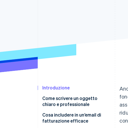
Link
Pagamento accelerato
Financial Connections
Conti finanziari collegati
Introduzione
Anc
fon
Come scrivere un oggetto
chiaro e professionale
ass
rid
Cosa includere in un’email di
con
fatturazione efficace