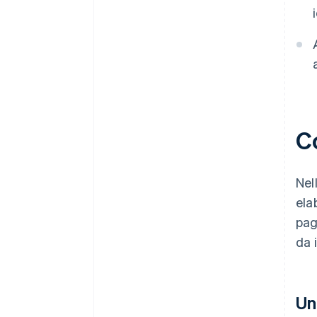
Co
Nell
ela
pag
da 
Un