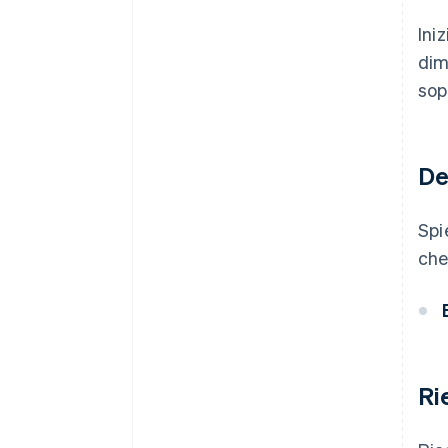
Ini
dim
sop
De
Spi
che 
Ri