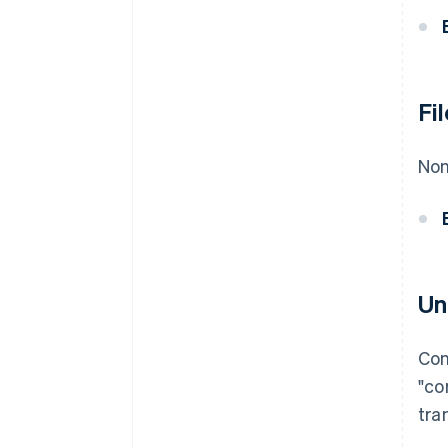
Fi
Non
Un
Con
"co
tra