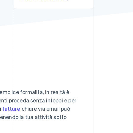
Stripe Sessions 2026
Scopri come Stripe sta
costruendo
l'infrastruttura
economica per l'IA.
Guarda ora
mplice formalità, in realtà è
enti proceda senza intoppi e per
di
fatture
chiare via email può
enendo la tua attività sotto