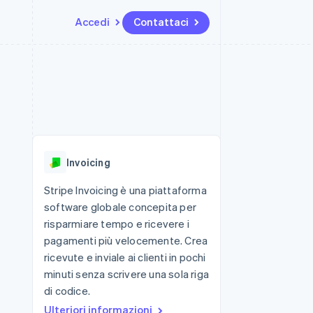
Accedi
Contattaci
Risorse
Ecosistema
Recapiti
me e marketplace
Altro
Integrazioni app
Partner
Contattaci
Product roadmap
ns
Esempi di codice
Stripe App Marketplace
Diventa nostro partner
Scopri cosa ti aspetta
 piattaforme
Blog per sviluppatori
ibero
Stato dell'API
Radar
Prevenzione delle frodi
Invoicing
Atlas
Costituzione di start-up
Stripe Invoicing è una piattaforma
software globale concepita per
Climate
Rimozione del carbonio
risparmiare tempo e ricevere i
pagamenti più velocemente. Crea
Identity
Verifica online dell'identità
ricevute e inviale ai clienti in pochi
minuti senza scrivere una sola riga
di codice.
Ulteriori informazioni