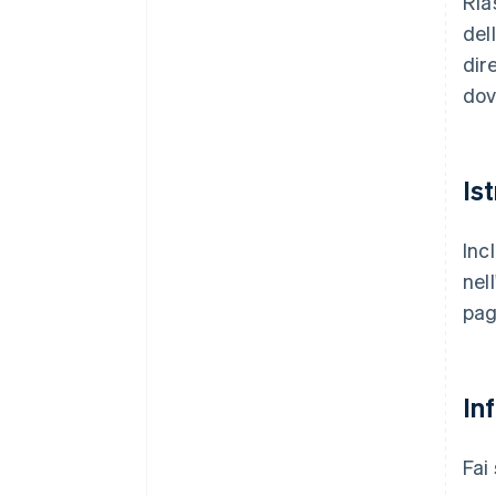
Ria
del
dir
dov
Is
Inc
nel
pag
In
Fai