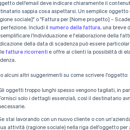
ggetto dell'email deve indicare chiaramente il contenuto
tinatario sappia cosa aspettarsi. Un semplice oggetto
gione sociale]" o "Fattura per [Nome progetto] – Scad
 perfezione. Includi il
numero della fattura
, una breve 
 semplificare l'individuazione e l'elaborazione della fat
ndicazione della data di scadenza può essere particolarm
 le
fatture ricorrenti
e offre ai clienti la possibilità di 
denza.
o alcuni altri suggerimenti su come scrivere l'oggetto:
Gli oggetti troppo lunghi spesso vengono tagliati, in part
Fornisci solo i dettagli essenziali, così il destinatario a
necessarie.
Se stai lavorando con un nuovo cliente o con un'azienda
tua attività (ragione sociale) nella riga dell'oggetto per 