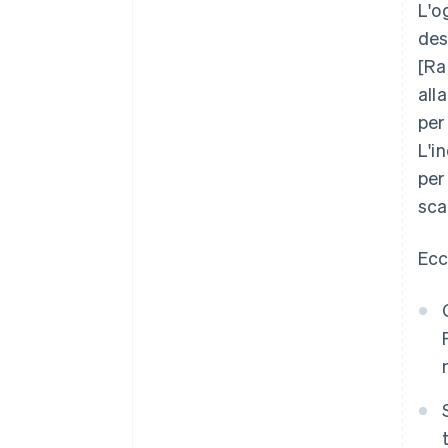
L'o
des
[Ra
alla
per
L'i
per
sca
Ecc