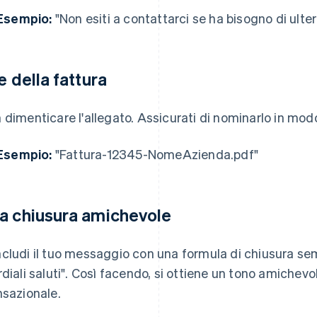
Esempio:
"Non esiti a contattarci se ha bisogno di ulteri
le della fattura
 dimenticare l'allegato. Assicurati di nominarlo in modo
Esempio:
"Fattura-12345-NomeAzienda.pdf"
a chiusura amichevole
cludi il tuo messaggio con una formula di chiusura se
rdiali saluti". Così facendo, si ottiene un tono amichev
nsazionale.