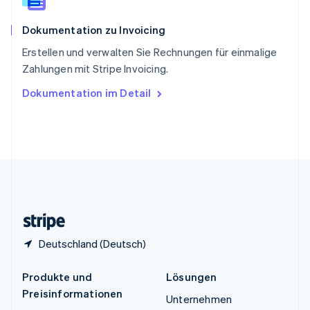
Spanien
Español
English
Dokumentation zu Invoicing
Thailand
ไทย
English
Erstellen und verwalten Sie Rechnungen für einmalige
Tschechische Republik
Zahlungen mit Stripe Invoicing.
English
Ungarn
Dokumentation im Detail
English
Vereinigte Arabische Emirate
English
Vereinigte Staaten
English
Español
简体中文
Vereinigtes Königreich
English
Zypern
English
Deutschland (Deutsch)
Produkte und
Lösungen
Preisinformationen
Unternehmen