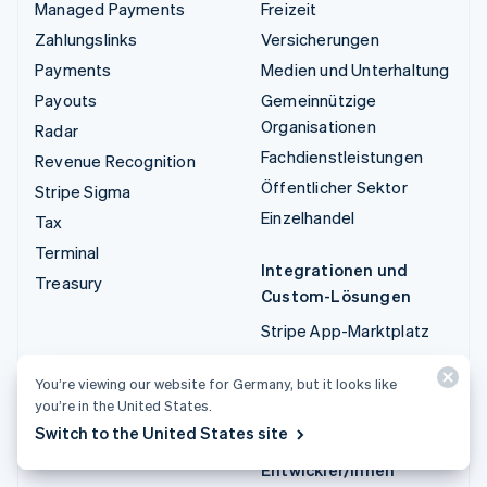
Managed Payments
Freizeit
Zahlungslinks
Versicherungen
Payments
Medien und Unterhaltung
Payouts
Gemeinnützige
Organisationen
Radar
Fachdienstleistungen
Revenue Recognition
Öffentlicher Sektor
Stripe Sigma
Einzelhandel
Tax
Terminal
Integrationen und
Treasury
Custom-Lösungen
Stripe App-Marktplatz
Stripe Partner
You’re viewing our website for Germany, but it looks like
Ecosystem
you’re in the United States.
Fachdienstleistungen
Switch to the United States site
Entwickler/innen