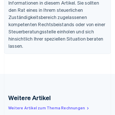
Informationen in diesem Artikel. Sie sollten
Estland
den Rat eines in Ihrem steuerlichen
English
Festlandchina
Zuständigkeitsbereich zugelassenen
简体中文
English
kompetenten Rechtsbeistands oder von einer
Finnland
Steuerberatungsstelle einholen und sich
English
Svenska
Frankreich
hinsichtlich Ihrer speziellen Situation beraten
Français
English
lassen.
Gibraltar
English
Griechenland
English
Indien
English
Irland
English
Italien
Italiano
English
Weitere Artikel
Japan
日本語
English
Weitere Artikel zum Thema Rechnungen
Kanada
English
Français