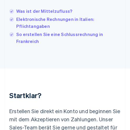
Kroatien
Was ist der Mittelzufluss?
English
Italiano
Lettland
Elektronische Rechnungen in Italien:
English
Pflichtangaben
Liechtenstein
So erstellen Sie eine Schlussrechnung in
Deutsch
English
Litauen
Frankreich
English
Luxemburg
Français
Deutsch
English
Malaysia
English
简体中文
Malta
English
Mexiko
Startklar?
Español
English
Neuseeland
English
Erstellen Sie direkt ein Konto und beginnen Sie
Niederlande
mit dem Akzeptieren von Zahlungen. Unser
Nederlands
English
Norwegen
Sales-Team berät Sie gerne und gestaltet für
English