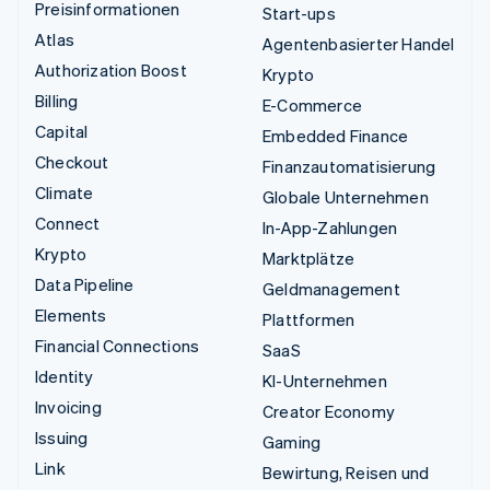
Preisinformationen
Start-ups
Atlas
Agentenbasierter Handel
Authorization Boost
Krypto
Billing
E-Commerce
Capital
Embedded Finance
Checkout
Finanzautomatisierung
Climate
Globale Unternehmen
Connect
In-App-Zahlungen
Krypto
Marktplätze
Data Pipeline
Geldmanagement
Elements
Plattformen
Financial Connections
SaaS
Identity
KI-Unternehmen
Invoicing
Creator Economy
Issuing
Gaming
Link
Bewirtung, Reisen und