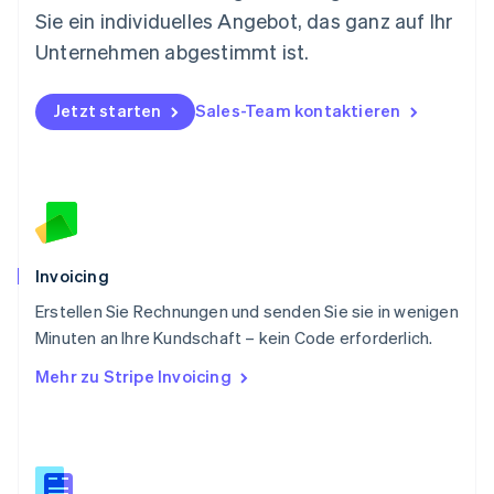
Sie ein individuelles Angebot, das ganz auf Ihr
Österreich
Deutsch
English
Unternehmen abgestimmt ist.
Polen
English
Portugal
Jetzt starten
Sales-Team kontaktieren
Português
English
Rumänien
English
Schweden
Svenska
English
Schweiz
Deutsch
Français
Italiano
English
Invoicing
Singapur
English
简体中文
Erstellen Sie Rechnungen und senden Sie sie in wenigen
Slowakei
Minuten an Ihre Kundschaft – kein Code erforderlich.
English
Mehr zu Stripe Invoicing
Slowenien
English
Italiano
Sonderverwaltungsregion Hongkong,
China
English
简体中文