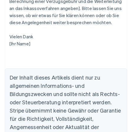
Berechnung einer Verzugsgebühr und die Weiterleitung
an das Inkassoverfahren angeben]. Bitte lassen Sie uns
wissen, ob wir etwas für Sie klären können oder ob Sie
diese Angelegenheit weiter besprechen möchten.
Vielen Dank
[Ihr Name]
Australien
English
Der Inhalt dieses Artikels dient nur zu
Belgien
allgemeinen Informations- und
Nederlands
Français
Deutsch
English
Brasilien
Bildungszwecken und sollte nicht als Rechts-
Português
English
oder Steuerberatung interpretiert werden.
Bulgarien
English
Stripe übernimmt keine Gewähr oder Garantie
Dänemark
für die Richtigkeit, Vollständigkeit,
English
Deutschland
Angemessenheit oder Aktualität der
Deutsch
English