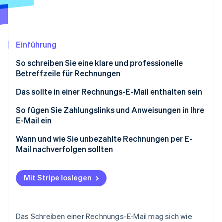
Betrugsprävention
Ecosystem
Atlas
Start-up-Gründung
Partner
Stripe App-Marktplatz
Climate
Einführung
CO₂-Entnahme
So schreiben Sie eine klare und professionelle
Identity
Betreffzeile für Rechnungen
Online-Identitätsprüfung
Das sollte in einer Rechnungs-E-Mail enthalten sein
Höfliche Begrüßung und Dankeschön
So fügen Sie Zahlungslinks und Anweisungen in Ihre
E-Mail ein
Rechnungsdetails und -zweck
Stripe-Sessions 2026
Kurzen Abschnitt mit Zahlungsanweisungen
Wann und wie Sie unbezahlte Rechnungen per E-
Erfahren Sie, wie Stripe Lösungen für die W
Rechnungsübersicht
einfügen
Mail nachverfolgen sollten
Jetzt ansehen
Zahlungsanweisungen
Zahlungslink hervorheben
Erstes Folge-E-Mail
Mit Stripe loslegen
Kontaktdaten
Alternative Zahlungsmethoden anbieten (sofern
Zweite Folge-E-Mail
relevant)
Rechnungsdatei
Dritte Folge-E-Mail
Zusätzliche Anweisungen hinzufügen
Das Schreiben einer Rechnungs-E-Mail mag sich wie
Ein freundlicher Abschluss