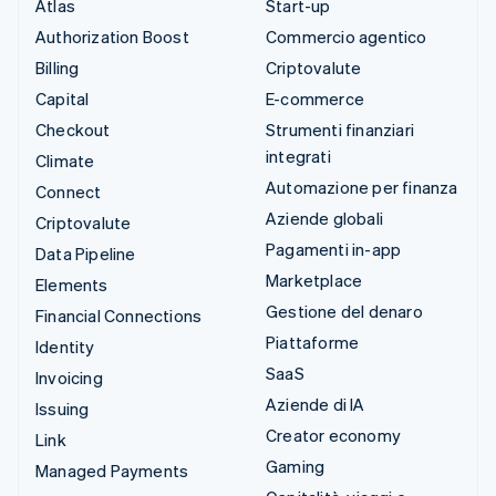
Atlas
Start-up
Authorization Boost
Commercio agentico
Billing
Criptovalute
Capital
E-commerce
Checkout
Strumenti finanziari
integrati
Climate
Automazione per finanza
Connect
Aziende globali
Criptovalute
Pagamenti in-app
Data Pipeline
Marketplace
Elements
Gestione del denaro
Financial Connections
Piattaforme
Identity
SaaS
Invoicing
Aziende di IA
Issuing
Creator economy
Link
Gaming
Managed Payments