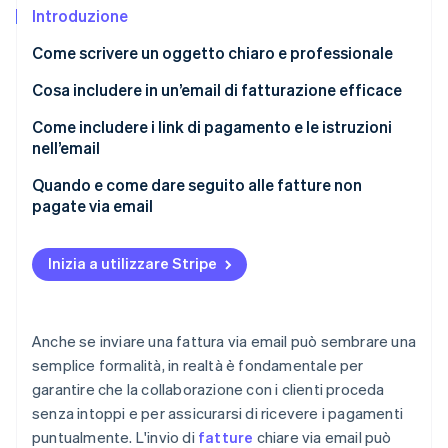
Scopri cosa ti aspetta
Introduzione
Radar
Ecosistema
Come scrivere un oggetto chiaro e professionale
Prevenzione delle frodi
Cosa includere in un’email di fatturazione efficace
Partner
Atlas
Stripe App Marketplace
Costituzione di start-up
Un saluto educato e un ringraziamento
Come includere i link di pagamento e le istruzioni
Climate
nell’email
Rimozione del carbonio
Dettagli e finalità della fattura
Fornisci una breve sezione con le istruzioni di
Quando e come dare seguito alle fatture non
Identity
Riepilogo fattura
pagamento
pagate via email
Verifica online dell'identità
Istruzioni di pagamento
Metti in evidenza il link di pagamento
Primo follow-up
Inizia a utilizzare Stripe
Informazioni di contatto
Offri metodi di pagamento alternativi, se pertinenti
Secondo follow-up
File della fattura
Includi eventuali istruzioni aggiuntive
Terzo follow-up
Stripe Sessions 2026
Anche se inviare una fattura via email può sembrare una
Scopri come Stripe sta costruendo l'infrastruttura economi
Una chiusura amichevole
Follow-up finale
Guarda ora
semplice formalità, in realtà è fondamentale per
garantire che la collaborazione con i clienti proceda
senza intoppi e per assicurarsi di ricevere i pagamenti
puntualmente. L'invio di
fatture
chiare via email può