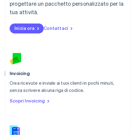
progettare un pacchetto personalizzato per la
Español
English
Norvegia
tua attività.
English
Nuova Zelanda
Inizia ora
Contattaci
English
Paesi Bassi
Nederlands
English
Polonia
English
Portogallo
Português
English
RAS di Hong Kong, Cina
Invoicing
English
简体中文
Crea ricevute e inviale ai tuoi clienti in pochi minuti,
Regno Unito
English
senza scrivere alcuna riga di codice.
Repubblica Ceca
Scopri Invoicing
English
Romania
English
Singapore
English
简体中文
Slovacchia