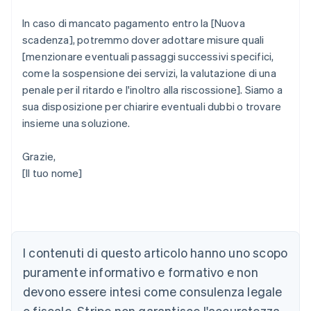
In caso di mancato pagamento entro la [Nuova
scadenza], potremmo dover adottare misure quali
[menzionare eventuali passaggi successivi specifici,
come la sospensione dei servizi, la valutazione di una
penale per il ritardo e l'inoltro alla riscossione]. Siamo a
sua disposizione per chiarire eventuali dubbi o trovare
insieme una soluzione.
Grazie,
Australia
[Il tuo nome]
English
Austria
Deutsch
English
Belgio
Nederlands
Français
Deutsch
English
I contenuti di questo articolo hanno uno scopo
Brasile
Português
English
puramente informativo e formativo e non
Bulgaria
devono essere intesi come consulenza legale
English
Canada
o fiscale. Stripe non garantisce l'accuratezza,