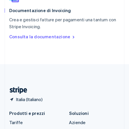
English
Documentazione di Invoicing
Slovenia
English
Italiano
Crea e gestisci fatture per pagamenti una tantum con
Spagna
Stripe Invoicing.
Español
English
Stati Uniti
Consulta la documentazione
English
Español
简体中文
Svezia
Svenska
English
Svizzera
Deutsch
Français
Italiano
English
Thailandia
ไทย
English
Ungheria
English
Italia (Italiano)
Prodotti e prezzi
Soluzioni
Tariffe
Aziende