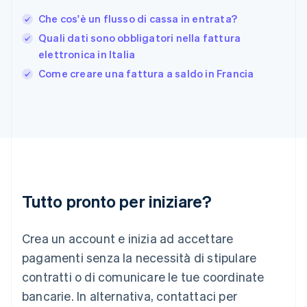
English
Che cos'è un flusso di cassa in entrata?
Grecia
Quali dati sono obbligatori nella fattura
English
India
elettronica in Italia
English
Come creare una fattura a saldo in Francia
Irlanda
English
Italia
Italiano
English
Lettonia
English
Liechtenstein
Deutsch
English
Lituania
Tutto pronto per iniziare?
English
Lussemburgo
Crea un account e inizia ad accettare
Français
Deutsch
English
Malaysia
pagamenti senza la necessità di stipulare
English
简体中文
contratti o di comunicare le tue coordinate
Malta
English
bancarie. In alternativa, contattaci per
Messico