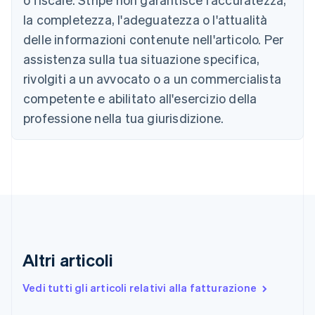
English
Français
la completezza, l'adeguatezza o l'attualità
Cina continentale
delle informazioni contenute nell'articolo. Per
简体中文
English
Cipro
assistenza sulla tua situazione specifica,
English
rivolgiti a un avvocato o a un commercialista
Croazia
competente e abilitato all'esercizio della
English
Italiano
Danimarca
professione nella tua giurisdizione.
English
Emirati Arabi Uniti
English
Estonia
English
Finlandia
English
Svenska
Francia
Français
English
Altri articoli
Germania
Deutsch
English
Giappone
Vedi tutti gli articoli relativi alla fatturazione
日本語
English
Gibilterra