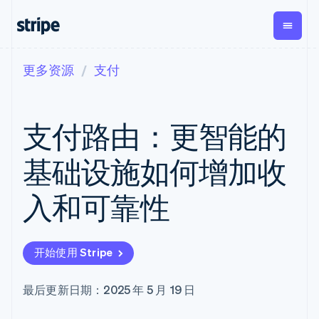
更多资源
支付
按企业阶段
文档
学习
支付
营收
资金管
平台
理
易市
大型企业
Stripe 文档
博客
Payments
Billing
初创企业
API 参考文档
客户案例
支付路由：更智能的
在线支付
经常性收入
Global
Conn
库与 SDK
指南
Managed
Metronome
Payouts
Stripe Apps
Payments
按用量计费
平台
基础设施如何增加收
备案商家解决
Subscriptions
向第三
按应用场景
方案
方打款
支持
订阅管理
Payment links
Crypto
入和可靠性
指南
智能体商务
Invoicing
钱包、
加密货币
获取支持
无代码支付
一次性或定期
稳定币
电子商务
接受线上付款
托管支持方案
Checkout
账单
发行和
嵌入式金融
实施预置结账流程
专业服务
预构建支付界
Tax
发卡基
开始使用 Stripe
财务自动化
构建平台或交易市场
面
销售税和增值
础设施
全球化企业
管理订阅
Elements
税自动化
应用内支付
提供按用量计费
灵活的 UI 组件
Revenue
最后更新日期：2025 年 5 月 19 日
交易市场
发行稳定币支持的支付卡
Payment
Recognition
公司
资金管理
通过智能体配置和管理服
methods
会计自动化
平台
务