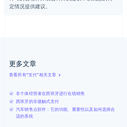
Français
English
定情况提供建议。
芬兰
English
Svenska
荷兰
Nederlands
English
加拿大
English
Français
捷克
English
克罗地亚
English
Italiano
更多文章
拉脱维亚
English
查看所有“支付”相关文章
立陶宛
English
列支敦士登
非个体经营者在西班牙进行在线销售
Deutsch
English
卢森堡
西班牙的非接触式支付
Français
Deutsch
English
汽车销售点软件：它的功能、重要性以及如何选择合
罗马尼亚
适的系统
English
马尔他