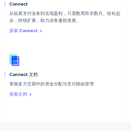
English
Italiano
Connect
泰国
ไทย
English
从拓展支付业务到实现盈利，只需数周而非数月。轻松起
希腊
步，持续扩展，助力业务蓬勃发展。
English
探索 Connect
西班牙
Español
English
新加坡
English
简体中文
新西兰
English
匈牙利
English
Connect 文档
意大利
掌握多方交易中的资金分配与支付路由管理
Italiano
English
印度
探索文档
English
英国
English
直布罗陀
English
中国内地