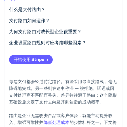
什么是支付路由？
支付路由如何运作？
Stripe Sessions 2026
为何支付路由对成长型企业很重要？
了解 Stripe 如何为 AI 构建经济基础设施。
立即观看
捕获更多成功支付
企业设置路由规则时应考虑哪些因素？
构建弹性
位置
开始使用 Stripe
减少费用支出
货币
适配客户本地支付
卡类型或支付方式
每笔支付都会经过特定路径。有些采用最直接路线，毫无
保护客户体验
交易金额和风险
障碍地完成。另一些则在途中停滞 — 被拒绝、延迟或因
支付处理商不匹配而丢失。差异往往源于路由：这个隐形
历史表现
基础设施决定了支付去向及其到达后的成功概率。
成本
路由是企业无需改变产品或客户体验，就能主动提升收
可用性和健康状况
入、增强可靠性并
降低处理成本
的少数杠杆之一。下文将