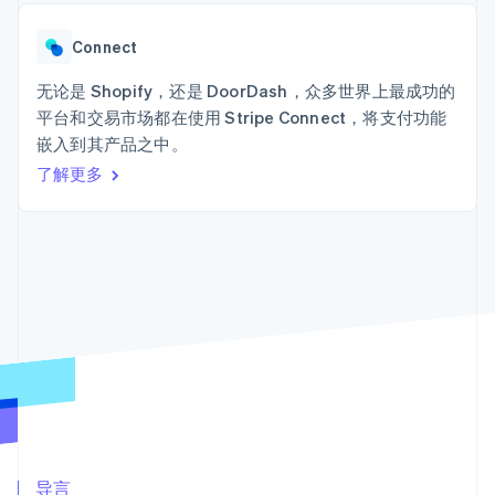
接入 125+ 种支
Stripe Sigma
产品路线图
SaaS
付方式
自定义报告
Sessions 年度大会
Terminal
Data Pipeline
Connect
招聘
线下支付
数据同步
资讯中心
Authorization
资源
无论是 Shopify，还是 DoorDash，众多世界上最成功的
Stripe Press
Boost
按行业
平台和交易市场都在使用 Stripe Connect，将支付功能
支付成功率优
应用集成
嵌入到其产品之中。
化
AI 企业
代码示例
Link
创作者经济
开发者博客
了解更多
联系
加速结账
游戏
API 状态
酒店、旅游与休闲
联系销售
保险
成为合作伙伴
媒体与娱乐
非营利组织
更多
专业服务
Product roadmap
公共部门
了解未来规划
零售
Radar
欺诈防范
Atlas
生态系统
初创企业注册
合作伙伴
Climate
Stripe App Marketplace
碳移除
导言