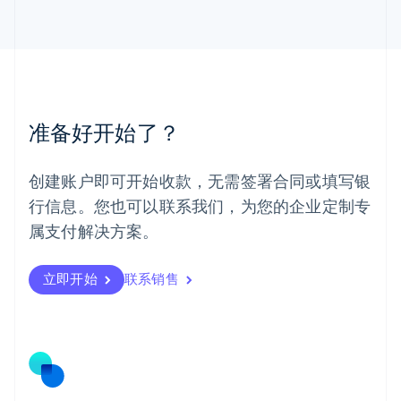
English
马来西亚
English
简体中文
美国
English
Español
简体中文
墨西哥
Español
English
准备好开始了？
挪威
English
葡萄牙
创建账户即可开始收款，无需签署合同或填写银
Português
English
行信息。您也可以联系我们，为您的企业定制专
日本
日本語
English
属支付解决方案。
瑞典
Svenska
English
瑞士
立即开始
联系销售
Deutsch
Français
Italiano
English
塞浦路斯
English
斯洛伐克
English
斯洛文尼亚