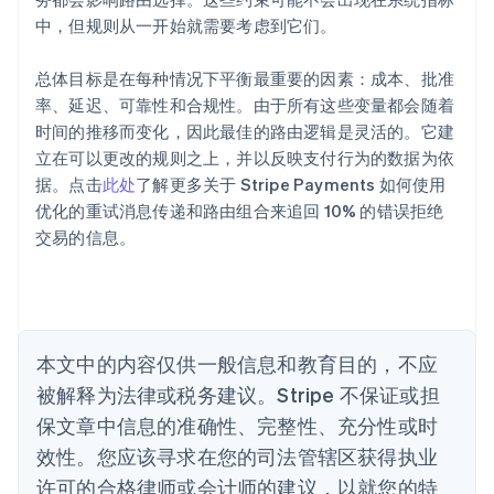
English
中，但规则从一开始就需要考虑到它们。
爱尔兰
English
爱沙尼亚
总体目标是在每种情况下平衡最重要的因素：成本、批准
English
率、延迟、可靠性和合规性。由于所有这些变量都会随着
奥地利
时间的推移而变化，因此最佳的路由逻辑是灵活的。它建
Deutsch
English
立在可以更改的规则之上，并以反映支付行为的数据为依
澳大利亚
据。点击
此处
了解更多关于 Stripe Payments 如何使用
English
巴西
优化的重试消息传递和路由组合来追回 10% 的错误拒绝
Português
English
交易的信息。
保加利亚
English
比利时
Nederlands
Français
Deutsch
English
波兰
本文中的内容仅供一般信息和教育目的，不应
English
丹麦
被解释为法律或税务建议。Stripe 不保证或担
English
保文章中信息的准确性、完整性、充分性或时
德国
效性。您应该寻求在您的司法管辖区获得执业
Deutsch
English
法国
许可的合格律师或会计师的建议，以就您的特