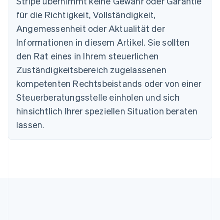
Stripe übernimmt keine Gewähr oder Garantie
Português
English
Bulgarien
für die Richtigkeit, Vollständigkeit,
English
Angemessenheit oder Aktualität der
Dänemark
Informationen in diesem Artikel. Sie sollten
English
Deutschland
den Rat eines in Ihrem steuerlichen
Deutsch
English
Zuständigkeitsbereich zugelassenen
Estland
English
kompetenten Rechtsbeistands oder von einer
Festlandchina
Steuerberatungsstelle einholen und sich
简体中文
English
Finnland
hinsichtlich Ihrer speziellen Situation beraten
English
Svenska
lassen.
Frankreich
Français
English
Gibraltar
English
Griechenland
English
Indien
English
Irland