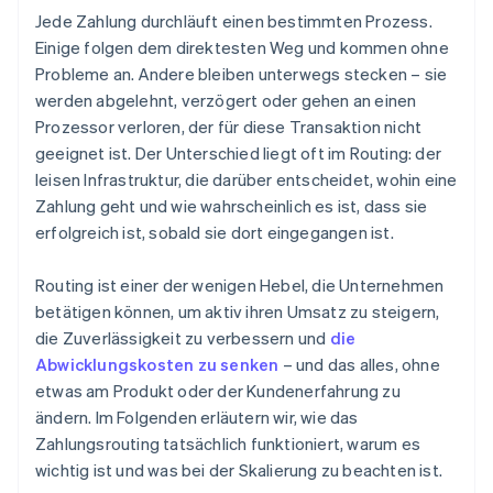
Schutz des Kundenerlebnisses
Jede Zahlung durchläuft einen bestimmten Prozess.
Transaktionswert und -risiko
Einige folgen dem direktesten Weg und kommen ohne
Probleme an. Andere bleiben unterwegs stecken – sie
Leistung in der Vergangenheit
werden abgelehnt, verzögert oder gehen an einen
Kosten
Prozessor verloren, der für diese Transaktion nicht
geeignet ist. Der Unterschied liegt oft im Routing: der
Verfügbarkeit und Integrität
leisen Infrastruktur, die darüber entscheidet, wohin eine
Regulatorische oder vertragliche Zwänge
Zahlung geht und wie wahrscheinlich es ist, dass sie
erfolgreich ist, sobald sie dort eingegangen ist.
Routing ist einer der wenigen Hebel, die Unternehmen
betätigen können, um aktiv ihren Umsatz zu steigern,
die Zuverlässigkeit zu verbessern und
die
Abwicklungskosten zu senken
– und das alles, ohne
etwas am Produkt oder der Kundenerfahrung zu
ändern. Im Folgenden erläutern wir, wie das
Zahlungsrouting tatsächlich funktioniert, warum es
wichtig ist und was bei der Skalierung zu beachten ist.