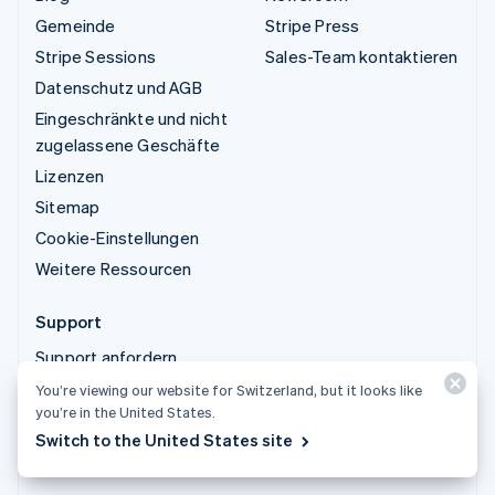
Gemeinde
Stripe Press
Stripe Sessions
Sales-Team kontaktieren
Datenschutz und AGB
Eingeschränkte und nicht
zugelassene Geschäfte
Lizenzen
Sitemap
Cookie-Einstellungen
Weitere Ressourcen
Support
Support anfordern
Verwaltete Supportpläne
You’re viewing our website for Switzerland, but it looks like
you’re in the United States.
Switch to the United States site
© 2026 Stripe, LLC