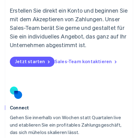
Español
English
Neuseeland
Erstellen Sie direkt ein Konto und beginnen Sie
English
mit dem Akzeptieren von Zahlungen. Unser
Niederlande
Nederlands
English
Sales-Team berät Sie gerne und gestaltet für
Norwegen
Sie ein individuelles Angebot, das ganz auf Ihr
English
Österreich
Unternehmen abgestimmt ist.
Deutsch
English
Polen
Jetzt starten
Sales-Team kontaktieren
English
Portugal
Português
English
Rumänien
English
Schweden
Svenska
English
Schweiz
Connect
Deutsch
Français
Italiano
English
Gehen Sie innerhalb von Wochen statt Quartalen live
Singapur
English
简体中文
und etablieren Sie ein profitables Zahlungsgeschäft,
Slowakei
das sich mühelos skalieren lässt.
English