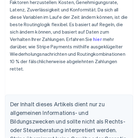
Faktoren herzustellen: Kosten, Genehmigungsrate,
Latenz, Zuverlässigkeit und Konformität. Da sich all
diese Variablen im Laufe der Zeit ändern können, ist die
beste Routinglogik flexibel. Es basiert auf Regeln, die
sich ändern können, und basiert auf Daten zum
Verhalten Ihrer Zahlungen. Erfahren Sie
hier
mehr
darüber, wie Stripe Payments mithilfe ausgeklügelter
Wiederholungsnachrichten und Routingkombinationen
10 % der fälschlicherweise abgelehnten Zahlungen
rettet.
Der Inhalt dieses Artikels dient nur zu
Australien
allgemeinen Informations- und
English
Belgien
Bildungszwecken und sollte nicht als Rechts-
Nederlands
Français
Deutsch
English
oder Steuerberatung interpretiert werden.
Brasilien