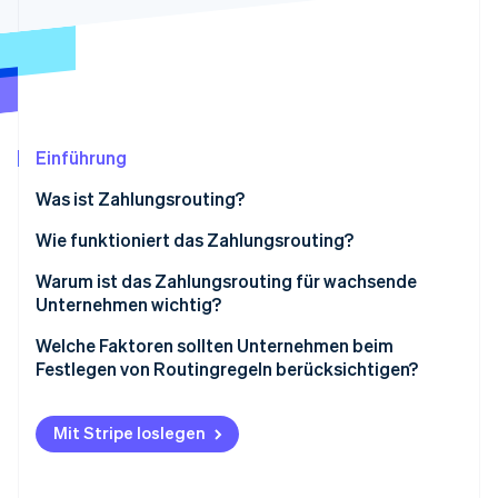
Betrugsprävention
Ecosystem
Atlas
Start-up-Gründung
Partner
Stripe App-Marktplatz
Climate
CO₂-Entnahme
Identity
Einführung
Online-Identitätsprüfung
Was ist Zahlungsrouting?
Wie funktioniert das Zahlungsrouting?
Warum ist das Zahlungsrouting für wachsende
Stripe-Sessions 2026
Unternehmen wichtig?
Erfahren Sie, wie Stripe Lösungen für die Wirtschaft
Jetzt ansehen
Mehr erfolgreiche Zahlungen
Welche Faktoren sollten Unternehmen beim
Festlegen von Routingregeln berücksichtigen?
Resilienz aufbauen
Standort
Weniger Gebühren
Mit Stripe loslegen
Währung
Kundschaft lokal abholen
Kartentyp oder Zahlungsmethode