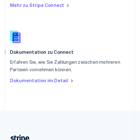
Mehr zu Stripe Connect
Slowenien
English
Italiano
Sonderverwaltungsregion Hongkong,
China
English
简体中文
Spanien
Español
English
Dokumentation zu Connect
Thailand
ไทย
English
Erfahren Sie, wie Sie Zahlungen zwischen mehreren
Tschechische Republik
Parteien vornehmen können.
English
Ungarn
Dokumentation im Detail
English
Vereinigte Arabische Emirate
English
Vereinigte Staaten
English
Español
简体中文
Vereinigtes Königreich
English
Zypern
English