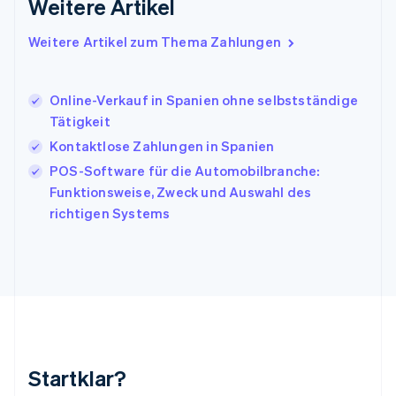
Weitere Artikel
English
Italien
Italiano
English
Weitere Artikel zum Thema Zahlungen
Japan
日本語
English
Kanada
Online-Verkauf in Spanien ohne selbstständige
English
Français
Tätigkeit
Kroatien
English
Italiano
Kontaktlose Zahlungen in Spanien
Lettland
POS-Software für die Automobilbranche:
English
Funktionsweise, Zweck und Auswahl des
Liechtenstein
richtigen Systems
Deutsch
English
Litauen
English
Luxemburg
Français
Deutsch
English
Malaysia
English
简体中文
Malta
English
Startklar?
Mexiko