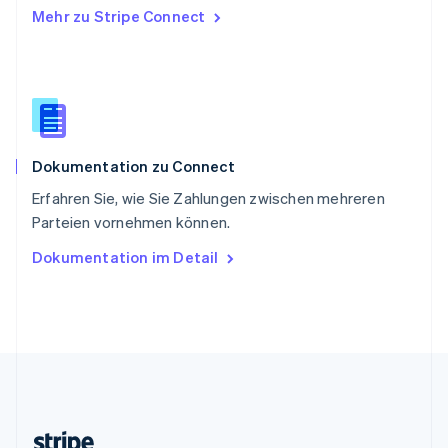
Mehr zu Stripe Connect
Slowenien
English
Italiano
Sonderverwaltungsregion Hongkong,
China
English
简体中文
Spanien
Español
English
Dokumentation zu Connect
Thailand
ไทย
English
Erfahren Sie, wie Sie Zahlungen zwischen mehreren
Tschechische Republik
Parteien vornehmen können.
English
Ungarn
Dokumentation im Detail
English
Vereinigte Arabische Emirate
English
Vereinigte Staaten
English
Español
简体中文
Vereinigtes Königreich
English
Zypern
English