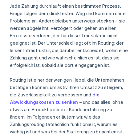
Schutz des Kundenerlebnisses
Jede Zahlung durchläuft einen bestimmten Prozess.
Transaktionswert und -risiko
Einige folgen dem direktesten Weg und kommen ohne
Probleme an. Andere bleiben unterwegs stecken – sie
Leistung in der Vergangenheit
werden abgelehnt, verzögert oder gehen an einen
Kosten
Prozessor verloren, der für diese Transaktion nicht
geeignet ist. Der Unterschied liegt oft im Routing: der
Verfügbarkeit und Integrität
leisen Infrastruktur, die darüber entscheidet, wohin eine
Regulatorische oder vertragliche Zwänge
Zahlung geht und wie wahrscheinlich es ist, dass sie
erfolgreich ist, sobald sie dort eingegangen ist.
Routing ist einer der wenigen Hebel, die Unternehmen
betätigen können, um aktiv ihren Umsatz zu steigern,
die Zuverlässigkeit zu verbessern und
die
Abwicklungskosten zu senken
– und das alles, ohne
etwas am Produkt oder der Kundenerfahrung zu
ändern. Im Folgenden erläutern wir, wie das
Zahlungsrouting tatsächlich funktioniert, warum es
wichtig ist und was bei der Skalierung zu beachten ist.