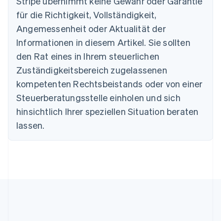
Stripe übernimmt keine Gewähr oder Garantie
Português
English
Bulgarien
für die Richtigkeit, Vollständigkeit,
English
Angemessenheit oder Aktualität der
Dänemark
Informationen in diesem Artikel. Sie sollten
English
Deutschland
den Rat eines in Ihrem steuerlichen
Deutsch
English
Zuständigkeitsbereich zugelassenen
Estland
English
kompetenten Rechtsbeistands oder von einer
Festlandchina
Steuerberatungsstelle einholen und sich
简体中文
English
Finnland
hinsichtlich Ihrer speziellen Situation beraten
English
Svenska
lassen.
Frankreich
Français
English
Gibraltar
English
Griechenland
English
Indien
English
Irland