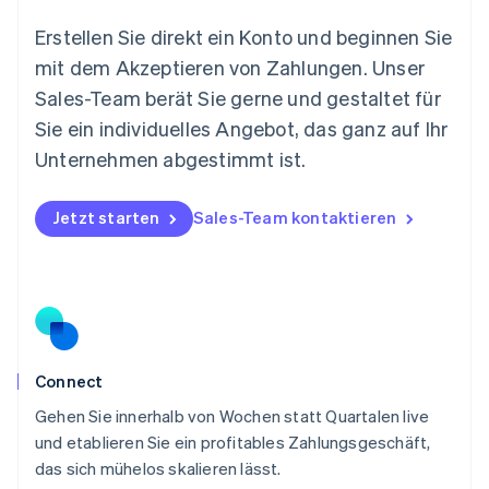
Español
English
Neuseeland
Erstellen Sie direkt ein Konto und beginnen Sie
English
mit dem Akzeptieren von Zahlungen. Unser
Niederlande
Nederlands
English
Sales-Team berät Sie gerne und gestaltet für
Norwegen
Sie ein individuelles Angebot, das ganz auf Ihr
English
Österreich
Unternehmen abgestimmt ist.
Deutsch
English
Polen
Jetzt starten
Sales-Team kontaktieren
English
Portugal
Português
English
Rumänien
English
Schweden
Svenska
English
Schweiz
Connect
Deutsch
Français
Italiano
English
Gehen Sie innerhalb von Wochen statt Quartalen live
Singapur
English
简体中文
und etablieren Sie ein profitables Zahlungsgeschäft,
Slowakei
das sich mühelos skalieren lässt.
English