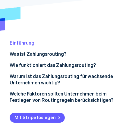
Betrugsprävention
Ecosystem
Atlas
Start-up-Gründung
Partner
Stripe App-Marktplatz
Climate
CO₂-Entnahme
Einführung
Was ist Zahlungsrouting?
Wie funktioniert das Zahlungsrouting?
Stripe-Sessions 2026
Erfahren Sie, wie Stripe Lösungen für die Wirtschaft
Warum ist das Zahlungsrouting für wachsende
Jetzt ansehen
Unternehmen wichtig?
Mehr erfolgreiche Zahlungen
Welche Faktoren sollten Unternehmen beim
Festlegen von Routingregeln berücksichtigen?
Resilienz aufbauen
Standort
Weniger Gebühren
Mit Stripe loslegen
Währung
Kundschaft lokal abholen
Kartentyp oder Zahlungsmethode