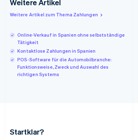
Weitere Artikel
English
Italien
Italiano
English
Weitere Artikel zum Thema Zahlungen
Japan
日本語
English
Kanada
Online-Verkauf in Spanien ohne selbstständige
English
Français
Tätigkeit
Kroatien
English
Italiano
Kontaktlose Zahlungen in Spanien
Lettland
POS-Software für die Automobilbranche:
English
Funktionsweise, Zweck und Auswahl des
Liechtenstein
richtigen Systems
Deutsch
English
Litauen
English
Luxemburg
Français
Deutsch
English
Malaysia
English
简体中文
Malta
English
Startklar?
Mexiko