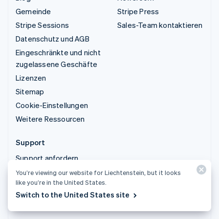
Gemeinde
Stripe Press
Stripe Sessions
Sales-Team kontaktieren
Datenschutz und AGB
Eingeschränkte und nicht
zugelassene Geschäfte
Lizenzen
Sitemap
Cookie-Einstellungen
Weitere Ressourcen
Support
Support anfordern
Verwaltete Supportpläne
You’re viewing our website for Liechtenstein, but it looks
like you’re in the United States.
Switch to the United States site
© 2026 Stripe, LLC