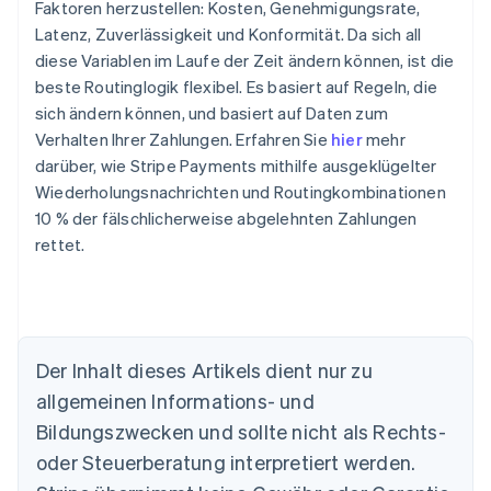
Faktoren herzustellen: Kosten, Genehmigungsrate,
Latenz, Zuverlässigkeit und Konformität. Da sich all
diese Variablen im Laufe der Zeit ändern können, ist die
beste Routinglogik flexibel. Es basiert auf Regeln, die
sich ändern können, und basiert auf Daten zum
Verhalten Ihrer Zahlungen. Erfahren Sie
hier
mehr
darüber, wie Stripe Payments mithilfe ausgeklügelter
Wiederholungsnachrichten und Routingkombinationen
10 % der fälschlicherweise abgelehnten Zahlungen
rettet.
Der Inhalt dieses Artikels dient nur zu
Australien
allgemeinen Informations- und
English
Belgien
Bildungszwecken und sollte nicht als Rechts-
Nederlands
Français
Deutsch
English
oder Steuerberatung interpretiert werden.
Brasilien