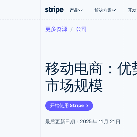
产品
解决方案
开发
更多资源
公司
按企业阶段
文档
学习
按应用场
支持
支付
营收
大型企业
Stripe 文档
博客
智能体
获取支
Payments
Billing
初创企业
API 参考文档
客户案例
加密货
托管支
在线支付
经常性收入
库与 SDK
指南
电子商
专业服
Managed Payments
Metronome
Stripe Apps
移动电商：优
嵌入式
备案商家解决方案
按用量计费
财务自
Payment links
Subscriptions
全球化
无代码支付
订阅管理
应用内
市场规模
Checkout
Invoicing
交易市
预构建支付界面
一次性或定期账单
资金管
Elements
Tax
平台
灵活的 UI 组件
销售税和增值税自动
SaaS
Payment methods
Revenue Recogniti
开始使用 Stripe
接入 125+ 种支付方式
会计自动化
Terminal
Stripe Sigma
线下支付
自定义报告
最后更新日期：2025 年 11 月 21 日
Authorization Boost
Data Pipeline
支付成功率优化
数据同步
Link