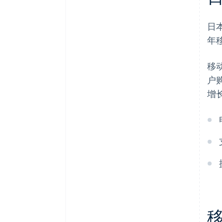
日
年
移
户
增