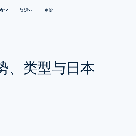
者
资源
定价
景
指南
按行业
公司
资金管理
平台和交易市
商务
持
接受线上付款
AI 企业
产品路线图
Global Payouts
Connect
币
持方案
实施预置结账流程
创作者经济
Sessions 年度大会
向第三方打款
平台支付
务
务
构建平台或交易市场
游戏
招聘
Crypto
势、类型与日本
金融
管理订阅
酒店、旅游与休闲
资讯中心
钱包、稳定币发行和发卡基础设
动化
提供按用量计费
保险
Stripe Press
施
企业
发行稳定币支持的支付卡
媒体与娱乐
支付
通过智能体配置和管理服务
非营利组织
场
专业服务
理
公共部门
零售
化
on