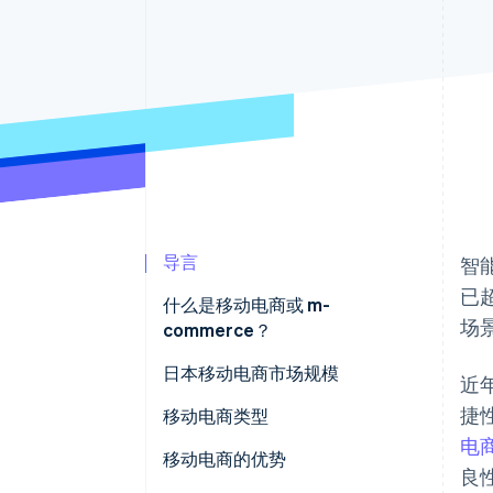
加速结账
导言
智
已
什么是移动电商或 m-
场
commerce？
电商与移动电商的区别
日本移动电商市场规模
近
捷
移动电商类型
电
移动购物
移动电商的优势
良