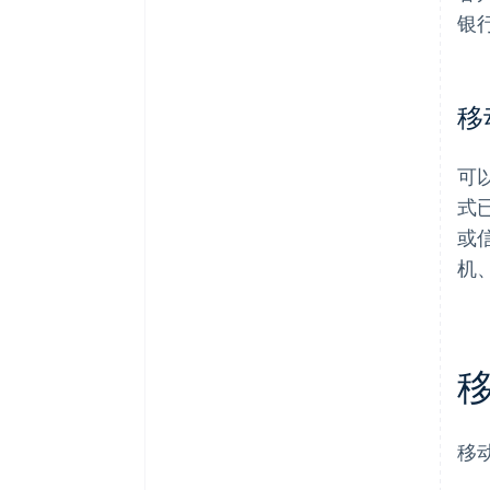
银
移
可
式
或
机
移