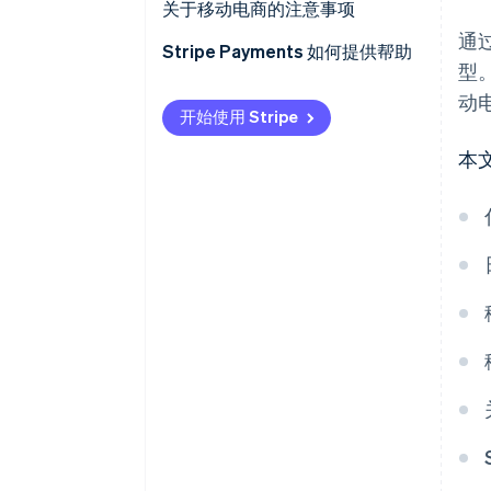
移动银行
极其便利
关于移动电商的注意事项
通
移动支付
舒适快捷的付款
移动端界面存在屏幕尺寸局限
Stripe Payments 如何提供帮助
型
通过增强个性化实现最佳服务
用户的网络连接可能会带来不便
动
开始使用 Stripe
高质量的支付基础设施非常重要
本
支付方式方案
支付安全