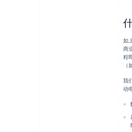
什
如
商
程
（
我
动