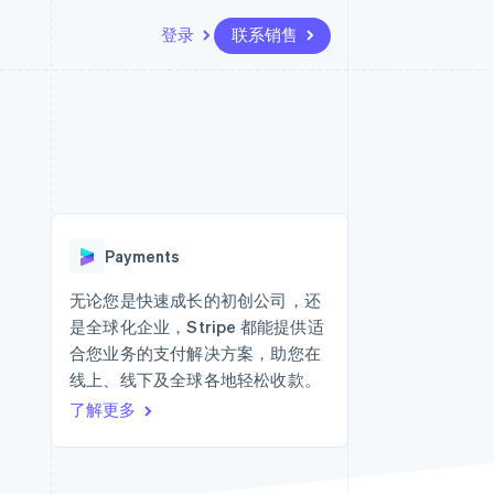
登录
联系销售
资源
生态系统
联系
场
更多
应用集成
合作伙伴
联系销售
Product roadmap
代码示例
Stripe App Marketplace
成为合作伙伴
了解未来规划
开发者博客
API 状态
Radar
欺诈防范
Payments
Atlas
初创企业注册
无论您是快速成长的初创公司，还
是全球化企业，Stripe 都能提供适
Climate
碳移除
合您业务的支付解决方案，助您在
线上、线下及全球各地轻松收款。
了解更多