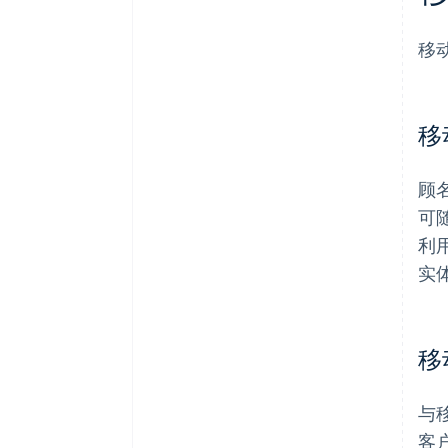
移
移
顾
可
利
实
移
与
客