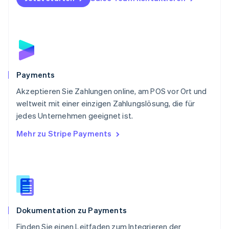
Portugal
Português
English
Rumänien
English
Schweden
Svenska
English
Schweiz
Payments
Deutsch
Français
Italiano
English
Akzeptieren Sie Zahlungen online, am POS vor Ort und
Singapur
English
简体中文
weltweit mit einer einzigen Zahlungslösung, die für
Slowakei
jedes Unternehmen geeignet ist.
English
Mehr zu Stripe Payments
Slowenien
English
Italiano
Sonderverwaltungsregion Hongkong,
China
English
简体中文
Spanien
Español
English
Dokumentation zu Payments
Thailand
ไทย
English
Finden Sie einen Leitfaden zum Integrieren der