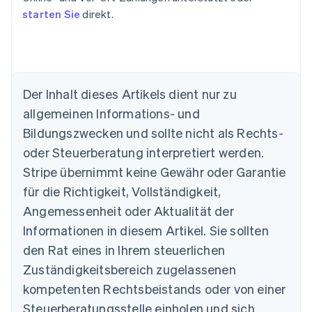
starten Sie
direkt.
Der Inhalt dieses Artikels dient nur zu
Australien
allgemeinen Informations- und
English
Belgien
Bildungszwecken und sollte nicht als Rechts-
Nederlands
Français
Deutsch
English
oder Steuerberatung interpretiert werden.
Brasilien
Stripe übernimmt keine Gewähr oder Garantie
Português
English
Bulgarien
für die Richtigkeit, Vollständigkeit,
English
Angemessenheit oder Aktualität der
Dänemark
Informationen in diesem Artikel. Sie sollten
English
Deutschland
den Rat eines in Ihrem steuerlichen
Deutsch
English
Zuständigkeitsbereich zugelassenen
Estland
English
kompetenten Rechtsbeistands oder von einer
Festlandchina
Steuerberatungsstelle einholen und sich
简体中文
English