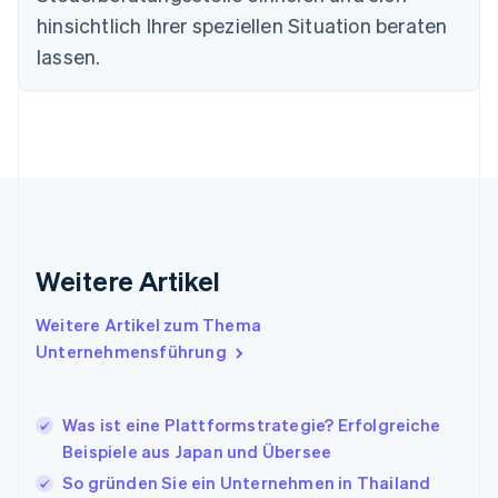
Finnland
hinsichtlich Ihrer speziellen Situation beraten
English
Svenska
lassen.
Frankreich
Français
English
Gibraltar
English
Griechenland
English
Indien
English
Irland
Weitere Artikel
English
Italien
Italiano
English
Weitere Artikel zum Thema
Japan
Unternehmensführung
日本語
English
Kanada
English
Français
Was ist eine Plattformstrategie? Erfolgreiche
Kroatien
Beispiele aus Japan und Übersee
English
Italiano
Lettland
So gründen Sie ein Unternehmen in Thailand
English