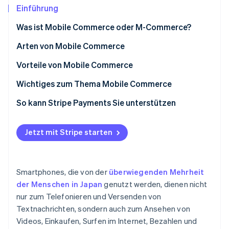
Betrugsprävention
Ecosystem
Einführung
Atlas
Was ist Mobile Commerce oder M-Commerce?
Start-up-Gründung
Partner
Stripe App-Marktplatz
Climate
Der Unterschied zwischen E-Commerce und Mobile
Arten von Mobile Commerce
CO₂-Entnahme
Commerce
Mobile Shopping
Vorteile von Mobile Commerce
Identity
Die Größe des Mobile-Commerce-Marktes in Japan
Online-Identitätsprüfung
Mobile-Banking
Außergewöhnlicher Komfort
Wichtiges zum Thema Mobile Commerce
Mobile Payment
Bequeme und schnelle Zahlungen
Aufgrund der geringen Größe mobiler Bildschirme
So kann Stripe Payments Sie unterstützen
bestehen Einschränkungen bei der Anzeige.
Optimaler Service durch verbesserte
Personalisierung
Die Internetverbindung der Nutzerin oder des
Jetzt mit Stripe starten
Stripe-Sessions 2026
Nutzers kann zu Unannehmlichkeiten führen
Erfahren Sie, wie Stripe Lösungen für die Wirtschaft
Jetzt ansehen
Eine hochwertige Zahlungsinfrastruktur ist wichtig
Smartphones, die von der
überwiegenden Mehrheit
Zahlungsmethoden
der Menschen in Japan
genutzt werden, dienen nicht
nur zum Telefonieren und Versenden von
Zahlungssicherheit
Textnachrichten, sondern auch zum Ansehen von
Videos, Einkaufen, Surfen im Internet, Bezahlen und