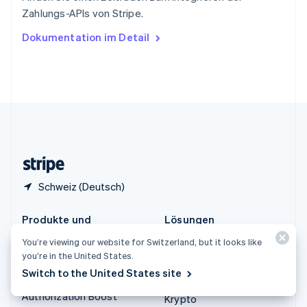
Tschechische Republik
Zahlungs-APIs von Stripe.
English
Ungarn
Dokumentation im Detail
English
Vereinigte Arabische Emirate
English
Vereinigte Staaten
English
Español
简体中文
Vereinigtes Königreich
English
Zypern
English
Schweiz (Deutsch)
Produkte und
Lösungen
Preisinformationen
Unternehmen
You’re viewing our website for Switzerland, but it looks like
you’re in the United States.
Preisinformationen
Start-ups
Switch to the United States site
Atlas
Agentenbasierter Handel
Authorization Boost
Krypto