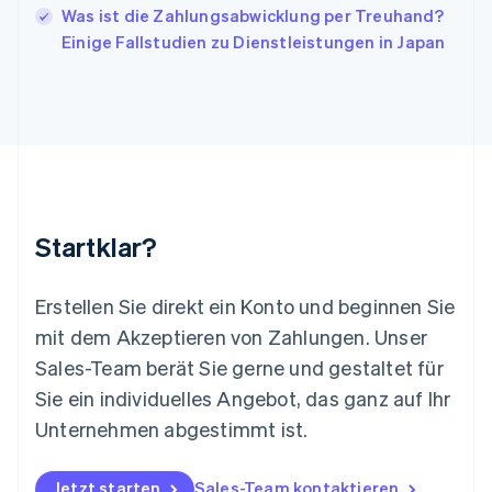
Was ist die Zahlungsabwicklung per Treuhand?
Liechtenstein
Einige Fallstudien zu Dienstleistungen in Japan
Deutsch
English
Litauen
English
Luxemburg
Français
Deutsch
English
Malaysia
English
简体中文
Malta
English
Startklar?
Mexiko
Español
English
Neuseeland
Erstellen Sie direkt ein Konto und beginnen Sie
English
mit dem Akzeptieren von Zahlungen. Unser
Niederlande
Nederlands
English
Sales-Team berät Sie gerne und gestaltet für
Norwegen
Sie ein individuelles Angebot, das ganz auf Ihr
English
Österreich
Unternehmen abgestimmt ist.
Deutsch
English
Polen
Jetzt starten
Sales-Team kontaktieren
English