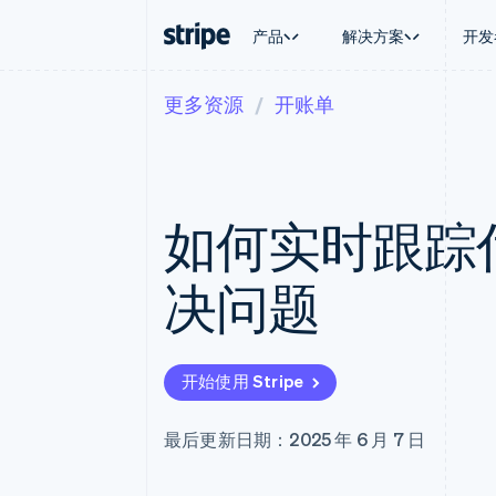
产品
解决方案
开发
更多资源
开账单
按企业阶段
文档
学习
按应用场
支持
支付
营收
大型企业
Stripe 文档
博客
智能体
获取支
Payments
Billing
初创企业
API 参考文档
客户案例
加密货
托管支
在线支付
经常性收入
库与 SDK
指南
电子商
专业服
Managed Payments
Metronome
Stripe Apps
如何实时跟踪
嵌入式
备案商家解决方案
按用量计费
财务自
Payment links
Subscriptions
全球化
无代码支付
订阅管理
应用内
决问题
Checkout
Invoicing
交易市
预构建支付界面
一次性或定期账单
资金管
Elements
Tax
平台
灵活的 UI 组件
销售税和增值税自动
SaaS
Payment methods
Revenue Recogniti
开始使用 Stripe
接入 125+ 种支付方式
会计自动化
Terminal
Stripe Sigma
线下支付
自定义报告
最后更新日期：2025 年 6 月 7 日
Authorization Boost
Data Pipeline
支付成功率优化
数据同步
Link