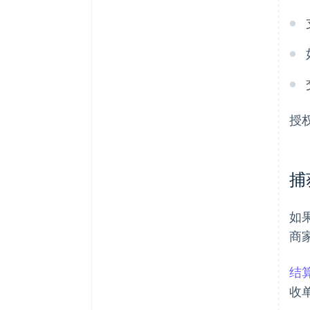
授
捕
如
商
结
收