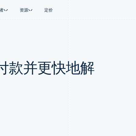
者
资源
定价
景
指南
按行业
公司
资金管理
平台和交易市
商务
持
接受线上付款
AI 企业
产品路线图
Global Payouts
Connect
币
持方案
实施预置结账流程
创作者经济
Sessions 年度大会
向第三方打款
平台支付
务
务
构建平台或交易市场
游戏
招聘
Crypto
付款并更快地解
金融
管理订阅
酒店、旅游与休闲
资讯中心
钱包、稳定币发行和发卡基础设
动化
提供按用量计费
保险
Stripe Press
施
企业
发行稳定币支持的支付卡
媒体与娱乐
支付
通过智能体配置和管理服务
非营利组织
场
专业服务
理
公共部门
零售
化
on