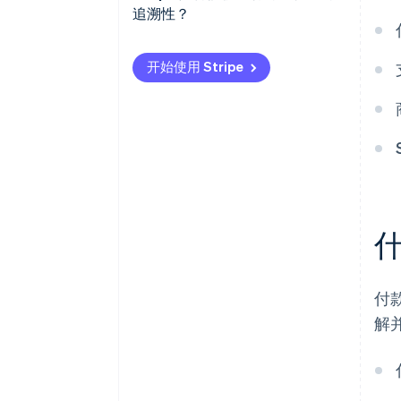
付款和对账
追溯性？
无法实时查看当前发生的事情
查看所有信息的统一位置
手动对账会带来摩擦和风险
开始使用 Stripe
具有完整情境的实时更新
故障排除会占用正常运营时间
便于对账的工具
付款调查的跟踪 ID
付
解