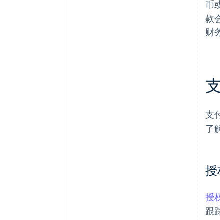
币
款
财
支
了
授
授
跟