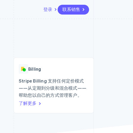
登录
联系销售
资源
生态系统
联系
场
更多
应用集成
合作伙伴
联系销售
Product roadmap
代码示例
Stripe App Marketplace
成为合作伙伴
了解未来规划
开发者博客
API 状态
Radar
欺诈防范
Billing
Atlas
初创企业注册
Stripe Billing 支持任何定价模式
——从定期到分级和混合模式——
Climate
碳移除
帮助您以自己的方式管理客户。
了解更多