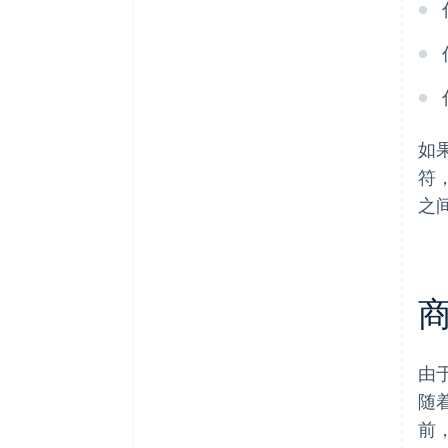
如
符
之
由
随
前