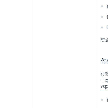
资
付
付
十
些