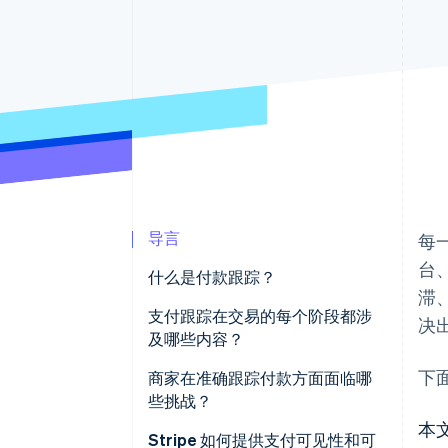
加速结账
导言
每
台
什么是付款跟踪？
滞
支付跟踪在交易的每个阶段都涉
决
及哪些内容？
下
授权
商家在准确跟踪付款方面面临哪
些挑战？
捕获和结算
本
数据分散在多个位置
Stripe 如何提供支付可见性和可