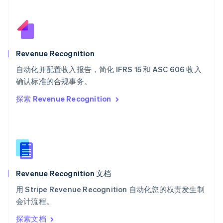
塞浦路斯
English
斯洛伐克
English
斯洛文尼亚
Revenue Recognition
English
Italiano
自动化并配置收入报告，简化 IFRS 15 和 ASC 606 收入
泰国
ไทย
English
确认标准的合规事务。
希腊
探索 Revenue Recognition
English
西班牙
Español
English
新加坡
English
简体中文
新西兰
English
Revenue Recognition 文档
匈牙利
English
用 Stripe Revenue Recognition 自动化您的权责发生制
意大利
会计流程。
Italiano
English
印度
探索文档
English