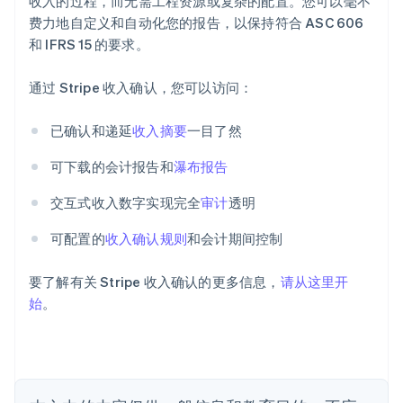
收入的过程，而无需工程资源或复杂的配置。您可以毫不
费力地自定义和自动化您的报告，以保持符合 ASC 606
和 IFRS 15 的要求。
通过 Stripe 收入确认，您可以访问：
阿联酋
English
已确认和递延
收入摘要
一目了然
爱尔兰
English
可下载的会计报告和
瀑布报告
爱沙尼亚
English
交互式收入数字实现完全
审计
透明
奥地利
Deutsch
English
可配置的
收入确认规则
和会计期间控制
澳大利亚
English
巴西
要了解有关 Stripe 收入确认的更多信息，
请从这里开
Português
English
始
。
保加利亚
English
比利时
Nederlands
Français
Deutsch
English
波兰
English