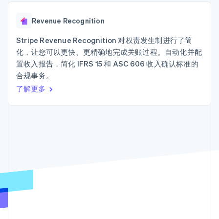
接入 125+ 种支
Stripe Sigma
产品路线图
SaaS
付方式
自定义报告
Sessions 年度大会
Terminal
Data Pipeline
Revenue Recognition
招聘
线下支付
数据同步
资讯中心
Authorization
资源
Stripe Revenue Recognition 对权责发生制进行了简
Stripe Press
Boost
按行业
化，让您可以更快、更精确地完成关账过程。自动化并配
支付成功率优
应用集成
置收入报告，简化 IFRS 15 和 ASC 606 收入确认标准的
化
AI 企业
代码示例
Link
合规事务。
创作者经济
开发者博客
联系
加速结账
游戏
API 状态
了解更多
酒店、旅游与休闲
联系销售
保险
成为合作伙伴
媒体与娱乐
非营利组织
更多
专业服务
Product roadmap
公共部门
了解未来规划
零售
Radar
欺诈防范
Atlas
生态系统
初创企业注册
合作伙伴
Climate
Stripe App Marketplace
碳移除