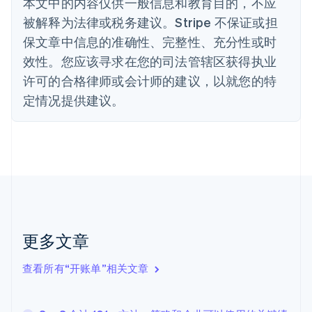
本文中的内容仅供一般信息和教育目的，不应
丹麦
被解释为法律或税务建议。Stripe 不保证或担
English
保文章中信息的准确性、完整性、充分性或时
德国
Deutsch
English
效性。您应该寻求在您的司法管辖区获得执业
法国
许可的合格律师或会计师的建议，以就您的特
Français
English
定情况提供建议。
芬兰
English
Svenska
荷兰
Nederlands
English
加拿大
English
Français
捷克
English
克罗地亚
English
Italiano
更多文章
拉脱维亚
English
查看所有“开账单”相关文章
立陶宛
English
列支敦士登
Deutsch
English