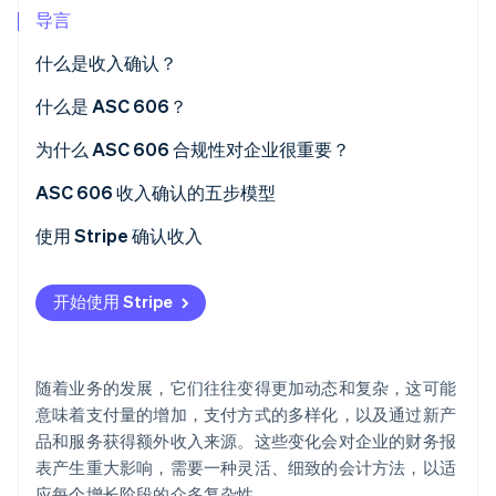
导言
什么是收入确认？
什么是 ASC 606？
Stripe Sessions 2026
了解 Stripe 如何为 AI 构建经济基础设施。
为什么 ASC 606 合规性对企业很重要？
立即观看
ASC 606 收入确认的五步模型
1.与客户确认合同
使用 Stripe 确认收入
2.确定合同中的履约义务
开始使用 Stripe
3.确定交易价格
4.分配交易价格
随着业务的发展，它们往往变得更加动态和复杂，这可能
5.当主体履行履约义务时确认收入
意味着支付量的增加，支付方式的多样化，以及通过新产
品和服务获得额外收入来源。这些变化会对企业的财务报
表产生重大影响，需要一种灵活、细致的会计方法，以适
应每个增长阶段的众多复杂性。