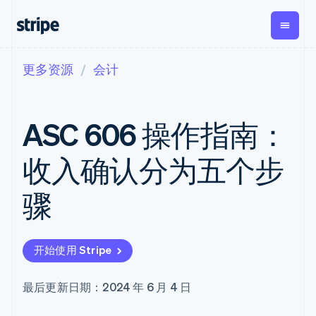
更多资源
会计
按企业阶段
文档
学习
支付
营收
资金管
平台
理
易市
大型企业
Stripe 文档
博客
Payments
Billing
初创企业
API 参考文档
客户案例
ASC 606 操作指南：
在线支付
经常性收入
Global
Conn
库与 SDK
指南
Managed
Metronome
Payouts
Stripe Apps
Payments
按用量计费
平台
收入确认分为五个步
备案商家解决
Subscriptions
向第三
按应用场景
方案
方打款
支持
订阅管理
Payment links
Crypto
骤
指南
智能体商务
Invoicing
钱包、
加密货币
获取支持
无代码支付
一次性或定期
稳定币
电子商务
接受线上付款
托管支持方案
Checkout
账单
发行和
嵌入式金融
实施预置结账流程
专业服务
预构建支付界
Tax
发卡基
开始使用 Stripe
财务自动化
构建平台或交易市场
面
销售税和增值
础设施
全球化企业
管理订阅
Elements
税自动化
应用内支付
提供按用量计费
灵活的 UI 组件
Revenue
最后更新日期：2024 年 6 月 4 日
交易市场
发行稳定币支持的支付卡
Payment
Recognition
公司
资金管理
通过智能体配置和管理服
methods
会计自动化
平台
务