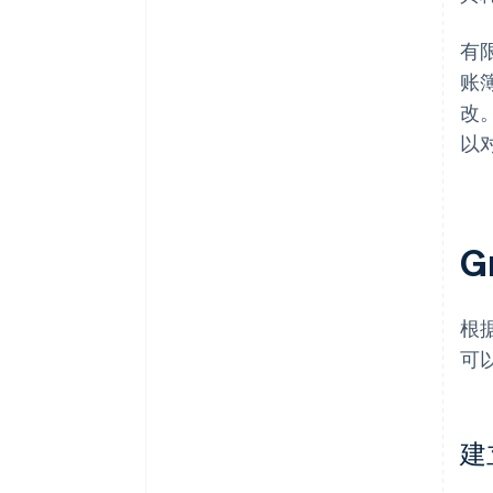
有
账
改
以
G
根
可
建