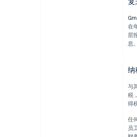
复
G
在
层
息
纳
与
税
得
任
员
财