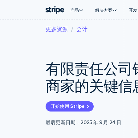
产品
解决方案
开发
更多资源
会计
按企业阶段
文档
学习
按应用场
支持
支付
营收
大型企业
Stripe 文档
博客
智能体
获取支
Payments
Billing
初创企业
API 参考文档
客户案例
加密货
托管支
在线支付
经常性收入
库与 SDK
指南
电子商
专业服
Managed Payments
Metronome
Stripe Apps
有限责任公司
嵌入式
备案商家解决方案
按用量计费
财务自
Payment links
Subscriptions
全球化
无代码支付
订阅管理
应用内
商家的关键信
Checkout
Invoicing
交易市
预构建支付界面
一次性或定期账单
资金管
Elements
Tax
平台
灵活的 UI 组件
销售税和增值税自动
SaaS
Payment methods
Revenue Recogniti
开始使用 Stripe
接入 125+ 种支付方式
会计自动化
Terminal
Stripe Sigma
线下支付
自定义报告
最后更新日期：2025 年 9 月 24 日
Authorization Boost
Data Pipeline
支付成功率优化
数据同步
Link