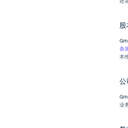
还
股
Gm
条第
本
公
G
业