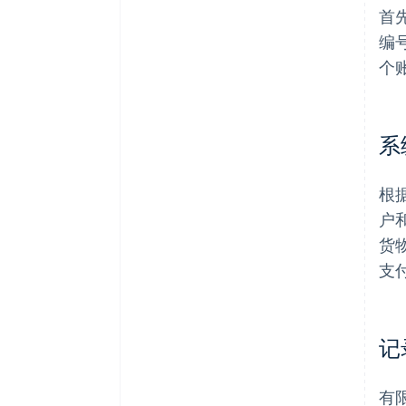
首
编
个
系
根
户
货
支
记
有