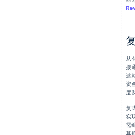
Rev
从
接
这
资
度
复
实
需
其