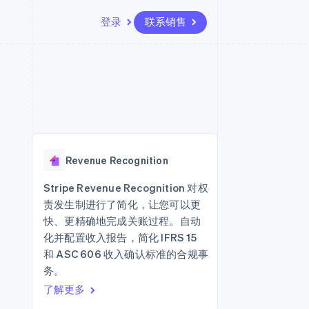
登录
联系销售
资源
生态系统
联系
场
更多
应用集成
合作伙伴
联系销售
Product roadmap
代码示例
Stripe App Marketplace
成为合作伙伴
了解未来规划
开发者博客
API 状态
Radar
欺诈防范
Revenue Recognition
Atlas
初创企业注册
Stripe Revenue Recognition 对权
责发生制进行了简化，让您可以更
Climate
碳移除
快、更精确地完成关账过程。自动
化并配置收入报告，简化 IFRS 15
和 ASC 606 收入确认标准的合规事
务。
了解更多