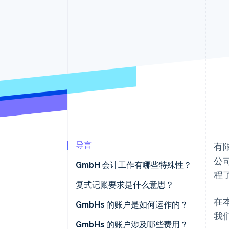
加速结账
导言
有
公
GmbH 会计工作有哪些特殊性？
程
股本和权益表
复式记账要求是什么意思？
在
公司资产与私人资产分离
GmbHs 的账户是如何运作的？
我
复式记账和年度财务报表
建立账户图表
GmbHs 的账户涉及哪些费用？