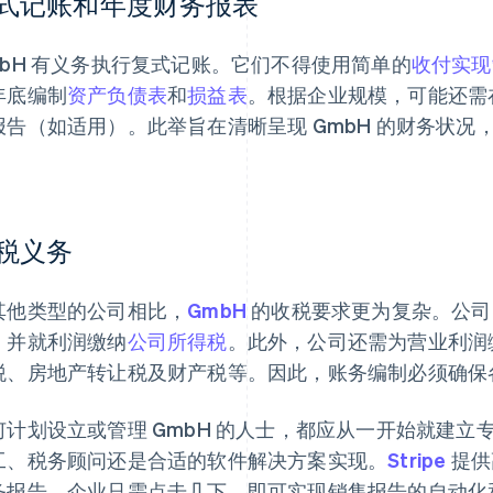
式记账和年度财务报表
mbH 有义务执行复式记账。它们不得使用简单的
收付实现
年底编制
资产负债表
和
损益表
。根据企业规模，可能还需
报告（如适用）。此举旨在清晰呈现 GmbH 的财务状
。
税义务
其他类型的公司相比，
GmbH
的收税要求更为复杂。公司
，并就利润缴纳
公司所得税
。此外，公司还需为营业利润
税、房地产转让税及财产税等。因此，账务编制必须确保
何计划设立或管理 GmbH 的人士，都应从一开始就建
工、税务顾问还是合适的软件解决方案实现。
Stripe
提供
务报告。企业只需点击几下，即可实现销售报告的自动化