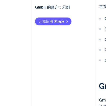
本
纳税义务
系统地记录交易
软件成本和数字记账
GmbH 的账户：示例
记录并上缴增值税
购买货物应税所得减免
开始使用 Stripe
进行工资账户核算
工资单与工资税和社会保险
记账数字化
G
G