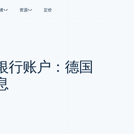
者
资源
定价
景
指南
按行业
公司
资金管理
平台和交易市
商务
持
接受线上付款
AI 企业
产品路线图
Global Payouts
Connect
币
持方案
实施预置结账流程
创作者经济
Sessions 年度大会
向第三方打款
平台支付
务
务
构建平台或交易市场
游戏
招聘
Crypto
银行账户：德国
金融
管理订阅
酒店、旅游与休闲
资讯中心
钱包、稳定币发行和发卡基础设
动化
提供按用量计费
保险
Stripe Press
施
企业
发行稳定币支持的支付卡
媒体与娱乐
支付
通过智能体配置和管理服务
非营利组织
息
场
专业服务
理
公共部门
零售
化
on