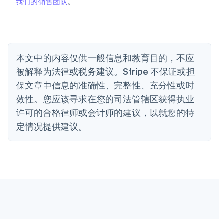
我们的销售团队
。
保加利亚
English
比利时
Nederlands
Français
Deutsch
English
波兰
本文中的内容仅供一般信息和教育目的，不应
English
丹麦
被解释为法律或税务建议。Stripe 不保证或担
English
保文章中信息的准确性、完整性、充分性或时
德国
效性。您应该寻求在您的司法管辖区获得执业
Deutsch
English
法国
许可的合格律师或会计师的建议，以就您的特
Français
English
定情况提供建议。
芬兰
English
Svenska
荷兰
Nederlands
English
加拿大
English
Français
捷克
English
克罗地亚
English
Italiano