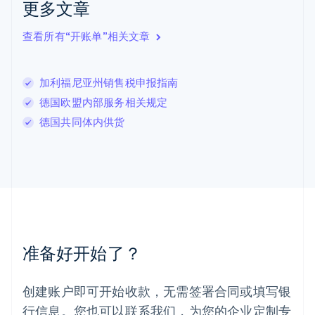
更多文章
拉脱维亚
English
查看所有“开账单”相关文章
立陶宛
English
列支敦士登
加利福尼亚州销售税申报指南
Deutsch
English
卢森堡
德国欧盟内部服务相关规定
Français
Deutsch
English
德国共同体内供货
罗马尼亚
English
马尔他
English
马来西亚
English
简体中文
美国
English
Español
简体中文
墨西哥
准备好开始了？
Español
English
挪威
English
创建账户即可开始收款，无需签署合同或填写银
葡萄牙
行信息。您也可以联系我们，为您的企业定制专
Português
English