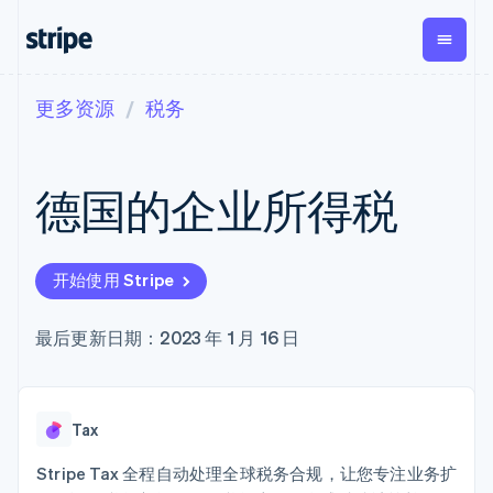
更多资源
税务
按企业阶段
文档
学习
支付
营收
资金管
平台
理
易市
大型企业
Stripe 文档
博客
Payments
Billing
初创企业
API 参考文档
客户案例
德国的企业所得税
在线支付
经常性收入
Global
Conn
库与 SDK
指南
Managed
Metronome
Payouts
Stripe Apps
Payments
按用量计费
平台
备案商家解决
Subscriptions
向第三
按应用场景
方案
方打款
开始使用 Stripe
支持
订阅管理
Payment links
Crypto
指南
智能体商务
Invoicing
钱包、
加密货币
获取支持
无代码支付
一次性或定期
最后更新日期：2023 年 1 月 16 日
稳定币
电子商务
接受线上付款
托管支持方案
Checkout
账单
发行和
嵌入式金融
实施预置结账流程
专业服务
预构建支付界
Tax
发卡基
财务自动化
构建平台或交易市场
面
销售税和增值
础设施
全球化企业
管理订阅
Elements
税自动化
Tax
应用内支付
提供按用量计费
灵活的 UI 组件
Revenue
交易市场
发行稳定币支持的支付卡
Payment
Recognition
公司
资金管理
通过智能体配置和管理服
Stripe Tax 全程自动处理全球税务合规，让您专注业务扩
methods
会计自动化
平台
务