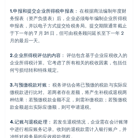
1.申报和提交企业所得税申报表：
在根据商法编制年度财
务报表（资产负债表）后，企业必须每年编制企业所得税
申报表，并以电子方式提交给税务局。提交期限通常截止
于下一年的 7 月 31 日，但可由税务顾问延长至下一年 2
月的最后一天。
2.企业所得税评估的内容：
评估包含基于企业应税收入的
企业所得税计算。它考虑了所有相关的税收因素，包括任
何亏损结转和特殊规定。
3.与预缴税款对账：
税务评估会将已预缴的税款与实际应
缴税款进行比对。若两者存在差额，将产生补税或退税两
种结果：若预缴税款金额不足，则需补缴税款；若预缴税
款金额超出实际应缴额，则可申请退税。
4.记账与退税处理：
若发生退税情况，企业需在会计账簿
中进行相应账务记录。收到的退税款需计入银行账户，并
冲抵对税务局的应收税款债权。