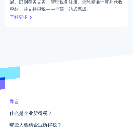
接入 125+ 种支
Stripe Sigma
展。识别税务义务、管理税务注册、全球精准计算并代收
产品路线图
SaaS
付方式
自定义报告
税款，并支持报税——全部一站式完成。
Sessions 年度大会
Terminal
Data Pipeline
招聘
了解更多
线下支付
数据同步
资讯中心
Authorization
资源
Stripe Press
Boost
按行业
支付成功率优
应用集成
化
AI 企业
代码示例
Link
创作者经济
开发者博客
联系
加速结账
游戏
API 状态
酒店、旅游与休闲
联系销售
保险
成为合作伙伴
媒体与娱乐
非营利组织
更多
专业服务
Product roadmap
公共部门
了解未来规划
零售
Radar
欺诈防范
导言
Atlas
生态系统
什么是企业所得税？
初创企业注册
合作伙伴
哪些人缴纳企业所得税？
Climate
Stripe App Marketplace
碳移除