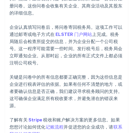
册问卷。这份问卷会收集有关企业、其商业活动及其股东
的详细信息。
企业认真填写问卷后，将问卷寄回税务局。这项工作可以
通过邮寄或电子方式在
ELSTER 门户网站
上完成。税务
局随后会检查所提交的信息，并为企业分配一个公司税
号。这一程序可能需要一些时间。发行税号后，税务局会
立即通知企业。从那时起，企业的所有正式文件上都必须
注明公司税号。
阿联酋
English
关键是问卷中的所有信息都要正确完整，因为这些信息是
爱尔兰
企业进行税表评估的依据。如果有任何不清楚的地方，或
English
爱沙尼亚
者要确认信息是否正确，我们建议寻求税务顾问的支持。
English
这可确保企业满足所有税收要求，并避免潜在的错误来
奥地利
源。
Deutsch
English
澳大利亚
了解有关
Stripe
税收和账户解决方案的更多信息。如果
English
巴西
您想讨论如何优化
记账流程
并促进您的企业成功，请
联系
Português
English