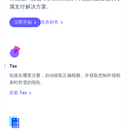
日本
属支付解决方案。
日本語
English
瑞典
立即开始
联系销售
Svenska
English
瑞士
Deutsch
Français
Italiano
English
塞浦路斯
English
斯洛伐克
English
斯洛文尼亚
Tax
English
Italiano
知道在哪里注册，自动收取正确税额，并获取您制作报税
泰国
ไทย
English
表时所需的报告。
希腊
探索 Tax
English
西班牙
Español
English
新加坡
English
简体中文
新西兰
English