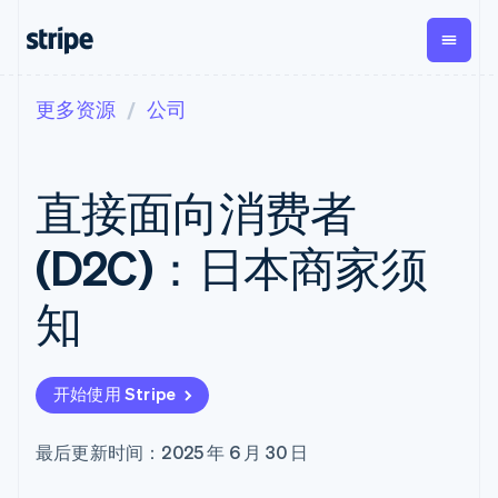
更多资源
公司
按企业阶段
文档
学习
支付
营收
资金管
平台
理
易市
大型企业
Stripe 文档
博客
Payments
Billing
初创企业
API 参考文档
客户案例
直接面向消费者
在线支付
经常性收入
Global
Conn
库与 SDK
指南
Payment links
Metronome
Payouts
Stripe Apps
按用量计费
平台
(D2C)：日本商家须
无代码支付
Subscriptions
向第三
按应用场景
Checkout
方打款
支持
预构建支付界
订阅管理
Crypto
知
指南
智能体商务
面
Invoicing
钱包、
加密货币
获取支持
一次性或定期
Elements
稳定币
电子商务
接受线上付款
管理支持方案
灵活的 UI 组件
账单
发行和
嵌入式金融
实施预建结账流程
专业服务
支付方式
Tax
发卡基
开始使用 Stripe
财务自动化
构建平台或交易市场
Access to
销售税和增值
础设施
全球化企业
管理订阅
125+
税自动化
应用内支付
提供按用量计费
Terminal
Revenue
最后更新时间：2025 年 6 月 30 日
交易市场
发行稳定币支持的支付卡
线下支付
Recognition
公司
资金管理
使用代理预配和管理服务
会计自动化
Authorization
平台