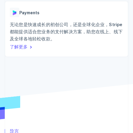
Boost
Stripe Sigma
产品路线图
SaaS
支付成功率优
自定义报告
Sessions 年度大会
化
Data Pipeline
Payments
招聘
数据同步
Link
资源
新闻编辑室
加速结账
无论您是快速成长的初创公司，还是全球化企业，Stripe
Stripe Press
按行业
应用程序集成
都能提供适合您业务的支付解决方案，助您在线上、线下
代码示例
及全球各地轻松收款。
AI 企业
开发者博客
创作者经济
API 状态
了解更多
联系
更多
游戏
Product roadmap
酒店、旅游与休闲
联系销售
了解未来规划
保险
成为合作伙伴
媒体与娱乐
Radar
非营利组织
欺诈防范
专业服务
Atlas
公共部门
初创企业注册
零售
Climate
碳移除
生态系统
合作伙伴
Stripe App Marketplace
导言