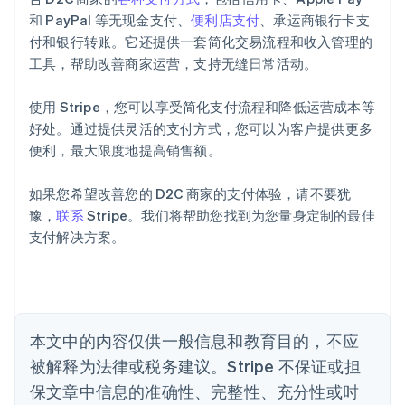
阿联酋
和 PayPal 等无现金支付、
便利店支付
、承运商银行卡支
English
付和银行转账。它还提供一套简化交易流程和收入管理的
爱尔兰
工具，帮助改善商家运营，支持无缝日常活动。
English
爱沙尼亚
English
使用 Stripe，您可以享受简化支付流程和降低运营成本等
奥地利
好处。通过提供灵活的支付方式，您可以为客户提供更多
Deutsch
English
便利，最大限度地提高销售额。
澳大利亚
English
巴西
如果您希望改善您的 D2C 商家的支付体验，请不要犹
Português
English
豫，
联系
Stripe。我们将帮助您找到为您量身定制的最佳
保加利亚
支付解决方案。
English
比利时
Nederlands
Français
Deutsch
English
波兰
English
丹麦
本文中的内容仅供一般信息和教育目的，不应
English
被解释为法律或税务建议。Stripe 不保证或担
德国
保文章中信息的准确性、完整性、充分性或时
Deutsch
English