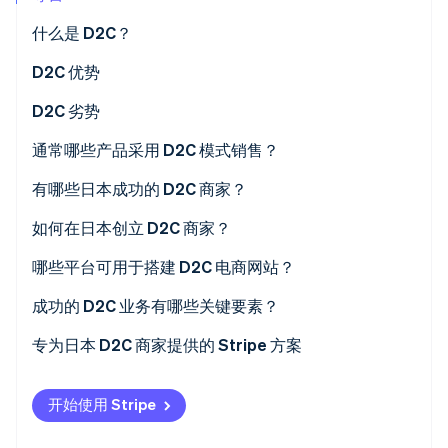
Stripe Sessions 2026
什么是 D2C？
了解 Stripe 如何为 AI 构建经济基础设施。
立即观看
D2C 和 B2C 有何不同？
D2C 优势
高利润率
D2C 劣势
灵活管理
更多责任
通常哪些产品采用 D2C 模式销售？
快速业务发展
品牌认知度
有哪些日本成功的 D2C 商家？
安全管理
Medulla
如何在日本创立 D2C 商家？
Valx
制定商业计划书
哪些平台可用于搭建 D2C 电商网站？
10YC
制造产品
Shopify
成功的 D2C 业务有哪些关键要素？
BASE
采用热门支付方式建立电商网站
独特的品牌故事
专为日本 D2C 商家提供的 Stripe 方案
Makeshop
推销产品
强大的营销策略
开始使用 Stripe
Stores
运营效率