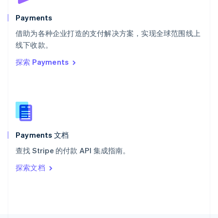
斯洛文尼亚
English
Italiano
Payments
泰国
ไทย
English
借助为各种企业打造的支付解决方案，实现全球范围线上
希腊
线下收款。
English
探索 Payments
西班牙
Español
English
新加坡
English
简体中文
新西兰
English
匈牙利
English
Payments 文档
意大利
查找 Stripe 的付款 API 集成指南。
Italiano
English
印度
探索文档
English
英国
English
直布罗陀
English