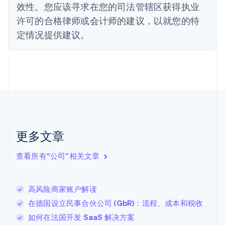
法国
效性。您应该寻求在您的司法管辖区获得执业
Français
English
许可的合格律师或会计师的建议，以就您的特
芬兰
定情况提供建议。
English
Svenska
荷兰
Nederlands
English
加拿大
English
Français
捷克
English
克罗地亚
English
Italiano
拉脱维亚
更多文章
English
立陶宛
查看所有“公司”相关文章
English
列支敦士登
Deutsch
English
卢森堡
高风险商家账户解读
Français
Deutsch
English
在德国设立民事合伙公司 (GbR)：流程、成本和税收
罗马尼亚
如何在法国开发 SaaS 解决方案
English