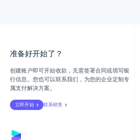
马尔他
English
马来西亚
English
简体中文
美国
English
Español
简体中文
墨西哥
Español
English
准备好开始了？
挪威
English
葡萄牙
创建账户即可开始收款，无需签署合同或填写银
Português
English
行信息。您也可以联系我们，为您的企业定制专
日本
日本語
English
属支付解决方案。
瑞典
Svenska
English
瑞士
立即开始
联系销售
Deutsch
Français
Italiano
English
塞浦路斯
English
斯洛伐克
English