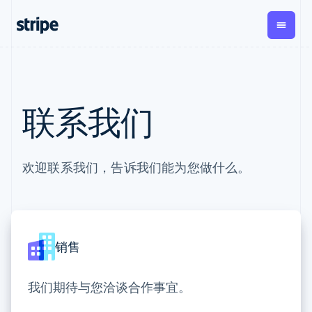
English
德国
Deutsch
English
法国
Français
English
按企业阶段
文档
学习
芬兰
支付
营收
资金管
平台
理
易市
English
Svenska
大型企业
Stripe 文档
博客
荷兰
联系我们
Payments
Billing
初创企业
API 参考文档
客户案例
Nederlands
English
在线支付
经常性收入
Global
Conn
库与 SDK
指南
加拿大
Payment links
Metronome
Payouts
Stripe Apps
按用量计费
English
Français
平台
无代码支付
Subscriptions
捷克
向第三
欢迎联系我们，告诉我们能为您做什么。
按应用场景
Checkout
方打款
English
支持
预构建支付界
订阅管理
Crypto
克罗地亚
指南
智能体商务
面
Invoicing
钱包、
English
Italiano
加密货币
获取支持
一次性或定期
Elements
稳定币
拉脱维亚
电子商务
接受线上付款
托管支持方案
灵活的 UI 组件
账单
发行和
English
嵌入式金融
实施预置结账流程
专业服务
支付方式
Tax
发卡基
立陶宛
销售
财务自动化
构建平台或交易市场
支持 125 种以
销售税和增值
础设施
English
全球化企业
管理订阅
上
税自动化
列支敦士登
应用内支付
提供按用量计费
Terminal
Revenue
交易市场
发行稳定币支持的支付卡
我们期待与您洽谈合作事宜。
Deutsch
English
线下支付
Recognition
公司
资金管理
通过智能体配置和管理服
卢森堡
会计自动化
Authorization
平台
务