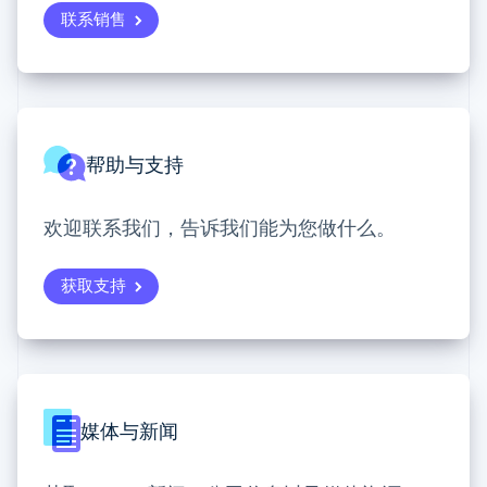
Boost
Stripe Sigma
Français
Deutsch
English
产品路线图
SaaS
联系销售
支付成功率优
自定义报告
罗马尼亚
Sessions 年度大会
化
Data Pipeline
English
招聘
数据同步
Link
马尔他
资讯中心
加速结账
资源
Stripe Press
English
按行业
马来西亚
应用集成
English
简体中文
AI 企业
代码示例
帮助与支持
美国
创作者经济
开发者博客
联系
更多
English
Español
简体中文
游戏
API 状态
Product roadmap
墨西哥
酒店、旅游与休闲
联系销售
了解未来规划
欢迎联系我们，告诉我们能为您做什么。
保险
Español
English
成为合作伙伴
媒体与娱乐
挪威
Radar
非营利组织
欺诈防范
English
获取支持
专业服务
葡萄牙
Atlas
公共部门
Português
English
初创企业注册
零售
日本
Climate
日本語
English
碳移除
瑞典
Svenska
English
生态系统
瑞士
媒体与新闻
Deutsch
Français
Italiano
English
合作伙伴
塞浦路斯
Stripe App Marketplace