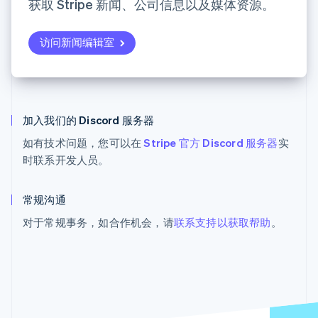
获取 Stripe 新闻、公司信息以及媒体资源。
English
Stripe Sessions 2026
斯洛伐克
了解 Stripe 如何为 AI 构建经济基础设施。
English
立即观看
访问新闻编辑室
斯洛文尼亚
English
Italiano
泰国
ไทย
English
希腊
English
加入我们的 Discord 服务器
西班牙
如有技术问题，您可以在
Stripe 官方 Discord 服务器
实
Español
English
时联系开发人员。
新加坡
English
简体中文
新西兰
常规沟通
English
匈牙利
对于常规事务，如合作机会，请
联系支持以获取帮助
。
English
意大利
Italiano
English
印度
English
英国