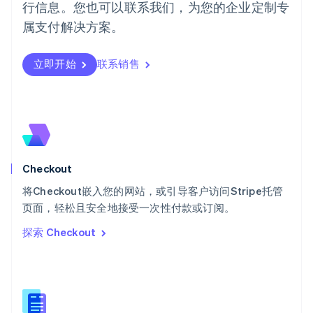
行信息。您也可以联系我们，为您的企业定制专
Português
English
日本
属支付解决方案。
日本語
English
瑞典
立即开始
联系销售
Svenska
English
瑞士
Deutsch
Français
Italiano
English
塞浦路斯
English
斯洛伐克
English
斯洛文尼亚
Checkout
English
Italiano
将Checkout嵌入您的网站，或引导客户访问Stripe托管
泰国
ไทย
English
页面，轻松且安全地接受一次性付款或订阅。
希腊
探索 Checkout
English
西班牙
Español
English
新加坡
English
简体中文
新西兰