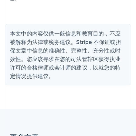
Português
English
保加利亚
English
比利时
Nederlands
Français
Deutsch
English
本文中的内容仅供一般信息和教育目的，不应
波兰
被解释为法律或税务建议。Stripe 不保证或担
English
丹麦
保文章中信息的准确性、完整性、充分性或时
English
效性。您应该寻求在您的司法管辖区获得执业
德国
Deutsch
English
许可的合格律师或会计师的建议，以就您的特
法国
定情况提供建议。
Français
English
芬兰
English
Svenska
荷兰
Nederlands
English
加拿大
English
Français
捷克
English
克罗地亚