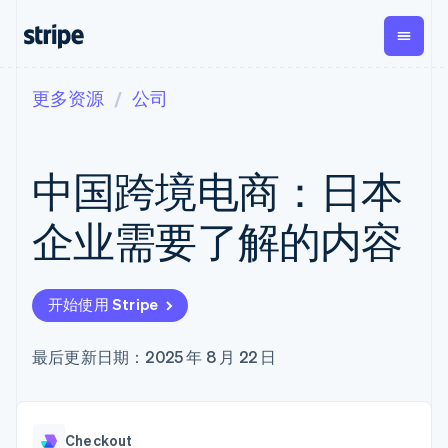
更多资源
公司
按企业阶段
文档
学习
支付
营收
资金管
平台
理
易市
大型企业
Stripe 文档
博客
Payments
Billing
初创企业
API 参考文档
客户案例
中国跨境电商：日本
在线支付
经常性收入
Global
Conn
库与 SDK
指南
Payment links
Metronome
Payouts
Stripe Apps
按用量计费
平台
企业需要了解的内容
无代码支付
Subscriptions
向第三
按应用场景
Checkout
方打款
支持
预构建支付界
订阅管理
Crypto
指南
智能体商务
面
Invoicing
钱包、
加密货币
获取支持
一次性或定期
Elements
开始使用 Stripe
稳定币
电子商务
接受线上付款
托管支持方案
灵活的 UI 组件
账单
发行和
嵌入式金融
实施预置结账流程
专业服务
Payment
Tax
发卡基
财务自动化
构建平台或交易市场
最后更新日期：2025 年 8 月 22 日
methods
销售税和增值
础设施
全球化企业
管理订阅
接入 125+ 种支
税自动化
应用内支付
提供按用量计费
付方式
Revenue
交易市场
发行稳定币支持的支付卡
Terminal
Recognition
公司
资金管理
通过智能体配置和管理服
线下支付
会计自动化
Checkout
平台
务