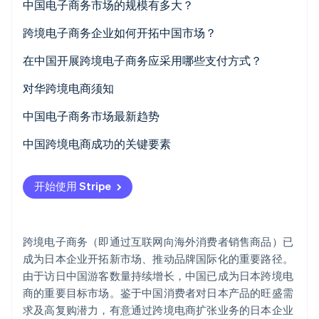
中国电子商务市场的规模有多大？
Stripe Sessions 2026
中国电商持续增长的原因？
跨境电子商务企业如何开拓中国市场？
了解 Stripe 如何为 AI 构建经济基础设施。
立即观看
电商在中国如何运作？
搭建电商网站
在中国开展跨境电子商务应采用哪些支付方式？
中国电商行业的主要参与者
在电商平台上开设店铺
对华跨境电商须知
聘请专业机构协助市场拓展
开店或盈利所面临的挑战
中国电子商务市场最新趋势
中国关税政策与运输方式
中国跨境电商成功的关键要素
中国电子商务法
开始使用 Stripe
跨境电子商务（即通过互联网向海外消费者销售商品）已
成为日本企业开拓新市场、推动品牌国际化的重要路径。
由于访日中国游客数量持续增长，中国已成为日本跨境电
商的重要目标市场。鉴于中国消费者对日本产品的旺盛需
求及高复购潜力，有意通过跨境电商扩张业务的日本企业