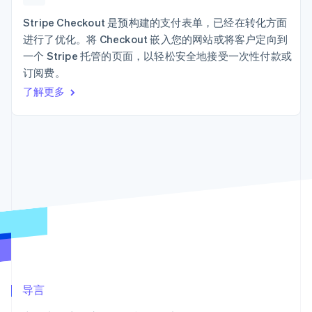
Authorization
Stripe Sigma
产品路线图
SaaS
Boost
自定义报告
Sessions 年度大会
Stripe Checkout 是预构建的支付表单，已经在转化方面
支付成功率优
Data Pipeline
招聘
进行了优化。将 Checkout 嵌入您的网站或将客户定向到
化
数据同步
资讯中心
Link
资源
一个 Stripe 托管的页面，以轻松安全地接受一次性付款或
Stripe Press
加速结账
按行业
订阅费。
应用集成
了解更多
AI 企业
代码示例
创作者经济
开发者博客
联系
游戏
API 状态
更多
酒店、旅游与休闲
联系销售
Product roadmap
保险
成为合作伙伴
了解未来规划
媒体与娱乐
非营利组织
Radar
专业服务
欺诈防范
公共部门
Atlas
零售
初创企业注册
Climate
碳移除
生态系统
合作伙伴
导言
Stripe App Marketplace