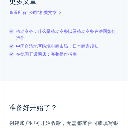
更多文章
English
Italiano
拉脱维亚
查看所有“公司”相关文章
English
立陶宛
English
移动商务：什么是移动商务以及移动商务在法国如何
列支敦士登
运作
Deutsch
English
卢森堡
中国台湾地区跨境电商市场：日本商家须知
Français
Deutsch
English
在德国开设网店：完整操作指南
罗马尼亚
English
马尔他
English
马来西亚
English
简体中文
美国
English
Español
简体中文
墨西哥
准备好开始了？
Español
English
挪威
English
创建账户即可开始收款，无需签署合同或填写银
葡萄牙