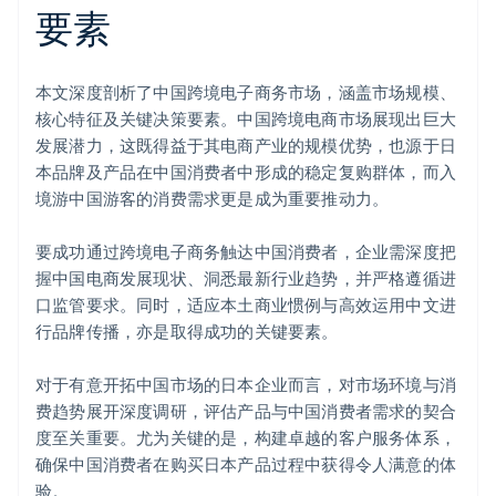
要素
本文深度剖析了中国跨境电子商务市场，涵盖市场规模、
核心特征及关键决策要素。中国跨境电商市场展现出巨大
发展潜力，这既得益于其电商产业的规模优势，也源于日
本品牌及产品在中国消费者中形成的稳定复购群体，而入
境游中国游客的消费需求更是成为重要推动力。
要成功通过跨境电子商务触达中国消费者，企业需深度把
阿联酋
握中国电商发展现状、洞悉最新行业趋势，并严格遵循进
English
口监管要求。同时，适应本土商业惯例与高效运用中文进
爱尔兰
行品牌传播，亦是取得成功的关键要素。
English
爱沙尼亚
English
对于有意开拓中国市场的日本企业而言，对市场环境与消
奥地利
费趋势展开深度调研，评估产品与中国消费者需求的契合
Deutsch
English
度至关重要。尤为关键的是，构建卓越的客户服务体系，
澳大利亚
确保中国消费者在购买日本产品过程中获得令人满意的体
English
巴西
验。