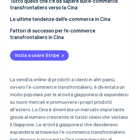
commerce
Tutto quello che c’è da sapere sull’e-commerce
transfrontaliero verso la Cina
Assumi un’agenzia che ti assista nell’espansione
Difficoltà nell’aprire un negozio o realizzare profitti
Le ultime tendenze dell’e-commerce in Cina
Tariffe doganali cinesi e modalità di spedizione
Fattori di successo per l’e-commerce
transfrontaliero in Cina
Leggi cinesi sull’e-commerce
Inizia a usare Stripe
La vendita online di prodotti a clienti in altri paesi,
ovvero l'e-commerce transfrontaliero, è diventata un
modo popolare per le attività giapponesi di espandersi
su nuovi mercati e promuovere i propri prodotti
all'estero. La Cina è diventata un mercato importante
grazie al numero crescente di turisti cinesi che visitano
il Giappone. Le attività giapponesi che desiderano
espandersi attraverso l'e-commerce transfrontaliero
non devono trascurare la Cina come mercato di