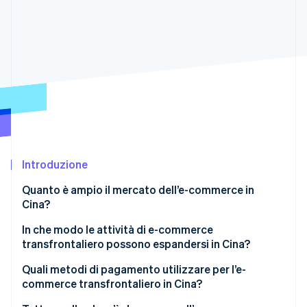
Radar
Prevenzione delle frodi
Ecosistema
Atlas
Costituzione di start-up
Partner
Stripe App Marketplace
Climate
Rimozione del carbonio
Identity
Verifica online dell'identità
Introduzione
Quanto è ampio il mercato dell’e-commerce in
Cina?
Stripe Sessions 2026
Scopri come Stripe sta costruendo l'infrastruttura economi
Motivi della crescita dell’e-commerce in Cina?
In che modo le attività di e-commerce
Guarda ora
transfrontaliero possono espandersi in Cina?
Funzionamento dell’e-commerce in Cina
Realizza un sito di e-commerce
Quali metodi di pagamento utilizzare per l’e-
Pagamenti da dispositivo mobile
commerce transfrontaliero in Cina?
Crea una vetrina su un centro commerciale di e-
Ruoli chiave nell’e-commerce cinese