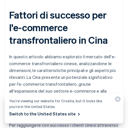
Fattori di successo per
l'e-commerce
transfrontaliero in Cina
In questo articolo abbiamo esplorato il mercato dell'e-
commerce transfrontaliero cinese, analizzandone le
dimensioni, le caratteristiche principali e gli aspetti più
rilevanti. La Cina presenta un potenziale significativo
per l'e-commerce transfrontaliero, grazie
all'espansione del suo settore e-commerce e alla
crescente base di clienti abituali dei marchi e dei
You’re viewing our website for Croatia, but it looks like
prodotti giapponesi. Ciò è in parte dovuto alla domanda
you’re in the United States.
dei turisti cinesi in visita nel Paese.
Switch to the United States site
Per raggiungere con successo i clienti cinesi attraverso