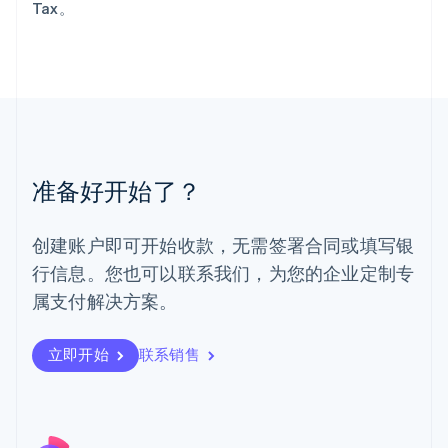
Tax。
罗马尼亚
English
马尔他
English
马来西亚
English
简体中文
美国
English
Español
简体中文
墨西哥
准备好开始了？
Español
English
挪威
English
创建账户即可开始收款，无需签署合同或填写银
葡萄牙
行信息。您也可以联系我们，为您的企业定制专
Português
English
日本
属支付解决方案。
日本語
English
瑞典
立即开始
联系销售
Svenska
English
瑞士
Deutsch
Français
Italiano
English
塞浦路斯
English