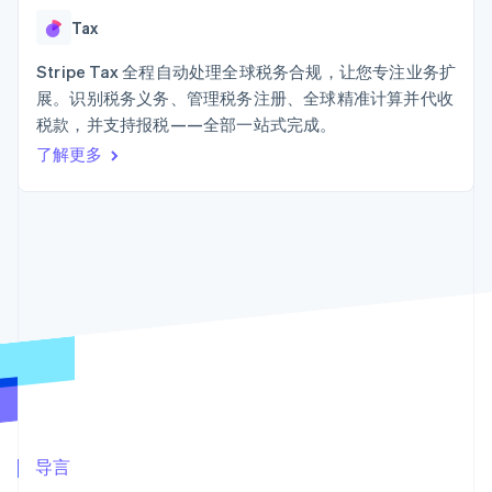
Boost
Stripe Sigma
产品路线图
SaaS
支付成功率优
自定义报告
Tax
Sessions 年度大会
化
Data Pipeline
招聘
数据同步
Link
Stripe Tax 全程自动处理全球税务合规，让您专注业务扩
资讯中心
加速结账
资源
Stripe Press
展。识别税务义务、管理税务注册、全球精准计算并代收
按行业
税款，并支持报税——全部一站式完成。
应用集成
AI 企业
代码示例
了解更多
创作者经济
开发者博客
联系
更多
游戏
API 状态
Product roadmap
酒店、旅游与休闲
联系销售
了解未来规划
保险
成为合作伙伴
媒体与娱乐
Radar
非营利组织
欺诈防范
专业服务
Atlas
公共部门
初创企业注册
零售
Climate
碳移除
生态系统
合作伙伴
导言
Stripe App Marketplace