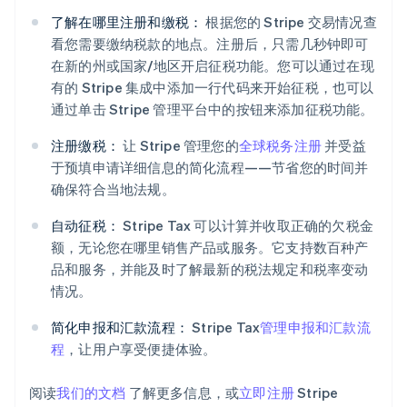
德国
了解在哪里注册和缴税：
根据您的 Stripe 交易情况查
Deutsch
English
看您需要缴纳税款的地点。注册后，只需几秒钟即可
法国
Français
English
在新的州或国家/地区开启征税功能。您可以通过在现
有的 Stripe 集成中添加一行代码来开始征税，也可以
芬兰
English
Svenska
通过单击 Stripe 管理平台中的按钮来添加征税功能。
荷兰
Nederlands
English
注册缴税：
让 Stripe 管理您的
全球税务注册
并受益
加拿大
于预填申请详细信息的简化流程——节省您的时间并
English
Français
确保符合当地法规。
捷克
English
自动征税：
Stripe Tax 可以计算并收取正确的欠税金
克罗地亚
额，无论您在哪里销售产品或服务。它支持数百种产
English
Italiano
品和服务，并能及时了解最新的税法规定和税率变动
拉脱维亚
English
情况。
立陶宛
English
简化申报和汇款流程：
Stripe Tax
管理申报和汇款流
列支敦士登
程
，让用户享受便捷体验。
Deutsch
English
卢森堡
阅读
我们的文档
了解更多信息，或
立即注册
Stripe
Français
Deutsch
English