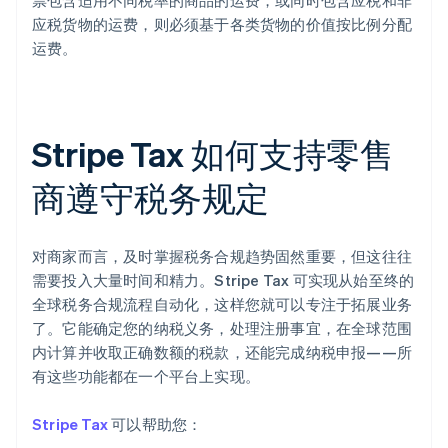
票包含适用不同税率的商品的运费，或同时包含应税和非
应税货物的运费，则必须基于各类货物的价值按比例分配
运费。
阿联酋
English
爱尔兰
English
爱沙尼亚
Stripe Tax 如何支持零售
English
奥地利
商遵守税务规定
Deutsch
English
澳大利亚
English
对商家而言，及时掌握税务合规趋势固然重要，但这往往
巴西
Português
English
需要投入大量时间和精力。Stripe Tax 可实现从始至终的
保加利亚
全球税务合规流程自动化，这样您就可以专注于拓展业务
English
了。它能确定您的纳税义务，处理注册事宜，在全球范围
比利时
内计算并收取正确数额的税款，还能完成纳税申报——所
Nederlands
Français
Deutsch
English
有这些功能都在一个平台上实现。
波兰
English
丹麦
Stripe Tax
可以帮助您：
English