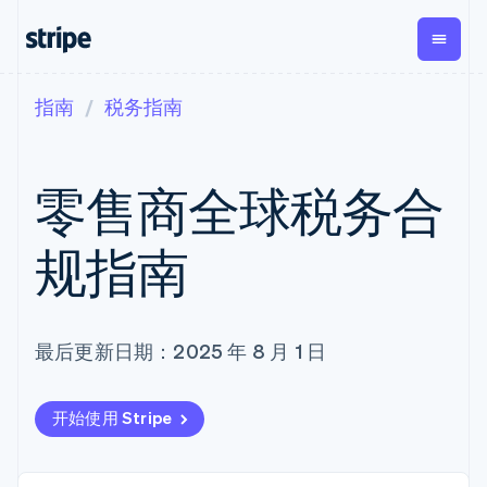
指南
税务指南
按企业阶段
文档
学习
支付
营收
资金管
平台
理
易市
大型企业
Stripe 文档
博客
Payments
Billing
初创企业
API 参考文档
客户案例
零售商全球税务合
在线支付
经常性收入
Global
Conn
库与 SDK
指南
Payment links
Metronome
Payouts
Stripe Apps
按用量计费
平台
规指南
无代码支付
Subscriptions
向第三
按应用场景
Checkout
方打款
支持
预构建支付界
订阅管理
Crypto
指南
智能体商务
面
Invoicing
钱包、
加密货币
获取支持
一次性或定期
Elements
稳定币
电子商务
接受线上付款
托管支持方案
最后更新日期：2025 年 8 月 1 日
灵活的 UI 组件
账单
发行和
嵌入式金融
实施预置结账流程
专业服务
支付方式
Tax
发卡基
财务自动化
构建平台或交易市场
Access to
销售税和增值
础设施
全球化企业
管理订阅
125+
税自动化
开始使用 Stripe
应用内支付
提供按用量计费
Terminal
Revenue
交易市场
发行稳定币支持的支付卡
线下支付
Recognition
公司
资金管理
通过智能体配置和管理服
会计自动化
Authorization
平台
务