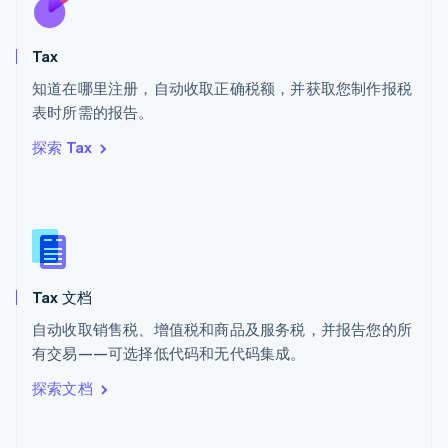
斯洛伐克
English
斯洛文尼亚
Tax
English
Italiano
知道在哪里注册，自动收取正确税额，并获取您制作报税
泰国
ไทย
English
表时所需的报告。
希腊
探索 Tax
English
西班牙
Español
English
新加坡
English
简体中文
新西兰
English
Tax 文档
匈牙利
English
自动收取销售税、增值税和商品及服务税，并报告您的所
意大利
有交易——可选择低代码和无代码集成。
Italiano
English
印度
探索文档
English
英国
English