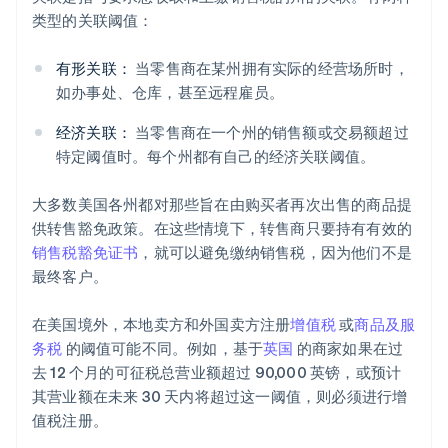
类型的关联阈值：
有形关联：
当零售商在某州拥有实际的经营场所时，
如办事处、仓库，甚至远程雇员。
经济关联：
当零售商在一个州的销售额或交易额超过
特定阈值时。每个州都有自己的经济关联阈值。
大多数美国各州都对那些旨在由购买者再次出售的商品提
供转售豁免政策。在这些情境下，转售商只要持有有效的
销售税豁免证书
，就可以避免缴纳销售税，因为他们不是
最终客户。
在美国境外，本地卖方和外国卖方注册
增值税
或
商品及服
务税
的阈值可能不同。例如，基于
英国
的商家如果在过
去 12 个月的可征税总营业额超过 90,000 英镑，或预计
其营业额在未来 30 天内将超过这一阈值，则必须进行增
值税注册。