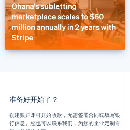
卢森堡
Ohana’s subletting
Français
Deutsch
English
罗马尼亚
marketplace scales to $60
English
million annually in 2 years with
马尔他
English
Stripe
马来西亚
English
简体中文
美国
English
Español
简体中文
墨西哥
Español
English
挪威
English
葡萄牙
Português
English
准备好开始了？
日本
日本語
English
瑞典
创建账户即可开始收款，无需签署合同或填写银
Svenska
English
瑞士
行信息。您也可以联系我们，为您的企业定制专
Deutsch
Français
Italiano
English