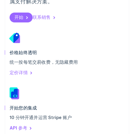
属支付解决方案。
塞浦路斯
English
斯洛伐克
开始
联系销售
English
斯洛文尼亚
English
Italiano
泰国
ไทย
English
希腊
价格始终透明
English
统一按每笔交易收费，无隐藏费用
西班牙
Español
English
定价详情
新加坡
English
简体中文
新西兰
English
匈牙利
English
开始您的集成
意大利
10 分钟开通并运营 Stripe 账户
Italiano
English
印度
API 参考
English