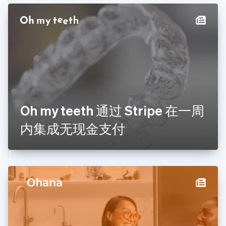
丹麦
English
德国
Deutsch
English
法国
Français
English
芬兰
English
Svenska
荷兰
Nederlands
English
Oh my teeth 通过 Stripe 在一周
加拿大
English
Français
内集成无现金支付
捷克
English
克罗地亚
English
Italiano
拉脱维亚
English
立陶宛
English
列支敦士登
Deutsch
English