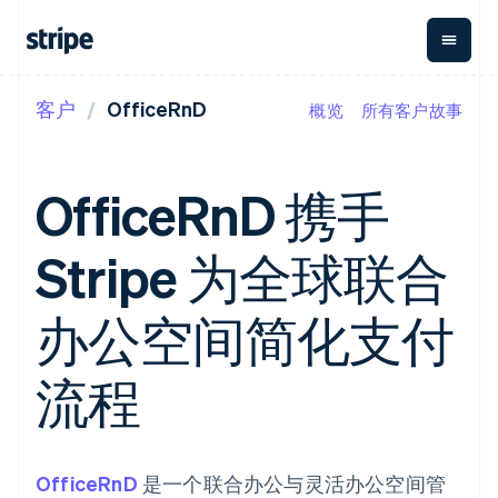
客户
OfficeRnD
概览
所有客户故事
按企业阶段
文档
学习
支付
营收
资金管
平台
理
易市
大型企业
Stripe 文档
博客
Payments
Billing
初创企业
API 参考文档
客户案例
OfficeRnD 携手
在线支付
经常性收入
Global
Conn
库与 SDK
指南
Payment links
Metronome
Payouts
Stripe Apps
按用量计费
平台
Stripe 为全球联合
无代码支付
Subscriptions
向第三
按应用场景
Checkout
方打款
支持
预构建支付界
订阅管理
Crypto
指南
智能体商务
办公空间简化支付
面
Invoicing
钱包、
加密货币
获取支持
一次性或定期
Elements
稳定币
电子商务
接受线上付款
托管支持方案
灵活的 UI 组件
账单
发行和
嵌入式金融
实施预置结账流程
专业服务
流程
Payment
Tax
发卡基
财务自动化
构建平台或交易市场
methods
销售税和增值
础设施
全球化企业
管理订阅
接入 125+ 种支
税自动化
应用内支付
提供按用量计费
付方式
Revenue
交易市场
发行稳定币支持的支付卡
Terminal
Recognition
公司
资金管理
通过智能体配置和管理服
OfficeRnD
线下支付
是一个联合办公与灵活办公空间管
会计自动化
平台
务