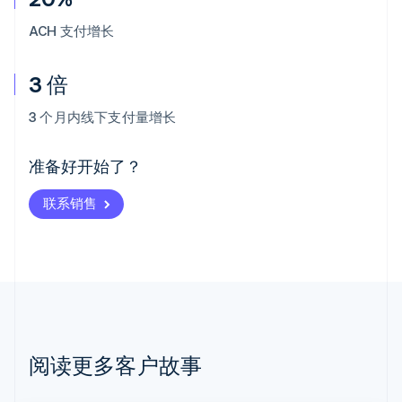
ACH 支付增长
3 倍
阿联酋
English
3 个月内线下支付量增长
爱尔兰
English
爱沙尼亚
准备好开始了？
English
奥地利
联系销售
Deutsch
English
澳大利亚
English
巴西
Português
English
保加利亚
English
比利时
Nederlands
Français
Deutsch
English
阅读更多客户故事
波兰
English