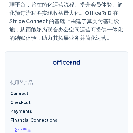
Authorization
Stripe Sigma
产品路线图
理平台，旨在简化运营流程、提升会员体验、简
SaaS
Boost
自定义报告
Sessions 年度大会
支付成功率优
化预订流程并实现收益最大化。OfficeRnD 在
Data Pipeline
招聘
化
数据同步
资讯中心
Stripe Connect 的基础上构建了其支付基础设
Link
资源
Stripe Press
加速结账
施，从而能够为联合办公空间运营商提供一体化
按行业
应用集成
的结账体验，助力其拓展业务并简化运营。
AI 企业
代码示例
创作者经济
开发者博客
联系
游戏
API 状态
更多
酒店、旅游与休闲
联系销售
Product roadmap
保险
成为合作伙伴
了解未来规划
媒体与娱乐
非营利组织
Radar
专业服务
欺诈防范
使用的产品
公共部门
Atlas
零售
Connect
初创企业注册
Checkout
Climate
碳移除
生态系统
Payments
Financial Connections
合作伙伴
Stripe App Marketplace
+ 2 个产品