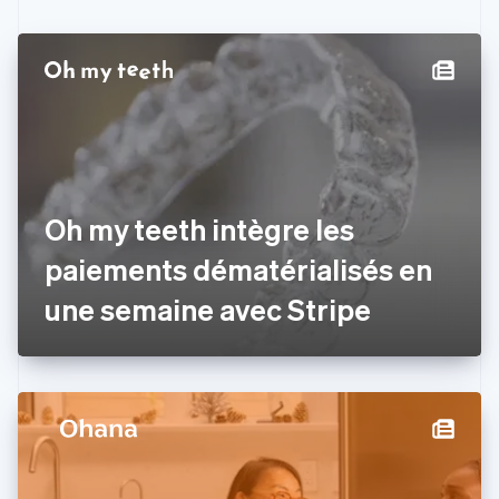
Canada
English
Français
Chine continentale
简体中文
English
Chypre
English
Croatie
English
Italiano
Danemark
Oh my teeth intègre les
English
Émirats arabes unis
paiements dématérialisés en
English
Espagne
une semaine avec Stripe
Español
English
Estonie
English
États-Unis
English
Español
简体中文
Finlande
English
Svenska
France
Français
English