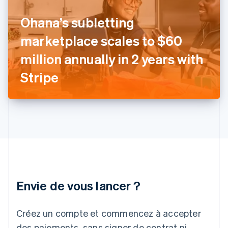
Gibraltar
Ohana’s subletting
English
Grèce
marketplace scales to $60
English
Hongrie
million annually in 2 years with
English
Inde
Stripe
English
Irlande
English
Italie
Italiano
English
Japon
日本語
English
Lettonie
English
Liechtenstein
Envie de vous lancer ?
Deutsch
English
Lituanie
English
Créez un compte et commencez à accepter
Luxembourg
des paiements, sans signer de contrat ni
Français
Deutsch
English