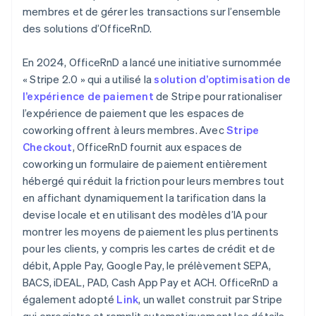
membres et de gérer les transactions sur l’ensemble
des solutions d’OfficeRnD.
En 2024, OfficeRnD a lancé une initiative surnommée
« Stripe 2.0 » qui a utilisé la
solution d’optimisation de
l’expérience de paiement
de Stripe pour rationaliser
l’expérience de paiement que les espaces de
coworking offrent à leurs membres. Avec
Stripe
Checkout
, OfficeRnD fournit aux espaces de
coworking un formulaire de paiement entièrement
hébergé qui réduit la friction pour leurs membres tout
en affichant dynamiquement la tarification dans la
devise locale et en utilisant des modèles d’IA pour
montrer les moyens de paiement les plus pertinents
pour les clients, y compris les cartes de crédit et de
débit, Apple Pay, Google Pay, le prélèvement SEPA,
BACS, iDEAL, PAD, Cash App Pay et ACH. OfficeRnD a
également adopté
Link
, un wallet construit par Stripe
qui enregistre et remplit automatiquement les détails