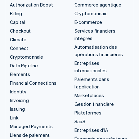
Authorization Boost
Commerce agentique
Billing
Cryptomonnaie
Capital
E-commerce
Checkout
Services financiers
intégrés
Climate
Automatisation des
Connect
opérations financières
Cryptomonnaie
Entreprises
Data Pipeline
internationales
Elements
Paiements dans
Financial Connections
l’application
Identity
Marketplaces
Invoicing
Gestion financière
Issuing
Plateformes
Link
SaaS
Managed Payments
Entreprises d'IA
Liens de paiement
Économie des créateurs