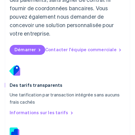
Malaisie
fournir de coordonnées bancaires. Vous
English
简体中文
pouvez également nous demander de
Malte
concevoir une solution personnalisée pour
English
Mexique
votre entreprise.
Español
English
Norvège
English
Démarrer
Contacter l'équipe commerciale
Nouvelle-Zélande
English
Pays-Bas
Nederlands
English
Pologne
English
Des tarifs transparents
Portugal
Une tarification par transaction intégrée sans aucuns
Português
English
frais cachés
R.A.S. de Hong Kong, Chine
English
简体中文
Informations sur les tarifs
République tchèque
English
Roumanie
English