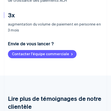
de croissance des paiements ACH
3x
augmentation du volume de paiement en personne en
3 mois
Envie de vous lancer ?
Contacter l'équipe commerciale
Allemagne
Deutsch
English
Australie
English
Autriche
Deutsch
English
Belgique
Nederlands
Français
Deutsch
English
Brésil
Lire plus de témoignages de notre
Português
English
clientèle
Bulgarie
English