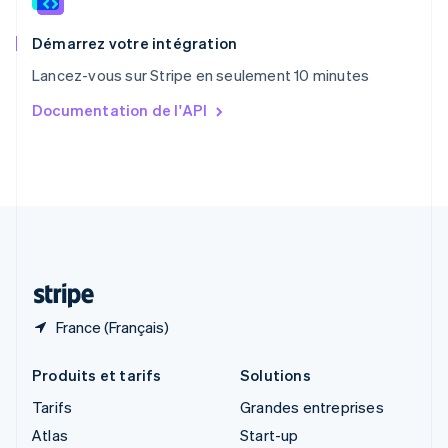
Royaume-Uni
English
Démarrez votre intégration
Singapour
Lancez-vous sur Stripe en seulement 10 minutes
English
简体中文
Slovaquie
Documentation de l'API
English
Slovénie
English
Italiano
Suède
Svenska
English
Suisse
Deutsch
Français
Italiano
English
Thaïlande
ไทย
English
France (Français)
Produits et tarifs
Solutions
Tarifs
Grandes entreprises
Atlas
Start-up