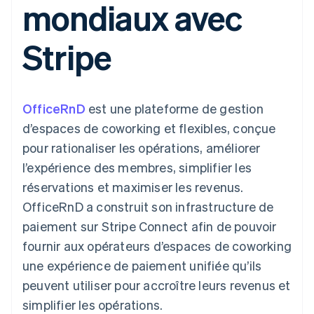
mondiaux avec
UI flexibles
Recognition
cryptomonnaie
l’application
Gérer des
Moyens de
Comptabilité
Entreprise
intégrables
Marketplaces
abonnements
paiement
automatisée
Gestion financière
Proposer une
Stripe
Accès à plus
Stripe Sigma
Feuille de route
Plateformes
facturation à l'usage
de 125
Rapports
produits
SaaS
Émettre des cartes
Terminal
personnalisés
Sessions : conférence
bancaires adossées à
Paiements en
Data Pipeline
annuelle
des stablecoins
personne
Synchronisation
Carrières
Fournir et gérer des
OfficeRnD
est une plateforme de gestion
Authorization
des données
Communiqués de
services avec des
Par secteur
Boost
presse
agents
d’espaces de coworking et flexibles, conçue
Acceptation
Stripe Press
pour rationaliser les opérations, améliorer
optimisée
Entreprises d'IA
Link
Économie des
l’expérience des membres, simplifier les
Paiements
créateurs
Ressources
Jeux
réservations et maximiser les revenus.
accélérés
Contact
Hôtellerie, voyages et
Financial
OfficeRnD a construit son infrastructure de
loisirs
Intégrations
Connections
Contacter notre équipe
Assurance
d'applications
Comptes
paiement sur Stripe Connect afin de pouvoir
Médias et
Exemples de code
financiers
Devenir partenaire
fournir aux opérateurs d’espaces de coworking
divertissements
Blog des développeurs
associés
Organisations à but
une expérience de paiement unifiée qu’ils
non lucratif
État de l'API
peuvent utiliser pour accroître leurs revenus et
Services aux
Plus
entreprises
simplifier les opérations.
Product roadmap
Secteur public