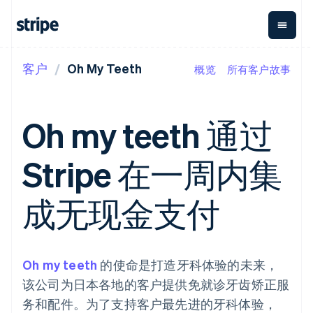
客户
Oh My Teeth
概览
所有客户故事
按企业阶段
文档
学习
支付
营收
资金管
平台
理
易市
大型企业
Stripe 文档
博客
Payments
Billing
初创企业
API 参考文档
客户案例
Oh my teeth 通过
在线支付
经常性收入
Global
Conn
库与 SDK
指南
Payment links
Metronome
Payouts
Stripe Apps
按用量计费
平台
Stripe 在一周内集
无代码支付
Subscriptions
向第三
按应用场景
Checkout
方打款
支持
预构建支付界
订阅管理
Crypto
指南
智能体商务
成无现金支付
面
Invoicing
钱包、
加密货币
获取支持
一次性或定期
Elements
稳定币
电子商务
接受线上付款
托管支持方案
灵活的 UI 组件
账单
发行和
嵌入式金融
实施预置结账流程
专业服务
Payment
Tax
发卡基
财务自动化
构建平台或交易市场
methods
销售税和增值
础设施
全球化企业
管理订阅
Oh my teeth
接入 125+ 种支
的使命是打造牙科体验的未来，
税自动化
应用内支付
提供按用量计费
付方式
Revenue
该公司为日本各地的客户提供免就诊牙齿矫正服
交易市场
发行稳定币支持的支付卡
Terminal
Recognition
公司
资金管理
通过智能体配置和管理服
务和配件。为了支持客户最先进的牙科体验，
线下支付
会计自动化
平台
务