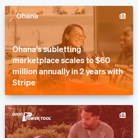
丹麦
English
德国
Deutsch
English
法国
Français
English
芬兰
Ohana’s subletting
English
Svenska
marketplace scales to $60
荷兰
Nederlands
English
million annually in 2 years with
加拿大
English
Français
Stripe
捷克
English
克罗地亚
English
Italiano
拉脱维亚
English
立陶宛
English
列支敦士登
Deutsch
English