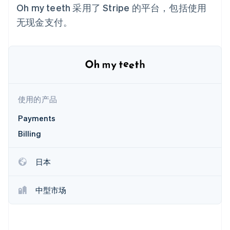
Authorization
Stripe Sigma
产品路线图
Oh my teeth 采用了 Stripe 的平台，包括使用
SaaS
Boost
自定义报告
Sessions 年度大会
支付成功率优
无现金支付。
Data Pipeline
招聘
化
数据同步
资讯中心
Link
资源
Stripe Press
加速结账
按行业
应用集成
AI 企业
代码示例
创作者经济
开发者博客
联系
游戏
API 状态
更多
酒店、旅游与休闲
使用的产品
联系销售
Product roadmap
保险
成为合作伙伴
了解未来规划
媒体与娱乐
Payments
非营利组织
Radar
Billing
专业服务
欺诈防范
公共部门
Atlas
零售
日本
初创企业注册
Climate
碳移除
中型市场
生态系统
合作伙伴
Stripe App Marketplace