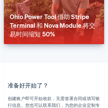
卢森堡
Français
Deutsch
English
罗马尼亚
Ohio Power Tool 借助 Stripe
English
Terminal 和 Nova Module 将交
马尔他
English
易时间缩短 50%
马来西亚
English
简体中文
美国
English
Español
简体中文
墨西哥
Español
English
挪威
English
葡萄牙
Português
English
准备好开始了？
日本
日本語
English
瑞典
创建账户即可开始收款，无需签署合同或填写银
Svenska
English
瑞士
行信息。您也可以联系我们，为您的企业定制专
Deutsch
Français
Italiano
English