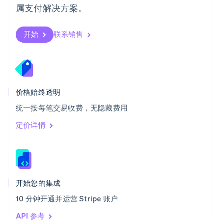
属支付解决方案。
塞浦路斯
English
斯洛伐克
开始
联系销售
English
斯洛文尼亚
English
Italiano
泰国
ไทย
English
希腊
价格始终透明
English
统一按每笔交易收费，无隐藏费用
西班牙
Español
English
定价详情
新加坡
English
简体中文
新西兰
English
匈牙利
English
开始您的集成
意大利
10 分钟开通并运营 Stripe 账户
Italiano
English
印度
API 参考
English