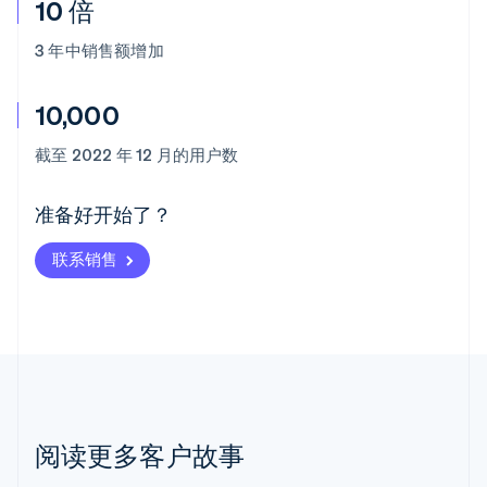
10 倍
3 年中销售额增加
10,000
阿联酋
English
截至 2022 年 12 月的用户数
爱尔兰
English
爱沙尼亚
准备好开始了？
English
奥地利
联系销售
Deutsch
English
澳大利亚
English
巴西
Português
English
保加利亚
English
比利时
Nederlands
Français
Deutsch
English
阅读更多客户故事
波兰
English