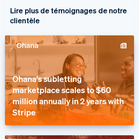
Nederlands
Français
Deutsch
English
Brésil
Lire plus de témoignages de notre
Português
English
clientèle
Bulgarie
English
Canada
English
Français
Chine continentale
简体中文
English
Chypre
English
Croatie
English
Italiano
Ohana’s subletting
Danemark
marketplace scales to $60
English
Émirats arabes unis
million annually in 2 years with
English
Espagne
Stripe
Español
English
Estonie
English
États-Unis