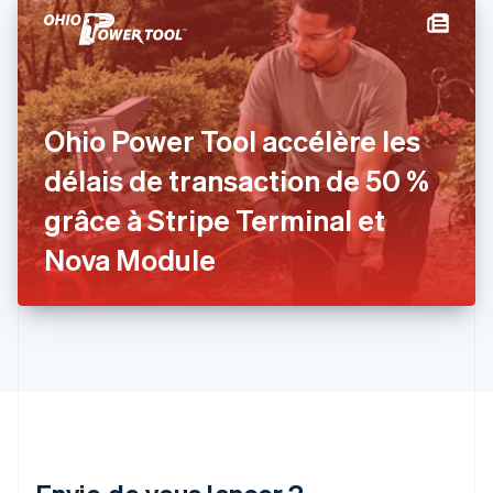
English
Español
简体中文
Finlande
English
Svenska
France
Français
English
Gibraltar
Ohio Power Tool accélère les
English
Grèce
délais de transaction de 50 %
English
Hongrie
grâce à Stripe Terminal et
English
Inde
Nova Module
English
Irlande
English
Italie
Italiano
English
Japon
日本語
English
Lettonie
English
Liechtenstein