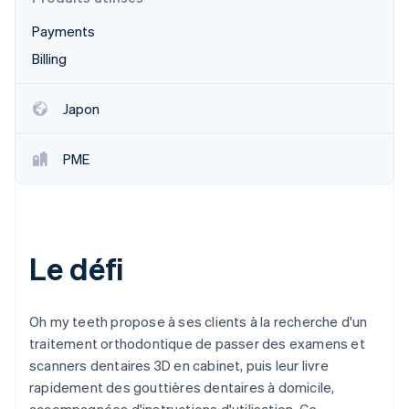
Découvrez les prochaines évolutions
Commerce en ligne
Payments
Radar
Prévention de la fraude
Billing
Écosystème
Atlas
Constitution de start-up
Japon
Partenaires
Climate
Stripe App Marketplace
Élimination du carbone
PME
Identity
Vérification de l'identité
Le défi
Stripe Sessions 2026
Découvrez comment Stripe construit l’infrastructure écono
Oh my teeth propose à ses clients à la recherche d'un
Regarder la vidéo
traitement orthodontique de passer des examens et
scanners dentaires 3D en cabinet, puis leur livre
rapidement des gouttières dentaires à domicile,
accompagnées d'instructions d'utilisation. Ce