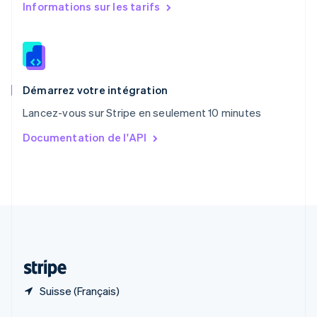
English
简体中文
Informations sur les tarifs
République tchèque
English
Roumanie
English
Royaume-Uni
English
Démarrez votre intégration
Singapour
Lancez-vous sur Stripe en seulement 10 minutes
English
简体中文
Slovaquie
Documentation de l'API
English
Slovénie
English
Italiano
Suède
Svenska
English
Suisse
Deutsch
Français
Italiano
English
Thaïlande
ไทย
English
Suisse (Français)