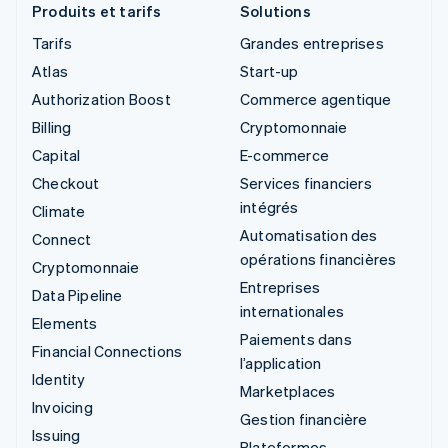
Produits et tarifs
Solutions
Tarifs
Grandes entreprises
Atlas
Start-up
Authorization Boost
Commerce agentique
Billing
Cryptomonnaie
Capital
E-commerce
Checkout
Services financiers
intégrés
Climate
Automatisation des
Connect
opérations financières
Cryptomonnaie
Entreprises
Data Pipeline
internationales
Elements
Paiements dans
Financial Connections
l’application
Identity
Marketplaces
Invoicing
Gestion financière
Issuing
Plateformes