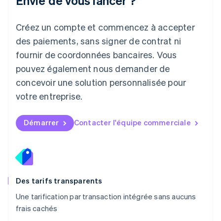
Envie de vous lancer ?
Deutsch
English
Lituanie
English
Créez un compte et commencez à accepter
Luxembourg
des paiements, sans signer de contrat ni
Français
Deutsch
English
Malaisie
fournir de coordonnées bancaires. Vous
English
简体中文
pouvez également nous demander de
Malte
concevoir une solution personnalisée pour
English
Mexique
votre entreprise.
Español
English
Norvège
English
Démarrer
Contacter l'équipe commerciale
Nouvelle-Zélande
English
Pays-Bas
Nederlands
English
Pologne
English
Des tarifs transparents
Portugal
Une tarification par transaction intégrée sans aucuns
Português
English
frais cachés
R.A.S. de Hong Kong, Chine