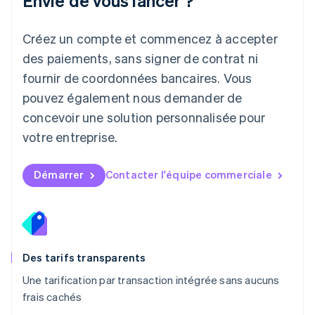
Envie de vous lancer ?
Deutsch
English
Lituanie
English
Créez un compte et commencez à accepter
Luxembourg
des paiements, sans signer de contrat ni
Français
Deutsch
English
Malaisie
fournir de coordonnées bancaires. Vous
English
简体中文
pouvez également nous demander de
Malte
concevoir une solution personnalisée pour
English
Mexique
votre entreprise.
Español
English
Norvège
English
Démarrer
Contacter l'équipe commerciale
Nouvelle-Zélande
English
Pays-Bas
Nederlands
English
Pologne
English
Des tarifs transparents
Portugal
Une tarification par transaction intégrée sans aucuns
Português
English
frais cachés
R.A.S. de Hong Kong, Chine