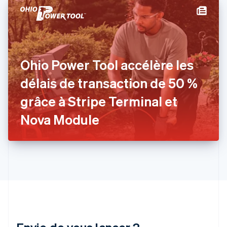
English
Español
简体中文
Finlande
English
Svenska
France
Français
English
Gibraltar
Ohio Power Tool accélère les
English
Grèce
délais de transaction de 50 %
English
Hongrie
grâce à Stripe Terminal et
English
Inde
Nova Module
English
Irlande
English
Italie
Italiano
English
Japon
日本語
English
Lettonie
English
Liechtenstein