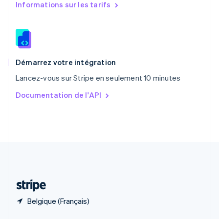
English
简体中文
Informations sur les tarifs
République tchèque
English
Roumanie
English
Royaume-Uni
English
Démarrez votre intégration
Singapour
Lancez-vous sur Stripe en seulement 10 minutes
English
简体中文
Slovaquie
Documentation de l'API
English
Slovénie
English
Italiano
Suède
Svenska
English
Suisse
Deutsch
Français
Italiano
English
Thaïlande
ไทย
English
Belgique (Français)