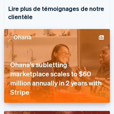
Nederlands
Français
Deutsch
English
Brésil
Lire plus de témoignages de notre
Português
English
clientèle
Bulgarie
English
Canada
English
Français
Chine continentale
简体中文
English
Chypre
English
Croatie
English
Italiano
Ohana’s subletting
Danemark
marketplace scales to $60
English
Émirats arabes unis
million annually in 2 years with
English
Espagne
Stripe
Español
English
Estonie
English
États-Unis