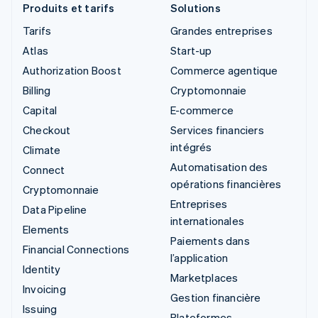
Produits et tarifs
Solutions
Tarifs
Grandes entreprises
Atlas
Start-up
Authorization Boost
Commerce agentique
Billing
Cryptomonnaie
Capital
E-commerce
Checkout
Services financiers
intégrés
Climate
Automatisation des
Connect
opérations financières
Cryptomonnaie
Entreprises
Data Pipeline
internationales
Elements
Paiements dans
Financial Connections
l’application
Identity
Marketplaces
Invoicing
Gestion financière
Issuing
Plateformes