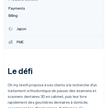
Découvrez les prochaines évolutions
Commerce en ligne
Payments
Radar
Prévention de la fraude
Billing
Écosystème
Atlas
Constitution de start-up
Japon
Partenaires
Climate
Stripe App Marketplace
Élimination du carbone
PME
Identity
Vérification de l'identité
Le défi
Stripe Sessions 2026
Découvrez comment Stripe construit l’infrastructure écono
Oh my teeth propose à ses clients à la recherche d'un
Regarder la vidéo
traitement orthodontique de passer des examens et
scanners dentaires 3D en cabinet, puis leur livre
rapidement des gouttières dentaires à domicile,
accompagnées d'instructions d'utilisation. Ce