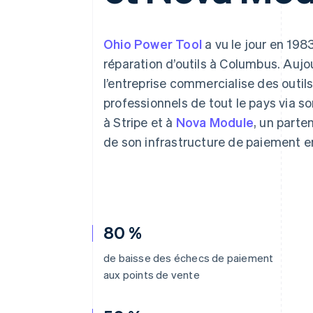
Authorization Boost
Acceptation optimisée
Link
Paiements accélérés
Ohio Power Tool
a vu le jour en 1983
Financial Connections
réparation d’outils à Columbus. Aujo
Comptes financiers associés
l’entreprise commercialise des outil
professionnels de tout le pays via so
à Stripe et à
Nova Module
, un parte
de son infrastructure de paiement e
80 %
de baisse des échecs de paiement
aux points de vente