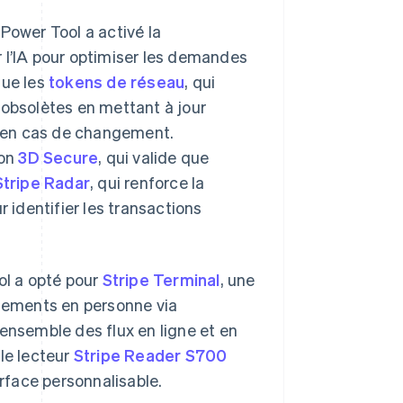
Power Tool a activé la
ur l’IA pour optimiser les demandes
que les
tokens de réseau
, qui
 obsolètes en mettant à jour
 en cas de changement.
ion
3D Secure
, qui valide que
Stripe Radar
, qui renforce la
ur identifier les transactions
ol a opté pour
Stripe Terminal
, une
aiements en personne via
ensemble des flux en ligne et en
le lecteur
Stripe Reader S700
erface personnalisable.