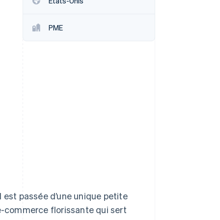
États-Unis
PME
Stripe Sessions 2026
Découvrez comment
Stripe construit
l’infrastructure
économique de l’IA.
Regarder la vidéo
l est passée d’une unique petite
’e-commerce florissante qui sert