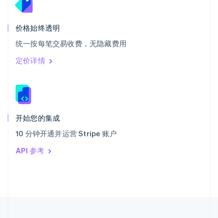
泰国
ไทย
English
希腊
价格始终透明
English
统一按每笔交易收费，无隐藏费用
西班牙
Español
English
定价详情
新加坡
English
简体中文
新西兰
English
匈牙利
English
开始您的集成
意大利
10 分钟开通并运营 Stripe 账户
Italiano
English
印度
API 参考
English
英国
English
直布罗陀
English
中国内地
简体中文
English