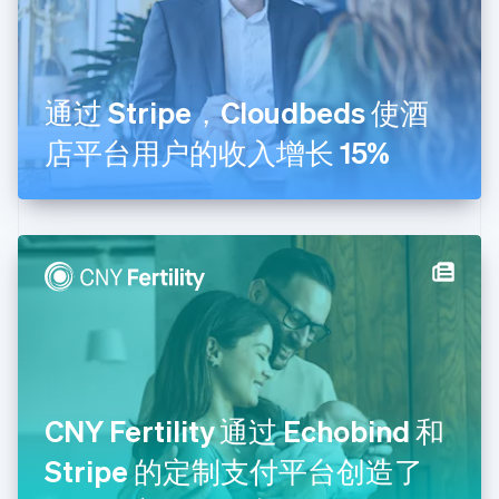
芬兰
English
Svenska
荷兰
Nederlands
English
通过 Stripe，Cloudbeds 使酒
加拿大
English
Français
店平台用户的收入增长 15%
捷克
English
克罗地亚
English
Italiano
拉脱维亚
English
立陶宛
English
列支敦士登
Deutsch
English
卢森堡
Français
Deutsch
English
罗马尼亚
CNY Fertility 通过 Echobind 和
English
Stripe 的定制支付平台创造了
马尔他
English