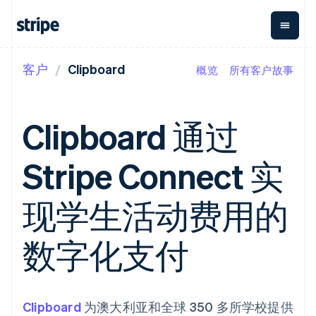
客户
Clipboard
概览
所有客户故事
按企业阶段
文档
学习
支付
营收
资金管
平台
理
易市
大型企业
Stripe 文档
博客
Payments
Billing
初创企业
API 参考文档
客户案例
Clipboard 通过
在线支付
经常性收入
Global
Conn
库与 SDK
指南
Payment links
Metronome
Payouts
Stripe Apps
按用量计费
平台
Stripe Connect 实
无代码支付
Subscriptions
向第三
按应用场景
Checkout
方打款
支持
预构建支付界
订阅管理
Crypto
指南
智能体商务
现学生活动费用的
面
Invoicing
钱包、
加密货币
获取支持
一次性或定期
Elements
稳定币
电子商务
接受线上付款
托管支持方案
灵活的 UI 组件
账单
发行和
嵌入式金融
实施预置结账流程
专业服务
数字化支付
Payment
Tax
发卡基
财务自动化
构建平台或交易市场
methods
销售税和增值
础设施
全球化企业
管理订阅
接入 125+ 种支
税自动化
应用内支付
提供按用量计费
付方式
Revenue
交易市场
发行稳定币支持的支付卡
Terminal
Recognition
公司
资金管理
通过智能体配置和管理服
Clipboard
线下支付
为澳大利亚和全球 350 多所学校提供
会计自动化
平台
务