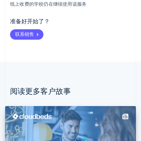
线上收费的学校仍在继续使用该服务
爱尔兰
English
爱沙尼亚
准备好开始了？
English
奥地利
联系销售
Deutsch
English
澳大利亚
English
巴西
Português
English
保加利亚
English
比利时
Nederlands
Français
Deutsch
English
阅读更多客户故事
波兰
English
丹麦
English
德国
Deutsch
English
法国
Français
English