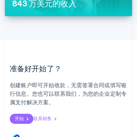
843 万美元的收入
马来西亚
English
简体中文
美国
English
Español
简体中文
墨西哥
Español
English
挪威
English
葡萄牙
Português
English
准备好开始了？
日本
日本語
English
瑞典
创建账户即可开始收款，无需签署合同或填写银
Svenska
English
瑞士
行信息。您也可以联系我们，为您的企业定制专
Deutsch
Français
Italiano
English
属支付解决方案。
塞浦路斯
English
斯洛伐克
开始
联系销售
English
斯洛文尼亚
English
Italiano