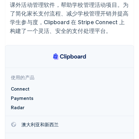
Authorization
Stripe Sigma
产品路线图
课外活动管理软件，帮助学校管理活动项目。为
SaaS
Boost
自定义报告
Sessions 年度大会
支付成功率优
了简化家长支付流程、减少学校管理开销并提高
Data Pipeline
招聘
化
数据同步
资讯中心
学生参与度，Clipboard 在 Stripe Connect 上
Link
资源
Stripe Press
加速结账
构建了一个灵活、安全的支付处理平台。
按行业
应用集成
AI 企业
代码示例
创作者经济
开发者博客
联系
游戏
API 状态
更多
酒店、旅游与休闲
联系销售
Product roadmap
保险
成为合作伙伴
了解未来规划
媒体与娱乐
非营利组织
使用的产品
Radar
专业服务
欺诈防范
公共部门
Connect
Atlas
零售
Payments
初创企业注册
Radar
Climate
碳移除
生态系统
澳大利亚和新西兰
合作伙伴
Stripe App Marketplace