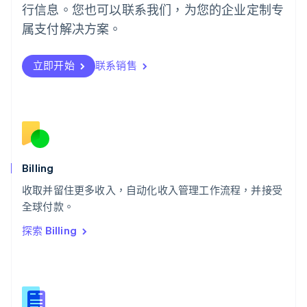
行信息。您也可以联系我们，为您的企业定制专
日本
日本語
English
属支付解决方案。
瑞典
Svenska
English
瑞士
立即开始
联系销售
Deutsch
Français
Italiano
English
塞浦路斯
English
斯洛伐克
English
斯洛文尼亚
English
Italiano
Billing
泰国
ไทย
English
收取并留住更多收入，自动化收入管理工作流程，并接受
希腊
全球付款。
English
探索 Billing
西班牙
Español
English
新加坡
English
简体中文
新西兰
English