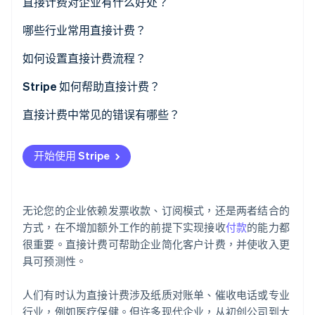
直接计费对企业有什么好处？
可预测的开票周期
哪些行业常用直接计费？
Stripe Sessions 2026
了解 Stripe 如何为 AI 构建经济基础设施。
更准确的记录
专业服务
如何设置直接计费流程？
立即观看
为您的客户提供灵活性
医疗保健提供者
定义计费政策和付款条件
Stripe 如何帮助直接计费？
更牢固的客户关系
租赁或物业管理公司
收集客户信息
可定制的开票
直接计费中常见的错误有哪些？
可扩展性
批发和分销
选择您的计费平台或工具
灵活的支付方式
使用含糊不清或不一致的付款条件
开始使用 Stripe
律师事务所或会计师事务所
创建标准化发票模板
自动提醒和催款流程
不跟进逾期发票
按一致的时间表发送发票
与其他系统集成
未能保留足够的记录
无论您的企业依赖发票收款、订阅模式，还是两者结合的
监控付款和对账
安全性与合规性
未能确认客户详细信息
方式，在不增加额外工作的前提下实现接收
付款
的能力都
很重要。直接计费可帮助企业简化客户计费，并使收入更
快速解决争议或错误
订阅友好型功能
发送难以阅读的发票
具可预测性。
保留良好的记录
过度依赖手动流程
人们有时认为直接计费涉及纸质对账单、催收电话或专业
忽视当地法规
行业，例如医疗保健。但许多现代企业，从初创公司到大