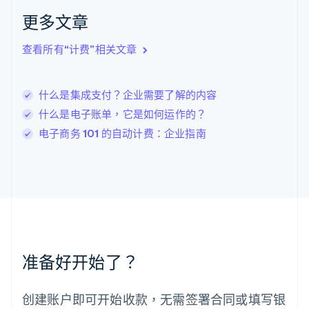
拉脱维亚
更多文章
English
立陶宛
查看所有“计费”相关文章
English
列支敦士登
Deutsch
English
卢森堡
什么是集成支付？企业需要了解的内容
Français
Deutsch
English
什么是电子账单，它是如何运作的？
罗马尼亚
电子商务 101 的自动计费：企业指南
English
马尔他
English
马来西亚
English
简体中文
美国
English
Español
简体中文
墨西哥
Español
English
准备好开始了？
挪威
English
葡萄牙
创建账户即可开始收款，无需签署合同或填写银
Português
English