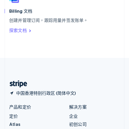
匈牙利
English
Billing 文档
意大利
创建并管理订阅，跟踪用量并签发账单。
Italiano
English
印度
探索文档
English
英国
English
直布罗陀
English
中国内地
简体中文
English
中国香港特别行政区
English
简体中文
中国香港特别行政区 (简体中文)
产品和定价
解决方案
定价
企业
Atlas
初创公司