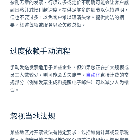
杂乱无章的发票、行项过多或定价不明确可能会让客户感
到困惑并减慢付款速度。提供足够多的细节以保持透明，
但也不要过多，以免客户难以理清头绪。提供简洁的摘
要，概述每项或服务以及欠款总额。
过度依赖手动流程
手动发送发票适用于某些企业，但如果您正在扩大规模或
阿联酋
员工人数较少，则可能会丢失账单。
自动化
直接计费的常
English
爱尔兰
规部分（例如发票生成和提醒电子邮件）可以减少人为错
English
误。
爱沙尼亚
English
奥地利
Deutsch
English
忽视当地法规
澳大利亚
English
巴西
某些地区对开票做法有特定要求，包括如何计算或显示税
Português
English
款。不遵守当地法规可能招致处罚或法律纠纷。如果您要