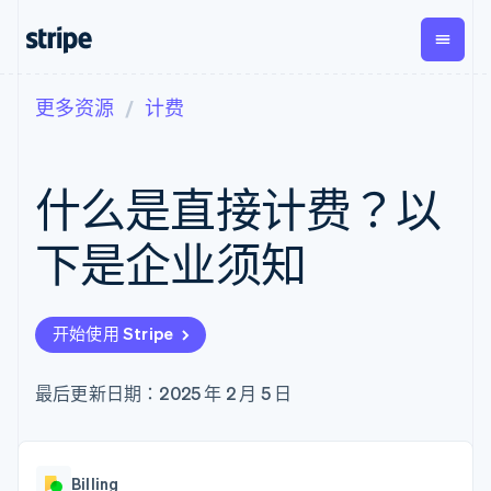
更多资源
计费
按企业阶段
文档
学习
支付
营收
资金管
平台
理
易市
大型企业
Stripe 文档
博客
Payments
Billing
初创企业
API 参考文档
客户案例
什么是直接计费？以
在线支付
经常性收入
Global
Conn
库与 SDK
指南
Managed
Metronome
Payouts
Stripe Apps
Payments
按用量计费
平台
下是企业须知
备案商家解决
Subscriptions
向第三
按应用场景
方案
方打款
支持
订阅管理
Payment links
Crypto
指南
智能体商务
Invoicing
钱包、
加密货币
获取支持
无代码支付
一次性或定期
开始使用 Stripe
稳定币
电子商务
接受线上付款
托管支持方案
Checkout
账单
发行和
嵌入式金融
实施预置结账流程
专业服务
预构建支付界
Tax
发卡基
财务自动化
构建平台或交易市场
最后更新日期：2025 年 2 月 5 日
面
销售税和增值
础设施
全球化企业
管理订阅
Elements
税自动化
应用内支付
提供按用量计费
灵活的 UI 组件
Revenue
交易市场
发行稳定币支持的支付卡
支付方式
Recognition
公司
资金管理
通过智能体配置和管理服
Access to
会计自动化
Billing
平台
务