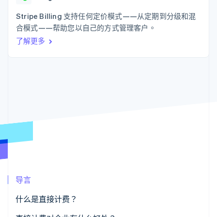
125+
Stripe Sigma
产品路线图
SaaS
自定义报告
Authorization
Sessions 年度大会
Stripe Billing 支持任何定价模式——从定期到分级和混
Boost
Data Pipeline
招聘
合模式——帮助您以自己的方式管理客户。
支付成功率优
数据同步
资讯中心
化
资源
了解更多
Stripe Press
Link
按行业
加速结账
应用集成
AI 企业
代码示例
创作者经济
开发者博客
联系
游戏
API 状态
酒店、旅游与休闲
联系销售
更多
保险
成为合作伙伴
Product roadmap
媒体与娱乐
了解未来规划
非营利组织
专业服务
Radar
公共部门
欺诈防范
零售
Atlas
初创企业注册
Climate
导言
生态系统
碳移除
什么是直接计费？
合作伙伴
Stripe App Marketplace