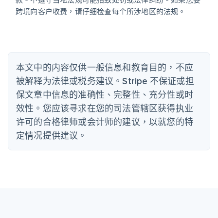
保加利亚
跨境向客户收费，请仔细检查每个所涉地区的法规。
English
比利时
Nederlands
Français
Deutsch
English
波兰
English
丹麦
本文中的内容仅供一般信息和教育目的，不应
English
被解释为法律或税务建议。Stripe 不保证或担
德国
保文章中信息的准确性、完整性、充分性或时
Deutsch
English
法国
效性。您应该寻求在您的司法管辖区获得执业
Français
English
许可的合格律师或会计师的建议，以就您的特
芬兰
定情况提供建议。
English
Svenska
荷兰
Nederlands
English
加拿大
English
Français
捷克
English
克罗地亚
English
Italiano