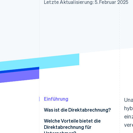
Optimierung der
Datensynchronisier
Letzte Aktualisierung: 5. Februar 2025
Autorisierungsraten
Link
Beschleunigter Bezahlvorgang
Financial Connections
Verbundene Finanzdaten
Einführung
Una
hyb
Was ist die Direktabrechnung?
ein
Welche Vorteile bietet die
ver
Direktabrechnung für