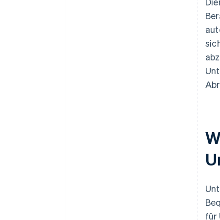
Die
Ber
aut
sic
abz
Unt
Abr
W
U
Unt
Beq
für