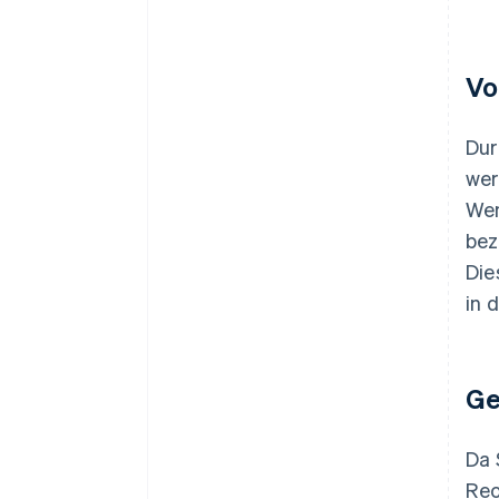
Vo
Dur
wer
Wen
bez
Die
in 
Ge
Da 
Rec