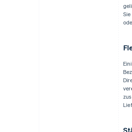
gel
Sie
ode
Fl
Ein
Bez
Dir
ver
zus
Lie
St