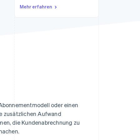
Mehr erfahren
Stripe-Sessions 2026
Erfahren Sie, wie Stripe
Lösungen für die
Wirtschaftsinfrastruktur
für KI aufbaut.
Jetzt ansehen
 Abonnementmodell oder einen
 zusätzlichen Aufwand
ehmen, die Kundenabrechnung zu
machen.