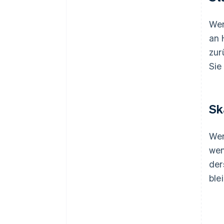
Wen
an 
zur
Sie
Sk
Wen
wen
der
ble