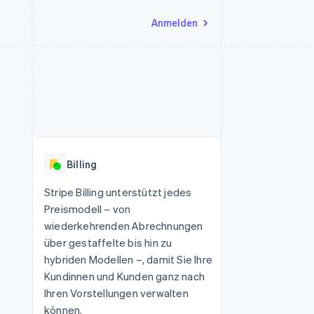
Anmelden
Ressourcen
Ecosystem
Kontakt
nd Marktplätze
Mehr
App-Integrationen
Partner
Sales-Team kontaktieren
Product roadmap
Code-Beispiele
Stripe App-Marktplatz
Partner werden
Ausblick
 Plattformen
Entwickler-Blog
eit
API-Status
Radar
Betrugsprävention
Billing
Atlas
onen
Start-up-Gründung
Stripe Billing unterstützt jedes
Preismodell – von
Climate
CO₂-Entnahme
wiederkehrenden Abrechnungen
über gestaffelte bis hin zu
Identity
Online-Identitätsprüfung
hybriden Modellen –, damit Sie Ihre
Kundinnen und Kunden ganz nach
Ihren Vorstellungen verwalten
können.