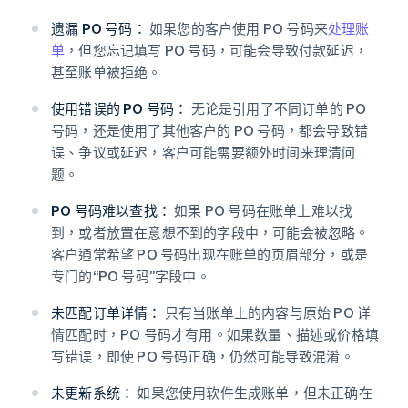
遗漏 PO 号码：
如果您的客户使用 PO 号码来
处理账
单
，但您忘记填写 PO 号码，可能会导致付款延迟，
甚至账单被拒绝。
使用错误的 PO 号码：
无论是引用了不同订单的 PO
号码，还是使用了其他客户的 PO 号码，都会导致错
误、争议或延迟，客户可能需要额外时间来理清问
题。
PO 号码难以查找：
如果 PO 号码在账单上难以找
到，或者放置在意想不到的字段中，可能会被忽略。
客户通常希望 PO 号码出现在账单的页眉部分，或是
专门的“PO 号码”字段中。
未匹配订单详情：
只有当账单上的内容与原始 PO 详
情匹配时，PO 号码才有用。如果数量、描述或价格填
写错误，即使 PO 号码正确，仍然可能导致混淆。
阿联酋
未更新系统：
如果您使用软件生成账单，但未正确在