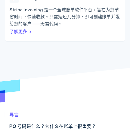
接入 125+ 种支
Stripe Sigma
产品路线图
SaaS
付方式
自定义报告
Sessions 年度大会
Stripe Invoicing 是一个全球账单软件平台，旨在为您节
Authorization
Data Pipeline
招聘
省时间，快速收款。只需短短几分钟，即可创建账单并发
Boost
数据同步
资讯中心
支付成功率优
资源
给您的客户——无需代码。
Stripe Press
化
按行业
了解更多
Link
应用集成
加速结账
AI 企业
代码示例
创作者经济
开发者博客
联系
游戏
API 状态
酒店、旅游与休闲
联系销售
保险
成为合作伙伴
更多
媒体与娱乐
Product roadmap
非营利组织
了解未来规划
专业服务
公共部门
Radar
零售
欺诈防范
Atlas
初创企业注册
生态系统
Climate
导言
碳移除
合作伙伴
Stripe App Marketplace
PO 号码是什么？为什么在账单上很重要？