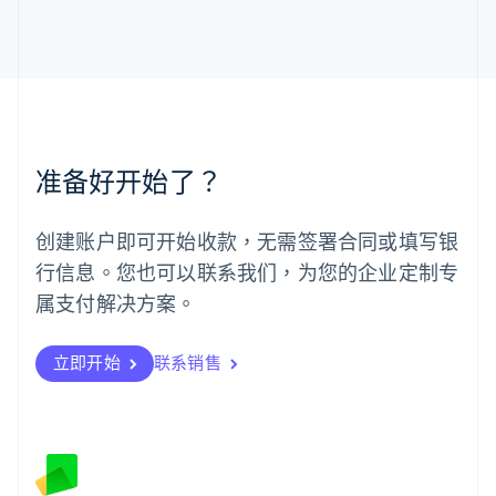
马来西亚
English
简体中文
美国
English
Español
简体中文
墨西哥
Español
English
挪威
准备好开始了？
English
葡萄牙
Português
English
创建账户即可开始收款，无需签署合同或填写银
日本
行信息。您也可以联系我们，为您的企业定制专
日本語
English
瑞典
属支付解决方案。
Svenska
English
瑞士
Deutsch
Français
Italiano
English
立即开始
联系销售
塞浦路斯
English
斯洛伐克
English
斯洛文尼亚
English
Italiano