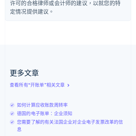
许可的合格律师或会计师的建议，以就您的特
芬兰
定情况提供建议。
English
Svenska
荷兰
Nederlands
English
加拿大
English
Français
捷克
English
克罗地亚
English
Italiano
拉脱维亚
更多文章
English
立陶宛
查看所有“开账单”相关文章
English
列支敦士登
Deutsch
English
卢森堡
如何计算应收账款周转率
Français
Deutsch
English
德国的电子账单：企业须知
罗马尼亚
您需要了解的有关法国企业对企业电子发票改革的信
English
马尔他
息
English