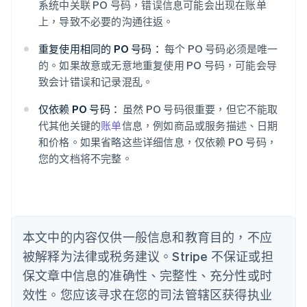
English
系统中关联 PO 号码，错误信息可能会出现在账单
爱尔兰
上，导致不必要的沟通往返。
English
爱沙尼亚
重复使用相同的 PO 号码：
每个 PO 号码必须是唯一
English
的。如果故意或无意地重复使用 PO 号码，可能会导
奥地利
致会计错误和记录混乱。
Deutsch
English
澳大利亚
仅依赖 PO 号码：
虽然 PO 号码很重要，但它不能取
English
巴西
代其他关键的
账单
信息，例如商品或服务描述、日期
Português
English
和价格。如果省略这些详细信息，仅依赖 PO 号码，
保加利亚
您的文档将不完整。
English
比利时
Nederlands
Français
Deutsch
English
波兰
English
丹麦
本文中的内容仅供一般信息和教育目的，不应
English
被解释为法律或税务建议。Stripe 不保证或担
德国
保文章中信息的准确性、完整性、充分性或时
Deutsch
English
法国
效性。您应该寻求在您的司法管辖区获得执业
Français
English