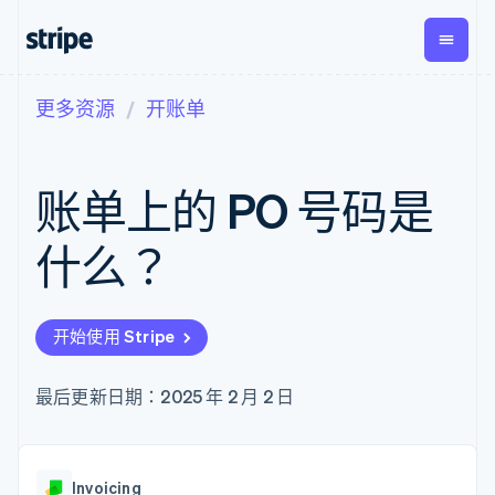
更多资源
开账单
按企业阶段
文档
学习
支付
营收
资金管
平台
理
易市
大型企业
Stripe 文档
博客
Payments
Billing
初创企业
API 参考文档
客户案例
账单上的 PO 号码是
在线支付
经常性收入
Global
Conn
库与 SDK
指南
Managed
Metronome
Payouts
Stripe Apps
Payments
按用量计费
平台
什么？
备案商家解决
Subscriptions
向第三
按应用场景
方案
方打款
支持
订阅管理
Payment links
Crypto
指南
智能体商务
Invoicing
钱包、
加密货币
获取支持
无代码支付
一次性或定期
开始使用 Stripe
稳定币
电子商务
接受线上付款
托管支持方案
Checkout
账单
发行和
嵌入式金融
实施预置结账流程
专业服务
预构建支付界
Tax
发卡基
财务自动化
构建平台或交易市场
最后更新日期：2025 年 2 月 2 日
面
销售税和增值
础设施
全球化企业
管理订阅
Elements
税自动化
应用内支付
提供按用量计费
灵活的 UI 组件
Revenue
交易市场
发行稳定币支持的支付卡
Payment
Recognition
公司
资金管理
通过智能体配置和管理服
methods
会计自动化
Invoicing
平台
务