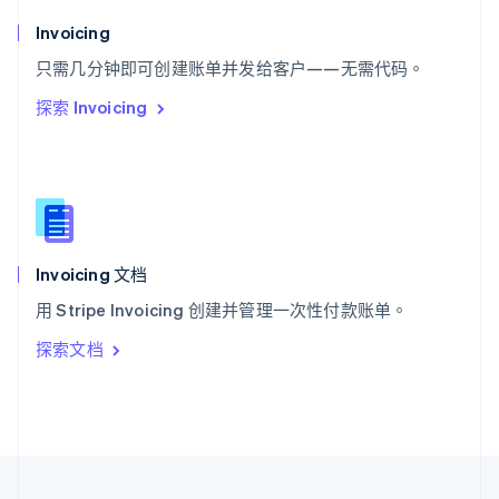
泰国
Invoicing
ไทย
English
希腊
只需几分钟即可创建账单并发给客户——无需代码。
English
探索 Invoicing
西班牙
Español
English
新加坡
English
简体中文
新西兰
English
匈牙利
English
Invoicing 文档
意大利
用 Stripe Invoicing 创建并管理一次性付款账单。
Italiano
English
印度
探索文档
English
英国
English
直布罗陀
English
中国内地
简体中文
English