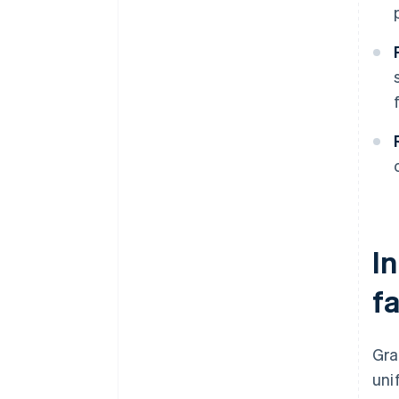
I
fa
Gra
uni