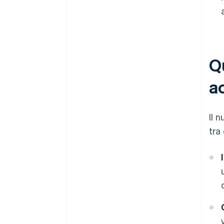
Qu
a
Il 
tra 