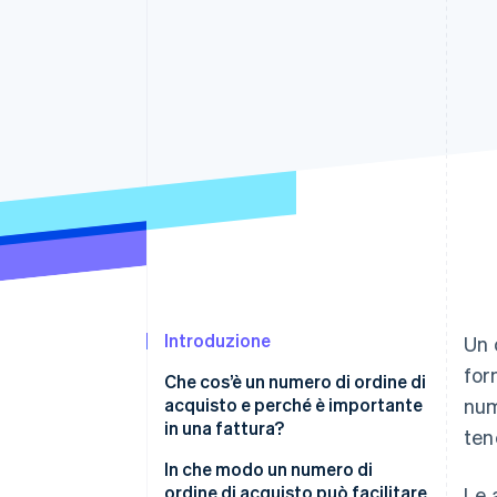
Link
Pagamento accelerato
Financial Connections
Conti finanziari collegati
Introduzione
Un 
for
Che cos’è un numero di ordine di
acquisto e perché è importante
num
in una fattura?
ten
In che modo un numero di
ordine di acquisto può facilitare
Le 