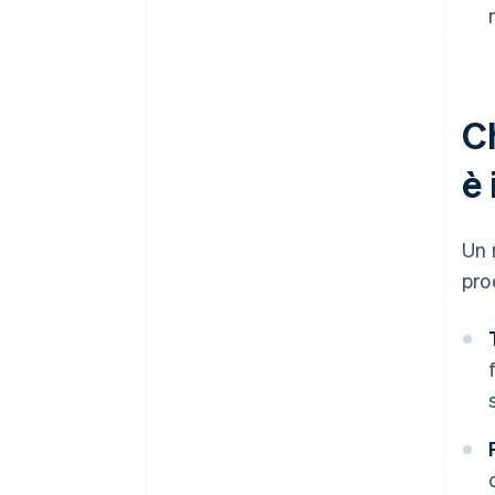
C
è
Un 
pro