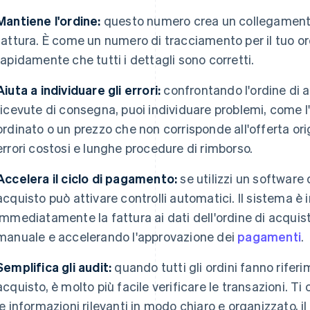
Mantiene l'ordine:
questo numero crea un collegamento t
fattura. È come un numero di tracciamento per il tuo ord
rapidamente che tutti i dettagli sono corretti.
Aiuta a individuare gli errori:
confrontando l'ordine di ac
ricevute di consegna, puoi individuare problemi, come 
ordinato o un prezzo che non corrisponde all'offerta ori
errori costosi e lunghe procedure di rimborso.
Accelera il ciclo di pagamento:
se utilizzi un software d
acquisto può attivare controlli automatici. Il sistema è 
immediatamente la fattura ai dati dell'ordine di acquist
manuale e accelerando l'approvazione dei
pagamenti
.
Semplifica gli audit:
quando tutti gli ordini fanno rifer
acquisto, è molto più facile verificare le transazioni. Ti
le informazioni rilevanti in modo chiaro e organizzato, 