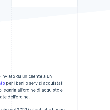
Stripe Sessions 2026
Scopri come Stripe sta
costruendo
l'infrastruttura
economica per l'IA.
Guarda ora
nviato da un cliente a un
nto
per i beni o servizi acquistati. Il
llegarla all'ordine di acquisto e
ate dell'ordine.
 che nel 2022 i clienti che hanno