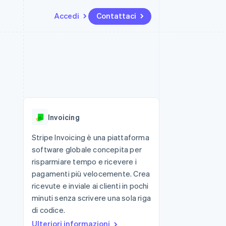
Accedi
Contattaci
Risorse
Ecosistema
Recapiti
me e marketplace
Altro
Integrazioni app
Partner
Contattaci
Product roadmap
ns
Esempi di codice
Stripe App Marketplace
Diventa nostro partner
Scopri cosa ti aspetta
 piattaforme
Blog per sviluppatori
 platforms
ibero
Stato dell'API
Radar
ari integrati
Prevenzione delle frodi
Invoicing
 fisiche
Atlas
Costituzione di start-up
Stripe Invoicing è una piattaforma
software globale concepita per
Climate
Rimozione del carbonio
risparmiare tempo e ricevere i
pagamenti più velocemente. Crea
Identity
Verifica online dell'identità
ricevute e inviale ai clienti in pochi
minuti senza scrivere una sola riga
di codice.
Ulteriori informazioni