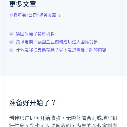
更多文章
English
立陶宛
查看所有“公司”相关文章
English
列支敦士登
Deutsch
English
卢森堡
德国的电子货币机构
Français
Deutsch
English
跨境电商：德国企业如何成功进入国际贸易
罗马尼亚
什么是移动支票存款？以下是您需要了解的内容
English
马尔他
English
马来西亚
English
简体中文
美国
English
Español
简体中文
墨西哥
Español
English
准备好开始了？
挪威
English
葡萄牙
创建账户即可开始收款，无需签署合同或填写银
Português
English
行信息。您也可以联系我们，为您的企业定制专
日本