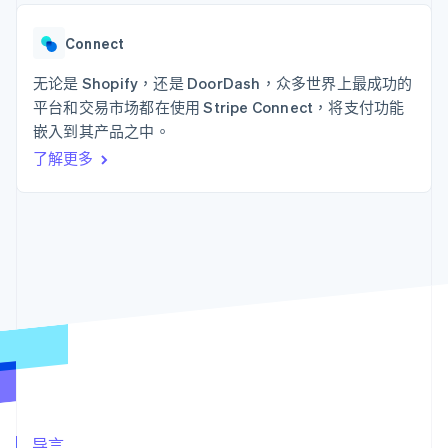
接入 125+ 种支
Stripe Sigma
产品路线图
SaaS
付方式
自定义报告
Sessions 年度大会
Authorization
Data Pipeline
Connect
招聘
Boost
数据同步
资讯中心
支付成功率优
资源
无论是 Shopify，还是 DoorDash，众多世界上最成功的
Stripe Press
化
按行业
平台和交易市场都在使用 Stripe Connect，将支付功能
Link
应用集成
嵌入到其产品之中。
加速结账
AI 企业
代码示例
创作者经济
开发者博客
联系
了解更多
游戏
API 状态
酒店、旅游与休闲
联系销售
保险
成为合作伙伴
更多
媒体与娱乐
Product roadmap
非营利组织
了解未来规划
专业服务
公共部门
Radar
零售
欺诈防范
Atlas
初创企业注册
生态系统
Climate
碳移除
合作伙伴
Stripe App Marketplace
导言