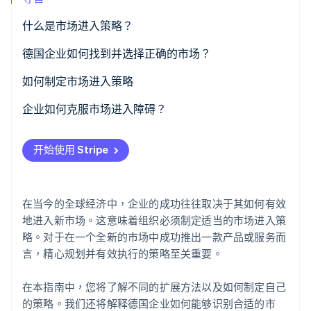
什么是市场进入策略？
Stripe Sessions 2026
德国企业如何找到并选择正确的市场？
了解 Stripe 如何为 AI 构建经济基础设施。
立即观看
如何制定市场进入策略
市场分析
企业如何克服市场进入障碍？
环境分析
逐步扩展
开始使用 Stripe
选择市场进入方式
数字解决方案
开展试点阶段
合作
在当今的全球经济中，企业的成功往往取决于其如何有效
创建推广和销售策略
地进入新市场。这意味着组织必须制定适当的市场进入策
略。对于在一个全新的市场中成功推出一款产品或服务而
监控成功并调整
言，精心规划并有效执行的策略至关重要。
在本指南中，您将了解不同的扩展方法以及如何制定自己
的策略。我们还将解释德国企业如何能够识别合适的市