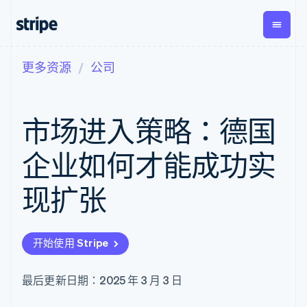
更多资源
公司
按企业阶段
文档
学习
支付
营收
资金管
平台
理
易市
大型企业
Stripe 文档
博客
Payments
Billing
初创企业
API 参考文档
客户案例
市场进入策略：德国
在线支付
经常性收入
Global
Conn
库与 SDK
指南
Managed
Metronome
Payouts
Stripe Apps
Payments
按用量计费
平台
企业如何才能成功实
备案商家解决
Subscriptions
向第三
按应用场景
方案
方打款
支持
订阅管理
Payment links
Crypto
现扩张
指南
智能体商务
Invoicing
钱包、
加密货币
获取支持
无代码支付
一次性或定期
稳定币
电子商务
接受线上付款
托管支持方案
Checkout
账单
发行和
嵌入式金融
实施预置结账流程
专业服务
预构建支付界
Tax
发卡基
开始使用 Stripe
财务自动化
构建平台或交易市场
面
销售税和增值
础设施
全球化企业
管理订阅
Elements
税自动化
应用内支付
提供按用量计费
灵活的 UI 组件
Revenue
最后更新日期：2025 年 3 月 3 日
交易市场
发行稳定币支持的支付卡
Payment
Recognition
公司
资金管理
通过智能体配置和管理服
methods
会计自动化
平台
务