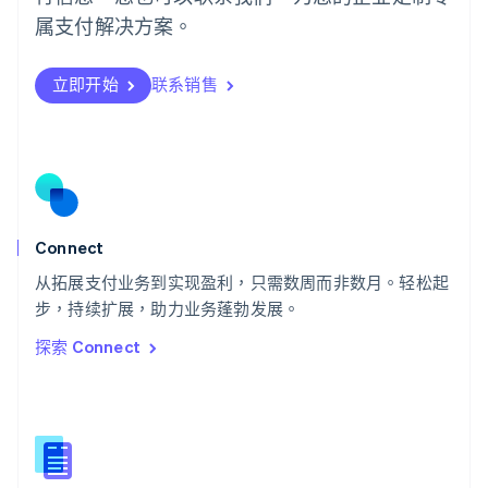
日本語
English
属支付解决方案。
瑞典
Svenska
English
瑞士
立即开始
联系销售
Deutsch
Français
Italiano
English
塞浦路斯
English
斯洛伐克
English
斯洛文尼亚
English
Italiano
Connect
泰国
ไทย
English
从拓展支付业务到实现盈利，只需数周而非数月。轻松起
希腊
步，持续扩展，助力业务蓬勃发展。
English
探索 Connect
西班牙
Español
English
新加坡
English
简体中文
新西兰
English
匈牙利