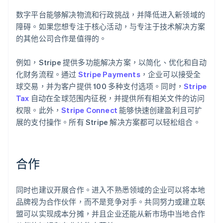
数字平台能够解决物流和行政挑战，并降低进入新领域的
障碍。如果您想专注于核心活动，与专注于技术解决方案
的其他公司合作是值得的。
例如，Stripe 提供多功能解决方案，以简化、优化和自动
化财务流程。通过
Stripe Payments
，企业可以接受全
球交易，并为客户提供 100 多种支付选项。同时，
Stripe
Tax
自动在全球范围内征税，并提供所有相关文件的访问
阿联酋
权限。此外，
Stripe Connect
能够快速创建盈利且可扩
English
爱尔兰
展的支付操作。所有 Stripe 解决方案都可以轻松组合。
English
爱沙尼亚
English
合作
奥地利
Deutsch
English
澳大利亚
同时也建议开展合作。进入不熟悉领域的企业可以将本地
English
巴西
品牌视为合作伙伴，而不是竞争对手。共同努力或建立联
Português
English
盟可以实现成本分摊，并且企业还能从新市场中当地合作
保加利亚