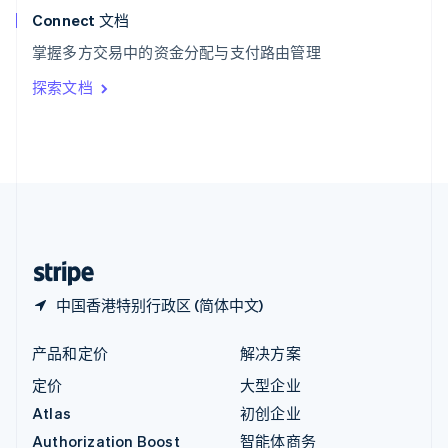
English
Connect 文档
意大利
掌握多方交易中的资金分配与支付路由管理
Italiano
English
印度
探索文档
English
英国
English
直布罗陀
English
中国内地
简体中文
English
中国香港特别行政区
English
简体中文
中国香港特别行政区 (简体中文)
产品和定价
解决方案
定价
大型企业
Atlas
初创企业
Authorization Boost
智能体商务