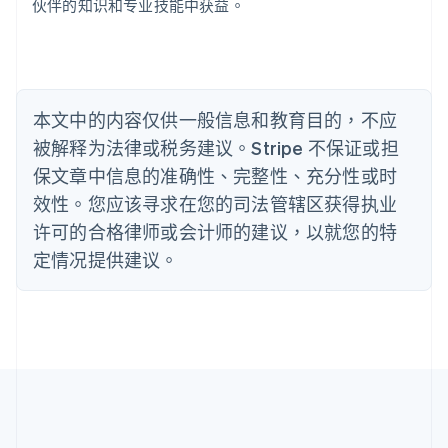
伙伴的知识和专业技能中获益。
English
比利时
Nederlands
Français
Deutsch
English
波兰
English
丹麦
本文中的内容仅供一般信息和教育目的，不应
English
被解释为法律或税务建议。Stripe 不保证或担
德国
保文章中信息的准确性、完整性、充分性或时
Deutsch
English
法国
效性。您应该寻求在您的司法管辖区获得执业
Français
English
许可的合格律师或会计师的建议，以就您的特
芬兰
定情况提供建议。
English
Svenska
荷兰
Nederlands
English
加拿大
English
Français
捷克
English
克罗地亚
English
Italiano
拉脱维亚