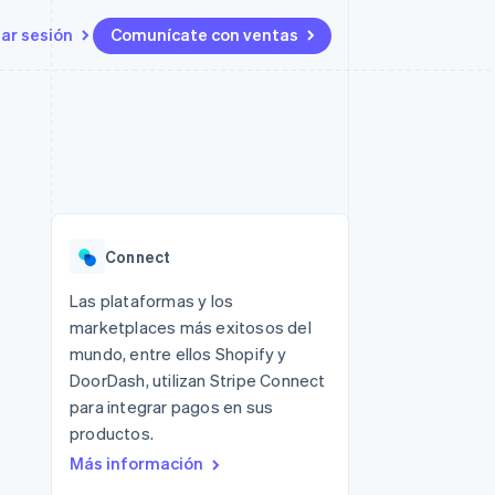
iar sesión
Comunícate con ventas
Recursos
Ecosistema
Contacto
 marketplaces
Más
Integraciones de aplicaciones
Socios
Contacta con ventas
Product roadmap
s
Ejemplos de código
Stripe App Marketplace
Conviértete en socio
Ver lo que viene
ataformas
Blog de desarrolladores
Estado de la API
Radar
Prevención de fraude
Connect
Atlas
Constitución de una startup
 lucro
Las plataformas y los
marketplaces más exitosos del
Climate
Eliminación de dióxido de
mundo, entre ellos Shopify y
carbono
DoorDash, utilizan Stripe Connect
para integrar pagos en sus
productos.
Más información