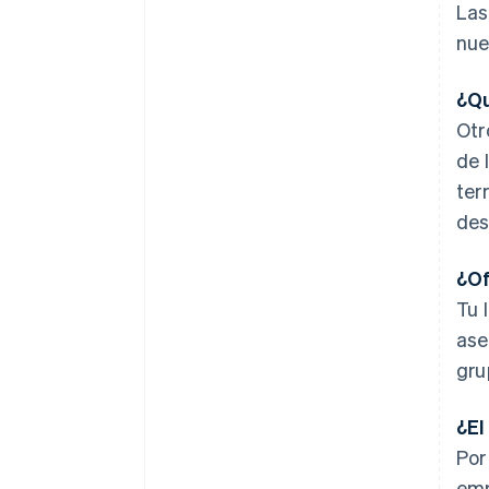
Las
nue
¿Qu
Otr
de 
ter
des
¿Of
Tu 
ase
gru
¿El
Por
emp