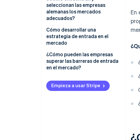
seleccionan las empresas
alemanas los mercados
En 
adecuados?
pro
mer
Cómo desarrollar una
estrategia de entrada en el
mercado
¿Qu
Análisis del mercado
¿Cómo pueden las empresas
superar las barreras de entrada
Análisis ambiental
en el mercado?
Elegir el acceso en el mercado
Expansión gradual
Empieza a usar Stripe
Llevar a cabo una fase piloto
Soluciones digitales
Crear una estrategia de
Colaboración
promoción y ventas
Supervisar el éxito y adaptarse
¿