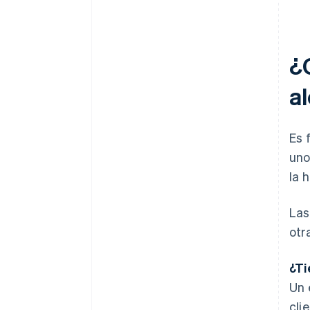
¿
a
Es 
uno
la 
Las
otr
¿Ti
Un 
cli