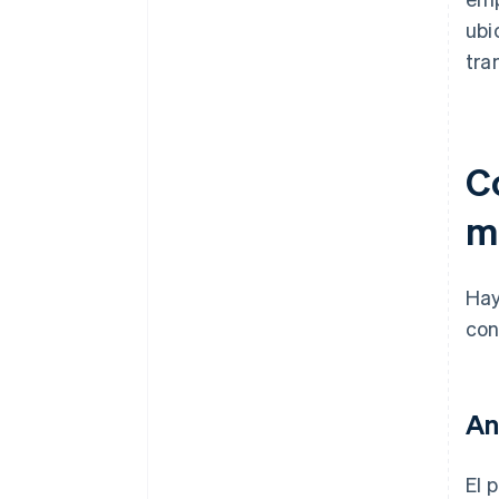
ubi
tra
C
m
Hay
con
An
El 