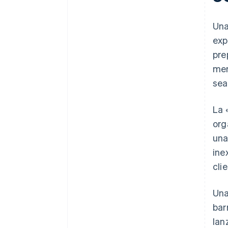
Una
exp
pre
mer
sea
La 
org
una
ine
cli
Una
bar
lan