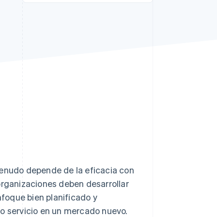
Sesiones de Stripe
2026
Descubre cómo Stripe
construye la
infraestructura
económica para la IA.
Mirar ahora
menudo depende de la eficacia con
organizaciones deben desarrollar
foque bien planificado y
 o servicio en un mercado nuevo.