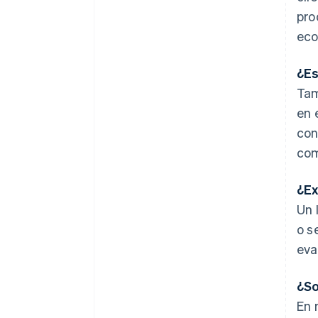
pro
eco
¿Es
Tam
en 
con
com
¿Ex
Un 
o s
eva
¿So
En 