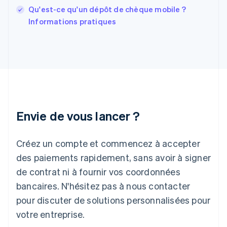
English
Qu'est-ce qu'un dépôt de chèque mobile ?
Grèce
Informations pratiques
English
Hongrie
English
Inde
English
Irlande
English
Italie
Italiano
English
Envie de vous lancer ?
Japon
日本語
English
Créez un compte et commencez à accepter
Lettonie
English
des paiements rapidement, sans avoir à signer
Liechtenstein
de contrat ni à fournir vos coordonnées
Deutsch
English
Lituanie
bancaires. N'hésitez pas à nous contacter
English
pour discuter de solutions personnalisées pour
Luxembourg
votre entreprise.
Français
Deutsch
English
Malaisie