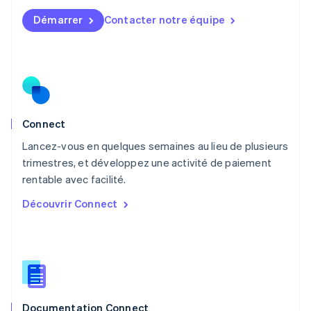
English
简体中文
Démarrer
Contacter notre équipe
Malte
English
Mexique
Español
English
Norvège
English
Nouvelle-Zélande
English
Connect
Pays-Bas
Lancez-vous en quelques semaines au lieu de plusieurs
Nederlands
English
trimestres, et développez une activité de paiement
Pologne
English
rentable avec facilité.
Portugal
Découvrir Connect
Português
English
R.A.S. de Hong Kong, Chine
English
简体中文
République tchèque
English
Roumanie
English
Documentation Connect
Royaume-Uni