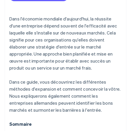
Solutions numériques
Mener une phase pilote
Collaboration
Créer une stratégie de promotion et de vente
Dans l'économie mondiale d'aujourd'hui, la réussite
d'une entreprise dépend souvent de l'efficacité avec
Contrôler le succès et s’adapter
laquelle elle s'installe sur de nouveaux marchés. Cela
signifie pour ces organisations qu'elles doivent
élaborer une stratégie d'entrée sur le marché
appropriée. Une approche bien planifiée et mise en
œuvre est importante pour établir avec succès un
produit ou un service sur un marché frais.
Dans ce guide, vous découvrirez les différentes
méthodes d'expansion et comment concevoir la vôtre.
Nous expliquerons également comment les
entreprises allemandes peuvent identifier les bons
marchés et surmonter les barrières à l'entrée.
Sommaire