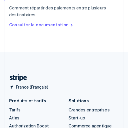
English
Comment répartir des paiements entre plusieurs
Singapour
destinataires.
English
简体中文
Slovaquie
Consulter la documentation
English
Slovénie
English
Italiano
Suède
Svenska
English
Suisse
Deutsch
Français
Italiano
English
Thaïlande
ไทย
English
France (Français)
Produits et tarifs
Solutions
Tarifs
Grandes entreprises
Atlas
Start-up
Authorization Boost
Commerce agentique