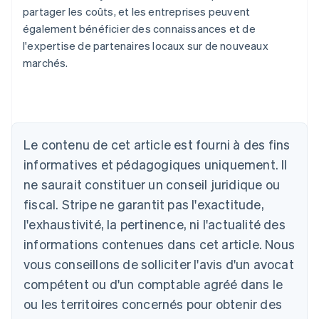
partager les coûts, et les entreprises peuvent
également bénéficier des connaissances et de
l'expertise de partenaires locaux sur de nouveaux
marchés.
Le contenu de cet article est fourni à des fins
Allemagne
Deutsch
English
informatives et pédagogiques uniquement. Il
Australie
ne saurait constituer un conseil juridique ou
English
Autriche
fiscal. Stripe ne garantit pas l'exactitude,
Deutsch
English
l'exhaustivité, la pertinence, ni l'actualité des
Belgique
informations contenues dans cet article. Nous
Nederlands
Français
Deutsch
English
Brésil
vous conseillons de solliciter l'avis d'un avocat
Português
English
compétent ou d'un comptable agréé dans le
Bulgarie
ou les territoires concernés pour obtenir des
English
Canada