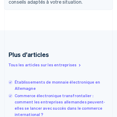
conseils adaptés à votre situation.
English
Français
Chine continentale
简体中文
English
Chypre
English
Croatie
English
Italiano
Danemark
English
Émirats arabes unis
Plus d'articles
English
Espagne
Tous les articles sur les entreprises
Español
English
Estonie
English
Établissements de monnaie électronique en
États-Unis
Allemagne
English
Español
简体中文
Finlande
Commerce électronique transfrontalier :
English
Svenska
comment les entreprises allemandes peuvent-
France
elles se lancer avec succès dans le commerce
Français
English
international ?
Gibraltar