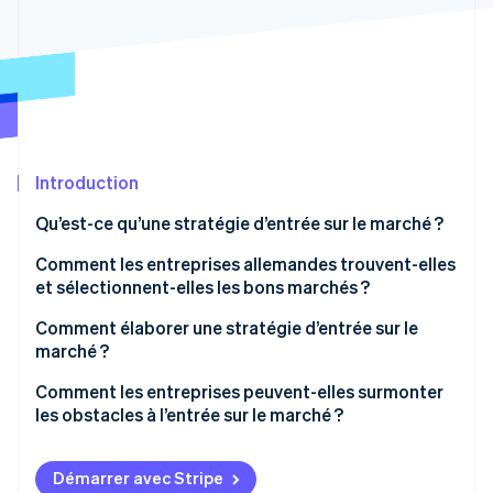
Découvrez les prochaines évolutions
Commerce en ligne
Radar
Prévention de la fraude
Écosystème
Atlas
Constitution de start-up
Partenaires
Climate
Stripe App Marketplace
Élimination du carbone
Introduction
Identity
Qu’est-ce qu’une stratégie d’entrée sur le marché ?
Vérification de l'identité
Comment les entreprises allemandes trouvent-elles
et sélectionnent-elles les bons marchés ?
Comment élaborer une stratégie d’entrée sur le
marché ?
Stripe Sessions 2026
Découvrez comment Stripe construit l’infrastructure écono
Analyse de marché
Comment les entreprises peuvent-elles surmonter
Regarder la vidéo
les obstacles à l’entrée sur le marché ?
Analyse environnementale
Expansion progressive
Choisir l’accès au marché
Démarrer avec Stripe