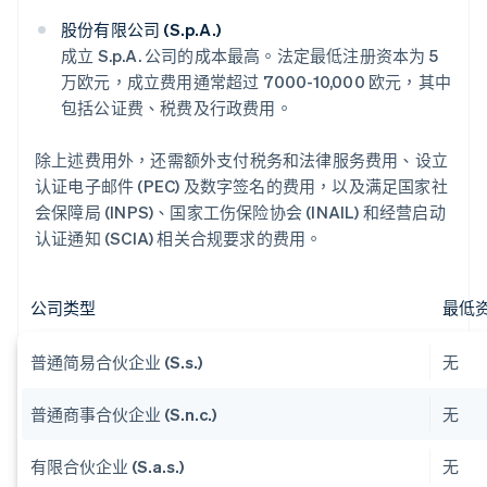
股份有限公司 (S.p.A.)
成立 S.p.A. 公司的成本最高。法定最低注册资本为 5
万欧元，成立费用通常超过 7000-10,000 欧元，其中
包括公证费、税费及行政费用。
除上述费用外，还需额外支付税务和法律服务费用、设立
认证电子邮件 (PEC) 及数字签名的费用，以及满足国家社
会保障局 (INPS)、国家工伤保险协会 (INAIL) 和经营启动
认证通知 (SCIA) 相关合规要求的费用。
公司类型
最低
普通简易合伙企业 (S.s.)
无
普通商事合伙企业 (S.n.c.)
无
有限合伙企业 (S.a.s.)
无