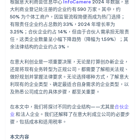
商会年费
根据意大利商会信息中心
InfoCamere
2024 年数据，意
履行其他具体的监管合规要求
自动提交 83(b) 税务申报
大利商业登记处注册的企业约有 590 万家。其中，约
股息征税
50% 为个体工商户，因监管流程简便而成为热门选择；
全球顶尖水准的公司法律文件
有限责任企业约占总数的 33%，2024 年增长率为
3.25%；合伙企业约占 14%，但由于合伙人需承担无限责
Stripe 支付服务首年免费，更享价值 5 万美元的合作伙
任，这类企业数量呈小幅下降趋势（降幅为 1.59%）；其
伴专属优惠与折扣
余法律结构的企业约占 3%。
在意大利创业是一项重要决策，无论是打算创办新企业，
还是将现有业务转型为正规公司，都需要了解相关法规、
做好规划并掌握法律要求。无论选择哪种方式，了解意大
利现有的企业类型、确定最适合自身需求的企业类型，以
及熟悉公司成立的具体步骤，都至关重要。
在本文中，我们将探讨不同的企业结构——尤其是
合伙企
业
和法人企业。我们还解释了在意大利成立公司的必要步
骤，包括成本和适用税率。
本文内容