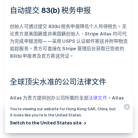
自动提交 83(b) 税务申报
创始人可通过提交 83(b) 税务申报降低个人所得税负。无
论贵方是美国籍或非美国籍创始人，Stripe Atlas 均可代
为完成申报流程——采用 USPS 认证邮件寄送并附带物流
追踪服务。贵方可直接在 Stripe 管理后台获取已签收的
83(b) 申报表及官方寄送凭证。
全球顶尖水准的公司法律文件
Atlas 为贵方提供创办公司所需的全部
法律文件
。Atlas
的 C 类股份有限公司文件由全球顶尖风投律所美国科律律
You’re viewing our website for Hong Kong SAR, China, but
师事务所
Cooley
联合设计，旨在助贵方立即启动融资，
it looks like you’re in the United States.
并确保公司获得全方位法律保护，涵盖股权架构、权益分
Switch to the United States site
配及税务合规等核心领域。