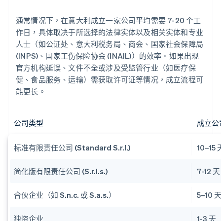
通常情况下，在意大利成立一家公司平均需要 7-20 个工
作日，具体取决于所选择的法律实体以及相关实体和专业
人士（如公证处、意大利税务局、商会、国家社会保障局
(INPS)、国家工伤保险协会 (INAIL)）的效率。如果出现
官方机构延误、文件不全或涉及受监管行业（如医疗保
健、食品服务、运输）需获取许可证等情况，成立流程可
能更长。
公司类型
成立公
标准有限责任公司 (Standard S.r.l.)
10–15 
简化版有限责任公司 (S.r.l.s.)
7-12 天
合伙企业（如 S.n.c. 或 S.a.s.）
5–10 
独资企业
1-3 天