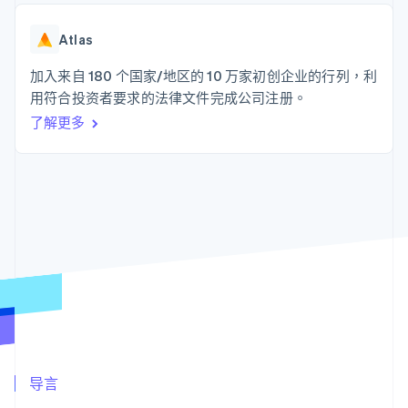
接入 125+ 种支
Stripe Sigma
产品路线图
SaaS
付方式
自定义报告
Sessions 年度大会
Authorization
Data Pipeline
Atlas
招聘
Boost
数据同步
资讯中心
支付成功率优
资源
加入来自 180 个国家/地区的 10 万家初创企业的行列，利
Stripe Press
化
按行业
用符合投资者要求的法律文件完成公司注册。
Link
应用集成
加速结账
了解更多
AI 企业
代码示例
创作者经济
开发者博客
联系
游戏
API 状态
酒店、旅游与休闲
联系销售
保险
成为合作伙伴
更多
媒体与娱乐
Product roadmap
非营利组织
了解未来规划
专业服务
公共部门
Radar
零售
欺诈防范
Atlas
初创企业注册
生态系统
Climate
碳移除
合作伙伴
导言
Stripe App Marketplace