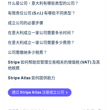
什么是公司，意大利有哪些类型的公司？
合伙企业类型
有限责任公司 (S.r.l.) 有哪些不同类型？
Stripe Sessions 2026
了解 Stripe 如何为 AI 构建经济基础设施。
法人企业类型
成立公司的必要步骤
立即观看
为何有限责任公司 (S.r.l.) 是意大利最常用的法人企业形
选择公司类型
在意大利成立一家公司需要多长时间？
式？
编写公司章程和细则
在意大利成立一家公司需要多少费用？
支付股本
哪种公司设立成本最低？
公司需缴纳多少税费？
在公证人面前签署公证书
企业所得税 (IRES)
Stripe 如何帮助您管理交易相关的增值税 (VAT) 及其
他税费
在商业登记处注册
地区生产活动税 (IRAP)
Stripe Atlas 如何提供助力
获取增值税税号和税务代码
增值税 (VAT)
申请加入 Atlas
在国家社会保障局 (INPS) 及国家工伤保险协会 (INAIL)
国家社会保障局 (INPS) 缴费
通过 Stripe Atlas 注册成立公司
注册
在雇主识别号 (EIN) 下发之前接受付款和办理银行业务
政府特许税
提交经营活动启动认证通知 (SCIA)
无现金式创始人股票认购