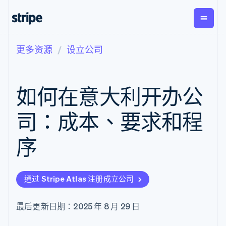
更多资源
设立公司
按企业阶段
文档
学习
支付
营收
资金管
平台
理
易市
大型企业
Stripe 文档
博客
Payments
Billing
初创企业
API 参考文档
客户案例
如何在意大利开办公
在线支付
经常性收入
Global
Conn
库与 SDK
指南
Managed
Metronome
Payouts
Stripe Apps
Payments
按用量计费
平台
司：成本、要求和程
备案商家解决
Subscriptions
向第三
按应用场景
方案
方打款
支持
订阅管理
Payment links
Crypto
序
指南
智能体商务
Invoicing
钱包、
加密货币
获取支持
无代码支付
一次性或定期
稳定币
电子商务
接受线上付款
托管支持方案
Checkout
账单
发行和
嵌入式金融
实施预置结账流程
专业服务
预构建支付界
Tax
发卡基
通过 Stripe Atlas 注册成立公司
财务自动化
构建平台或交易市场
面
销售税和增值
础设施
全球化企业
管理订阅
Elements
税自动化
应用内支付
提供按用量计费
灵活的 UI 组件
Revenue
最后更新日期：2025 年 8 月 29 日
交易市场
发行稳定币支持的支付卡
Payment
Recognition
公司
资金管理
通过智能体配置和管理服
methods
会计自动化
平台
务