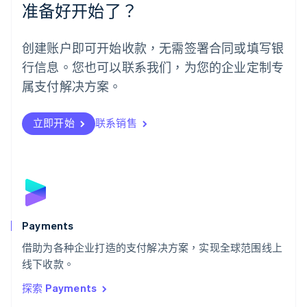
准备好开始了？
挪威
English
葡萄牙
创建账户即可开始收款，无需签署合同或填写银
Português
English
行信息。您也可以联系我们，为您的企业定制专
日本
日本語
English
属支付解决方案。
瑞典
Svenska
English
瑞士
立即开始
联系销售
Deutsch
Français
Italiano
English
塞浦路斯
English
斯洛伐克
English
斯洛文尼亚
English
Italiano
Payments
泰国
ไทย
English
借助为各种企业打造的支付解决方案，实现全球范围线上
希腊
线下收款。
English
探索 Payments
西班牙
Español
English