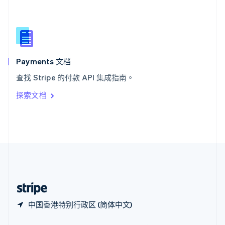
新加坡
English
简体中文
新西兰
English
匈牙利
English
Payments 文档
意大利
查找 Stripe 的付款 API 集成指南。
Italiano
English
印度
探索文档
English
英国
English
直布罗陀
English
中国内地
简体中文
English
中国香港特别行政区
English
简体中文
中国香港特别行政区 (简体中文)