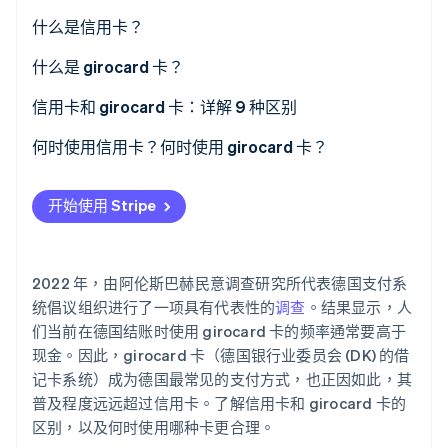
什么是信用卡？
Stripe Sessions 2026
信用卡的运作机制
什么是 girocard 卡？
了解 Stripe 如何为 AI 构建经济基础设施。
立即观看
什么是信贷？
信用卡和 girocard 卡：详解 9 种区别
普及性
何时使用信用卡？何时使用 girocard 卡？
接受度
开始使用 Stripe
发卡机构
扣款周期
2022 年，由阿伦斯巴赫民意调查研究所代表德国支付系
费用和成本
统倡议组织进行了一项具有代表性的
调查
。结果显示，人
们当前在德国结账时使用 girocard 卡的频率通常要高于
提款
现金。因此，girocard 卡（德国银行业委员会 (DK) 的借
记卡系统）成为德国最常见的支付方式，也正因如此，其
安全技术
普及程度远远超过信用卡。了解信用卡和 girocard 卡的
利息
区别，以及何时使用哪种卡更合理。