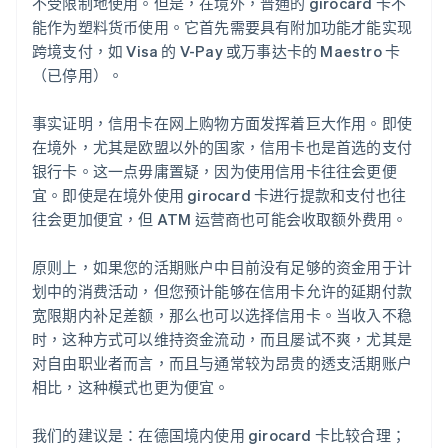
不受限制地使用。但是，在境外，普通的 girocard 卡不
能作为塑料货币使用。它首先需要具有附加功能才能实现
跨境支付，如 Visa 的 V-Pay 或万事达卡的 Maestro 卡
（已停用）。
事实证明，信用卡在网上购物方面发挥着巨大作用。即使
在境外，尤其是欧盟以外的国家，信用卡也是首选的支付
银行卡。这一点毋庸置疑，因为使用信用卡往往会更便
宜。即使是在境外使用 girocard 卡进行提款和支付也往
往会更加便宜，但 ATM 运营商也可能会收取额外费用。
原则上，如果您的活期账户中目前没有足够的资金用于计
划中的消费活动，但您预计能够在信用卡允许的延期付款
阿联酋
宽限期内补足差额，那么也可以选择信用卡。当收入不稳
English
时，这种方式可以维持资金流动，而且屡试不爽，尤其是
爱尔兰
对自由职业者而言，而且与通常较为昂贵的透支活期账户
English
爱沙尼亚
相比，这种模式也更为便宜。
English
奥地利
我们的建议是：在德国境内使用 girocard 卡比较合理；
Deutsch
English