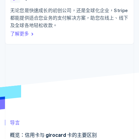
上
Stripe Sigma
产品路线图
SaaS
自定义报告
Authorization
Sessions 年度大会
无论您是快速成长的初创公司，还是全球化企业，Stripe
Boost
Data Pipeline
招聘
都能提供适合您业务的支付解决方案，助您在线上、线下
支付成功率优
数据同步
资讯中心
化
资源
及全球各地轻松收款。
Stripe Press
Link
按行业
了解更多
加速结账
应用集成
AI 企业
代码示例
创作者经济
开发者博客
联系
游戏
API 状态
酒店、旅游与休闲
联系销售
更多
保险
成为合作伙伴
Product roadmap
媒体与娱乐
了解未来规划
非营利组织
专业服务
Radar
公共部门
欺诈防范
零售
Atlas
初创企业注册
Climate
生态系统
碳移除
导言
合作伙伴
Stripe App Marketplace
概览：信用卡与 girocard 卡的主要区别