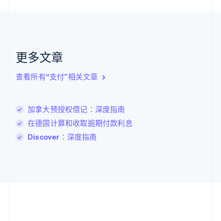
捷克
English
克罗地亚
English
Italiano
拉脱维亚
更多文章
English
立陶宛
查看所有“支付”相关文章
English
列支敦士登
Deutsch
English
卢森堡
加拿大预授权借记：深度指南
Français
Deutsch
English
在德国计算和收取逾期付款利息
罗马尼亚
Discover：深度指南
English
马尔他
English
马来西亚
English
简体中文
美国
English
Español
简体中文
墨西哥
Español
English