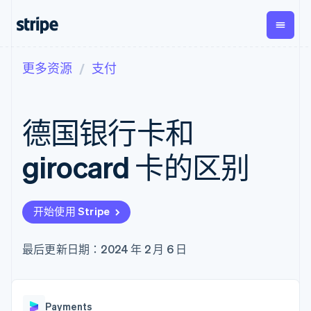
更多资源
支付
按企业阶段
文档
学习
支付
营收
资金管
平台
理
易市
大型企业
Stripe 文档
博客
Payments
Billing
初创企业
API 参考文档
客户案例
德国银行卡和
在线支付
经常性收入
Global
Conn
库与 SDK
指南
Managed
Metronome
Payouts
Stripe Apps
Payments
按用量计费
平台
girocard 卡的区别
备案商家解决
Subscriptions
向第三
按应用场景
方案
方打款
支持
订阅管理
Payment links
Crypto
指南
智能体商务
Invoicing
钱包、
加密货币
获取支持
无代码支付
一次性或定期
开始使用 Stripe
稳定币
电子商务
接受线上付款
托管支持方案
Checkout
账单
发行和
嵌入式金融
实施预置结账流程
专业服务
预构建支付界
Tax
发卡基
财务自动化
构建平台或交易市场
最后更新日期：2024 年 2 月 6 日
面
销售税和增值
础设施
全球化企业
管理订阅
Elements
税自动化
应用内支付
提供按用量计费
灵活的 UI 组件
Revenue
交易市场
发行稳定币支持的支付卡
支付方式
Recognition
公司
资金管理
通过智能体配置和管理服
支持 125 种以
会计自动化
Payments
平台
务