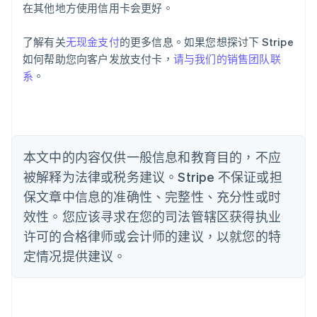
在其他地方使用信用卡会更好。
澳大利亚
English
巴西
了解有关
无现金支付
的更多信息。如果您想探讨下 Stripe
Português
English
如何帮助您向客户发放支付卡，
请与我们的销售团队联
保加利亚
系
。
English
比利时
Nederlands
Français
Deutsch
English
波兰
English
丹麦
本文中的内容仅供一般信息和教育目的，不应
English
被解释为法律或税务建议。Stripe 不保证或担
德国
保文章中信息的准确性、完整性、充分性或时
Deutsch
English
法国
效性。您应该寻求在您的司法管辖区获得执业
Français
English
许可的合格律师或会计师的建议，以就您的特
芬兰
定情况提供建议。
English
Svenska
荷兰
Nederlands
English
加拿大
English
Français