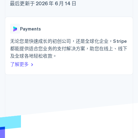
接入 125+ 种支
Stripe Sigma
最后更新于 2026 年 6 月 14 日
产品路线图
SaaS
付方式
自定义报告
Sessions 年度大会
Authorization
Data Pipeline
招聘
Boost
数据同步
资讯中心
支付成功率优
资源
Stripe Press
Payments
化
按行业
Link
应用集成
无论您是快速成长的初创公司，还是全球化企业，Stripe
加速结账
AI 企业
代码示例
创作者经济
开发者博客
都能提供适合您业务的支付解决方案，助您在线上、线下
联系
游戏
API 状态
及全球各地轻松收款。
酒店、旅游与休闲
联系销售
了解更多
保险
成为合作伙伴
更多
媒体与娱乐
Product roadmap
非营利组织
了解未来规划
专业服务
公共部门
Radar
零售
欺诈防范
Atlas
初创企业注册
生态系统
Climate
碳移除
合作伙伴
Stripe App Marketplace