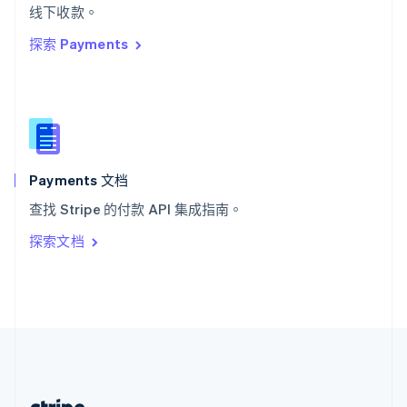
希腊
线下收款。
English
探索 Payments
西班牙
Español
English
新加坡
English
简体中文
新西兰
English
匈牙利
English
Payments 文档
意大利
查找 Stripe 的付款 API 集成指南。
Italiano
English
印度
探索文档
English
英国
English
直布罗陀
English
中国内地
简体中文
English
中国香港特别行政区
English
简体中文