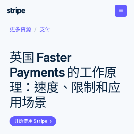
更多资源
支付
按企业阶段
文档
学习
支付
营收
资金管
平台
理
易市
大型企业
Stripe 文档
博客
Payments
Billing
初创企业
API 参考文档
客户案例
英国 Faster
在线支付
经常性收入
Global
Conn
库与 SDK
指南
Managed
Metronome
Payouts
Stripe Apps
Payments
按用量计费
平台
Payments 的工作原
备案商家解决
Subscriptions
向第三
按应用场景
方案
方打款
支持
订阅管理
Payment links
Crypto
理：速度、限制和应
指南
智能体商务
Invoicing
钱包、
加密货币
获取支持
无代码支付
一次性或定期
稳定币
电子商务
接受线上付款
托管支持方案
Checkout
账单
用场景
发行和
嵌入式金融
实施预置结账流程
专业服务
预构建支付界
Tax
发卡基
财务自动化
构建平台或交易市场
面
销售税和增值
础设施
全球化企业
管理订阅
Elements
税自动化
应用内支付
提供按用量计费
灵活的 UI 组件
Revenue
开始使用 Stripe
交易市场
发行稳定币支持的支付卡
Payment
Recognition
公司
资金管理
通过智能体配置和管理服
methods
会计自动化
平台
务