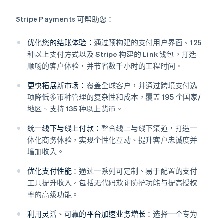
Stripe Payments 可帮助您：
优化您的结账体验：
通过预构建的支付用户界面、125
种以上支付方式以及 Stripe 构建的 Link 钱包，打造
顺畅的客户体验，并节省数千小时的工程时间。
更快拓展新市场：
覆盖全球客户，并通过跨境支付选
项降低多币种管理的复杂性和成本，覆盖 195 个国家/
地区、支持 135 种以上货币。
统一线下与线上付款：
整合线上与线下渠道，打造一
体化商务体验，实现个性化互动、提升客户忠诚度并
增加收入。
优化支付性能：
通过一系列可定制、易于配置的支付
工具提升收入，包括无代码欺诈防护功能与提高授权
阿联酋
率的高级功能。
English
爱尔兰
利用灵活、可靠的平台加速业务增长：
选择一个专为
English