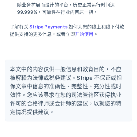
爱沙尼亚
随业务扩展而设计的平台，历史正常运行时间达
English
99.999%，可靠性在行业内首屈一指。
奥地利
Deutsch
English
了解有关
Stripe Payments
如何为您的线上和线下付款
澳大利亚
提供支持的更多信息，或者立即
开始使用
。
English
巴西
Português
English
保加利亚
English
比利时
本文中的内容仅供一般信息和教育目的，不应
Nederlands
Français
Deutsch
English
被解释为法律或税务建议。Stripe 不保证或担
波兰
English
保文章中信息的准确性、完整性、充分性或时
丹麦
效性。您应该寻求在您的司法管辖区获得执业
English
德国
许可的合格律师或会计师的建议，以就您的特
Deutsch
English
定情况提供建议。
法国
Français
English
芬兰
English
Svenska