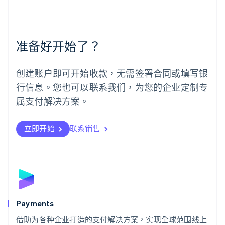
美国
English
Español
简体中文
墨西哥
Español
English
准备好开始了？
挪威
English
葡萄牙
创建账户即可开始收款，无需签署合同或填写银
Português
English
行信息。您也可以联系我们，为您的企业定制专
日本
日本語
English
属支付解决方案。
瑞典
Svenska
English
瑞士
立即开始
联系销售
Deutsch
Français
Italiano
English
塞浦路斯
English
斯洛伐克
English
斯洛文尼亚
English
Italiano
Payments
泰国
ไทย
English
借助为各种企业打造的支付解决方案，实现全球范围线上