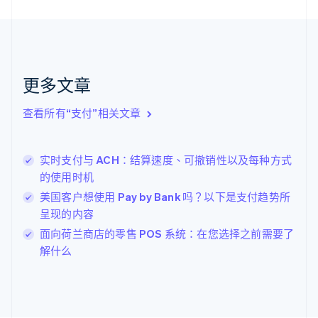
荷兰
Nederlands
English
加拿大
English
Français
捷克
更多文章
English
克罗地亚
English
Italiano
查看所有“支付”相关文章
拉脱维亚
English
立陶宛
实时支付与 ACH：结算速度、可撤销性以及每种方式
English
的使用时机
列支敦士登
Deutsch
English
美国客户想使用 Pay by Bank 吗？以下是支付趋势所
卢森堡
呈现的内容
Français
Deutsch
English
面向荷兰商店的零售 POS 系统：在您选择之前需要了
罗马尼亚
解什么
English
马尔他
English
马来西亚
English
简体中文