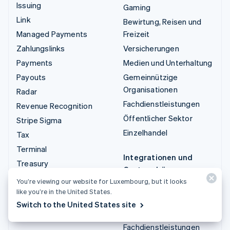
Issuing
Gaming
Link
Bewirtung, Reisen und
Managed Payments
Freizeit
Zahlungslinks
Versicherungen
Payments
Medien und Unterhaltung
Payouts
Gemeinnützige
Organisationen
Radar
Fachdienstleistungen
Revenue Recognition
Öffentlicher Sektor
Stripe Sigma
Einzelhandel
Tax
Terminal
Integrationen und
Treasury
Custom-Lösungen
You’re viewing our website for Luxembourg, but it looks
Stripe App-Marktplatz
like you’re in the United States.
Stripe Partner
Switch to the United States site
Ecosystem
Fachdienstleistungen