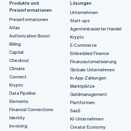
Produkte und
Lösungen
Preisinformationen
Unternehmen
Preisinformationen
Start-ups
Atlas
Agentenbasierter Handel
Authorization Boost
Krypto
Billing
E-Commerce
Capital
Embedded Finance
Checkout
Finanzautomatisierung
Climate
Globale Unternehmen
Connect
In-App-Zahlungen
Krypto
Marktplätze
Data Pipeline
Geldmanagement
Elements
Plattformen
Financial Connections
SaaS
Identity
KI-Unternehmen
Invoicing
Creator Economy