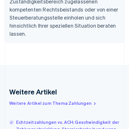
Zuständigkeitsbereich zugelassenen
English
kompetenten Rechtsbeistands oder von einer
Deutschland
Steuerberatungsstelle einholen und sich
Deutsch
English
Estland
hinsichtlich Ihrer speziellen Situation beraten
English
lassen.
Festlandchina
简体中文
English
Finnland
English
Svenska
Frankreich
Français
English
Gibraltar
English
Griechenland
English
Weitere Artikel
Indien
English
Weitere Artikel zum Thema Zahlungen
Irland
English
Italien
Echtzeitzahlungen vs. ACH: Geschwindigkeit der
Italiano
English
Japan