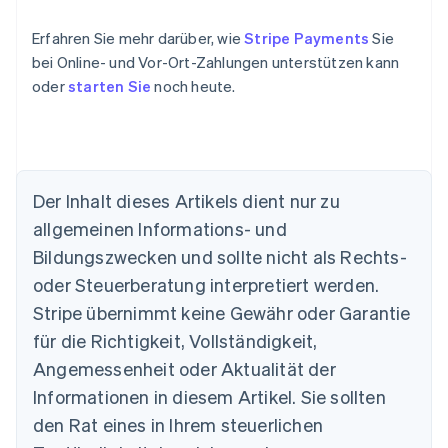
Erfahren Sie mehr darüber, wie
Stripe Payments
Sie
bei Online- und Vor-Ort-Zahlungen unterstützen kann
oder
starten Sie
noch heute.
Der Inhalt dieses Artikels dient nur zu
allgemeinen Informations- und
Bildungszwecken und sollte nicht als Rechts-
oder Steuerberatung interpretiert werden.
Australien
English
Stripe übernimmt keine Gewähr oder Garantie
Belgien
für die Richtigkeit, Vollständigkeit,
Nederlands
Français
Deutsch
English
Brasilien
Angemessenheit oder Aktualität der
Português
English
Informationen in diesem Artikel. Sie sollten
Bulgarien
den Rat eines in Ihrem steuerlichen
English
Dänemark