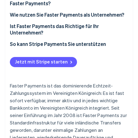
Faster Payments?
Faster Payments
Wie nutzen Sie Faster Payments als Unternehmen?
CHAPS
Empfang von Zahlungen von Kundinnen und Kunden
Ist Faster Payments das Richtige für Ihr
Unternehmen?
Bacs
Senden von Zahlungen
So kann Stripe Payments Sie unterstützen
Jetzt mit Stripe starten
Faster Payments ist das dominierende Echtzeit-
Zahlungssystem im Vereinigten Königreich: Es ist fast
sofort verfügbar, immer aktiv und in jedes wichtige
Bankkonto im Vereinigten Königreich integriert. Seit
seiner Einführung im Jahr 2008 ist Faster Payments zur
Standardinfrastruktur für viele inländische Transfers
geworden, darunter einmalige Zahlungen an
Lieferanten, wiederkehrende Daueraufträge und