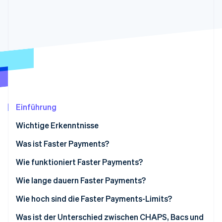
Betrugsprävention
Ecosystem
Atlas
Start-up-Gründung
Partner
Stripe App-Marktplatz
Climate
CO₂-Entnahme
Identity
Online-Identitätsprüfung
Einführung
Wichtige Erkenntnisse
Stripe-Sessions 2026
Erfahren Sie, wie Stripe Lösungen für die Wirts
Was ist Faster Payments?
Jetzt ansehen
Wie funktioniert Faster Payments?
Wie lange dauern Faster Payments?
Wie hoch sind die Faster Payments-Limits?
Was ist der Unterschied zwischen CHAPS, Bacs und