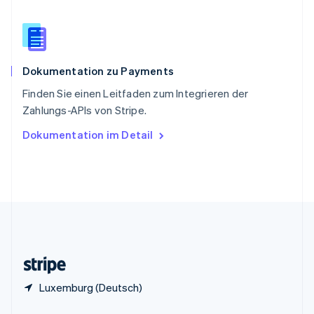
China
English
简体中文
Spanien
Español
English
Dokumentation zu Payments
Thailand
ไทย
English
Finden Sie einen Leitfaden zum Integrieren der
Tschechische Republik
Zahlungs-APIs von Stripe.
English
Ungarn
Dokumentation im Detail
English
Vereinigte Arabische Emirate
English
Vereinigte Staaten
English
Español
简体中文
Vereinigtes Königreich
English
Zypern
English
Luxemburg (Deutsch)