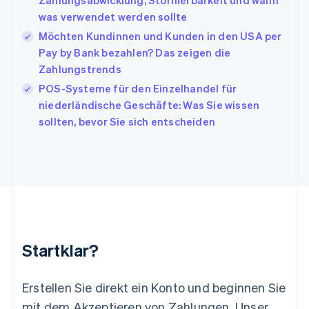
Zahlungsabwicklung, Stornierbarkeit und wann
日本語
English
was verwendet werden sollte
Kanada
Möchten Kundinnen und Kunden in den USA per
English
Français
Pay by Bank bezahlen? Das zeigen die
Kroatien
English
Italiano
Zahlungstrends
Lettland
POS-Systeme für den Einzelhandel für
English
niederländische Geschäfte: Was Sie wissen
Liechtenstein
sollten, bevor Sie sich entscheiden
Deutsch
English
Litauen
English
Luxemburg
Français
Deutsch
English
Malaysia
English
简体中文
Malta
English
Startklar?
Mexiko
Español
English
Neuseeland
Erstellen Sie direkt ein Konto und beginnen Sie
English
mit dem Akzeptieren von Zahlungen. Unser
Niederlande