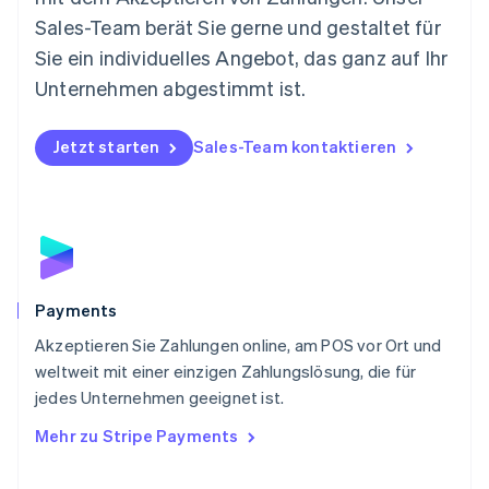
Nederlands
English
Sales-Team berät Sie gerne und gestaltet für
Norwegen
Sie ein individuelles Angebot, das ganz auf Ihr
English
Österreich
Unternehmen abgestimmt ist.
Deutsch
English
Polen
Jetzt starten
Sales-Team kontaktieren
English
Portugal
Português
English
Rumänien
English
Schweden
Svenska
English
Schweiz
Payments
Deutsch
Français
Italiano
English
Akzeptieren Sie Zahlungen online, am POS vor Ort und
Singapur
English
简体中文
weltweit mit einer einzigen Zahlungslösung, die für
Slowakei
jedes Unternehmen geeignet ist.
English
Mehr zu Stripe Payments
Slowenien
English
Italiano
Sonderverwaltungsregion Hongkong,