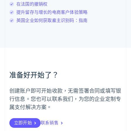
卢森堡
在法国的撤销权
Français
Deutsch
English
提升留存与增长的电商客户体验策略
罗马尼亚
英国企业如何获取雇主识别码：指南
English
马尔他
English
马来西亚
English
简体中文
美国
English
Español
简体中文
墨西哥
Español
English
准备好开始了？
挪威
English
葡萄牙
创建账户即可开始收款，无需签署合同或填写银
Português
English
行信息。您也可以联系我们，为您的企业定制专
日本
日本語
English
属支付解决方案。
瑞典
Svenska
English
瑞士
立即开始
联系销售
Deutsch
Français
Italiano
English