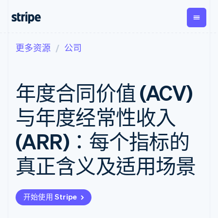
更多资源
公司
按企业阶段
文档
学习
支付
营收
资金管
平台
理
易市
大型企业
Stripe 文档
博客
Payments
Billing
初创企业
API 参考文档
客户案例
年度合同价值 (ACV)
在线支付
经常性收入
Global
Conn
库与 SDK
指南
Managed
Metronome
Payouts
Stripe Apps
Payments
按用量计费
平台
与年度经常性收入
备案商家解决
Subscriptions
向第三
按应用场景
方案
方打款
支持
订阅管理
Payment links
Crypto
(ARR)：每个指标的
指南
智能体商务
Invoicing
钱包、
加密货币
获取支持
无代码支付
一次性或定期
稳定币
电子商务
接受线上付款
托管支持方案
Checkout
账单
真正含义及适用场景
发行和
嵌入式金融
实施预置结账流程
专业服务
预构建支付界
Tax
发卡基
财务自动化
构建平台或交易市场
面
销售税和增值
础设施
全球化企业
管理订阅
Elements
税自动化
应用内支付
提供按用量计费
灵活的 UI 组件
Revenue
开始使用 Stripe
交易市场
发行稳定币支持的支付卡
Payment
Recognition
公司
资金管理
通过智能体配置和管理服
methods
会计自动化
平台
务