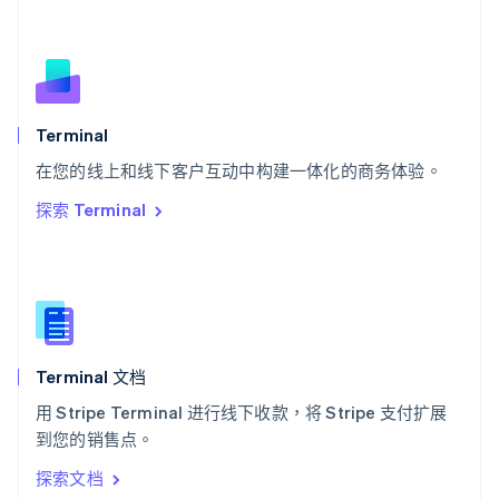
塞浦路斯
English
斯洛伐克
English
斯洛文尼亚
English
Italiano
Terminal
泰国
ไทย
English
在您的线上和线下客户互动中构建一体化的商务体验。
希腊
探索 Terminal
English
西班牙
Español
English
新加坡
English
简体中文
新西兰
English
Terminal 文档
匈牙利
English
用 Stripe Terminal 进行线下收款，将 Stripe 支付扩展
意大利
到您的销售点。
Italiano
English
印度
探索文档
English