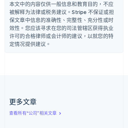
丹麦
本文中的内容仅供一般信息和教育目的，不应
English
被解释为法律或税务建议。Stripe 不保证或担
德国
保文章中信息的准确性、完整性、充分性或时
Deutsch
English
法国
效性。您应该寻求在您的司法管辖区获得执业
Français
English
许可的合格律师或会计师的建议，以就您的特
芬兰
定情况提供建议。
English
Svenska
荷兰
Nederlands
English
加拿大
English
Français
捷克
English
克罗地亚
English
Italiano
拉脱维亚
更多文章
English
立陶宛
查看所有“公司”相关文章
English
列支敦士登
Deutsch
English