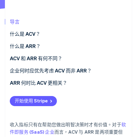
Stripe Sessions 2026
导言
了解 Stripe 如何为 AI 构建经济基础设施。
立即观看
什么是 ACV？
为什么重要
什么是 ARR？
为什么重要
ACV 和 ARR 有何不同？
范围
企业何时应优先考虑 ACV 而非 ARR？
标准化
销售大型、复杂的交易
ARR 何时比 ACV 更相关？
典型用途
进军高端市场
业务规模和增长
开始使用 Stripe
业务影响
细分您的产品或客户群
预算、预测和规划
调整单位经济效益
外部报告和估值
收入指标只有在帮助您做出明智决策时才有价值。对于
软
保留率和扩展
件即服务 (SaaS) 企业
而言，ACV 与 ARR 是两项重要但