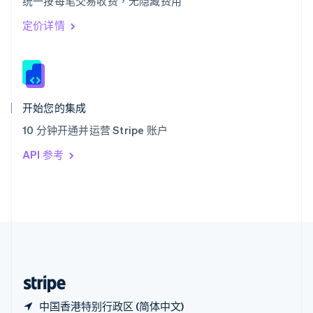
统一按每笔交易收费，无隐藏费用
西班牙
Español
English
定价详情
新加坡
English
简体中文
新西兰
English
匈牙利
English
开始您的集成
意大利
10 分钟开通并运营 Stripe 账户
Italiano
English
印度
API 参考
English
英国
English
直布罗陀
English
中国内地
简体中文
English
中国香港特别行政区
English
简体中文
中国香港特别行政区 (简体中文)