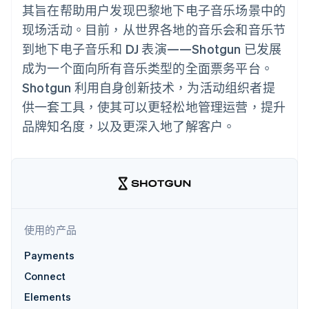
接入 125+ 种支
Stripe Sigma
产品路线图
其旨在帮助用户发现巴黎地下电子音乐场景中的
SaaS
付方式
自定义报告
Sessions 年度大会
现场活动。目前，从世界各地的音乐会和音乐节
Authorization
Data Pipeline
招聘
Boost
数据同步
资讯中心
到地下电子音乐和 DJ 表演——Shotgun 已发展
支付成功率优
资源
Stripe Press
化
成为一个面向所有音乐类型的全面票务平台。
按行业
Link
应用集成
Shotgun 利用自身创新技术，为活动组织者提
加速结账
AI 企业
代码示例
供一套工具，使其可以更轻松地管理运营，提升
创作者经济
开发者博客
联系
游戏
API 状态
品牌知名度，以及更深入地了解客户。
酒店、旅游与休闲
联系销售
保险
成为合作伙伴
更多
媒体与娱乐
Product roadmap
非营利组织
了解未来规划
专业服务
公共部门
Radar
零售
欺诈防范
使用的产品
Atlas
初创企业注册
Payments
生态系统
Climate
Connect
碳移除
合作伙伴
Elements
Stripe App Marketplace