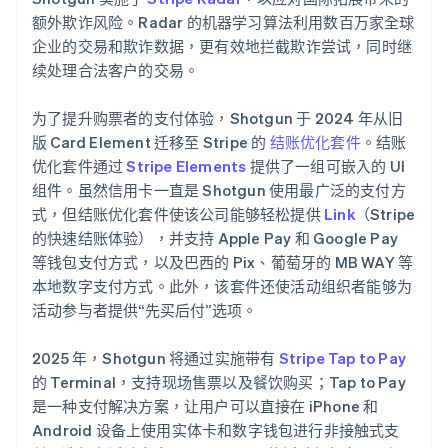
额外欺诈风险。Radar 的机器学习算法利用数百万家全球
企业的交易和欺诈数据，更有效地拦截欺诈尝试，同时继
续处理合法客户的交易。
为了提升购票者的支付体验，Shotgun 于 2024 年从旧
版 Card Element 迁移至 Stripe 的
结账优化套件
。结账
优化套件通过
Stripe Elements
提供了一组可嵌入的 UI
组件。虽然信用卡一直是 Shotgun 使用最广泛的支付方
式，但结账优化套件使该公司能够轻松提供
Link
（Stripe
的快速结账体验），并支持 Apple Pay 和 Google Pay
等钱包支付方式，以及巴西的 Pix、葡萄牙的 MB WAY 等
本地数字支付方式。此外，该套件还使活动组织者能够为
活动参与者提供“先买后付”选项。
2025 年，Shotgun 将通过实施带有
Stripe Tap to Pay
的 Terminal，支持现场售票以及餐饮购买；Tap to Pay
是一种支付解决方案，让用户可以直接在 iPhone 和
Android 设备上使用实体卡和数字钱包进行非接触式支