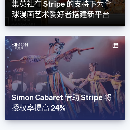
集英社在 Stripe 的支持下为全
加拿大
English
Français
球漫画艺术爱好者搭建新平台
捷克
English
克罗地亚
English
Italiano
拉脱维亚
English
立陶宛
English
列支敦士登
Deutsch
English
卢森堡
Français
Deutsch
English
罗马尼亚
English
Simon Cabaret 借助 Stripe 将
马尔他
English
授权率提高 24%
马来西亚
English
简体中文
美国
English
Español
简体中文