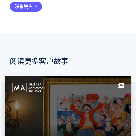
奥地利
联系销售
Deutsch
English
澳大利亚
English
巴西
Português
English
保加利亚
English
比利时
Nederlands
Français
Deutsch
English
阅读更多客户故事
波兰
English
丹麦
English
德国
Deutsch
English
法国
Français
English
芬兰
English
Svenska
荷兰
Nederlands
English