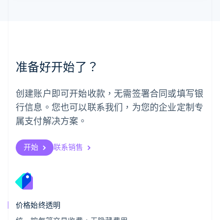
墨西哥
Español
English
挪威
English
葡萄牙
Português
English
准备好开始了？
日本
日本語
English
瑞典
创建账户即可开始收款，无需签署合同或填写银
Svenska
English
瑞士
行信息。您也可以联系我们，为您的企业定制专
Deutsch
Français
Italiano
English
属支付解决方案。
塞浦路斯
English
斯洛伐克
开始
联系销售
English
斯洛文尼亚
English
Italiano
泰国
ไทย
English
希腊
价格始终透明
English