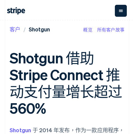
客户
Shotgun
概览
所有客户故事
按企业阶段
文档
学习
支付
营收
资金管
平台
理
易市
大型企业
Stripe 文档
博客
Payments
Billing
初创企业
API 参考文档
客户案例
Shotgun 借助
在线支付
经常性收入
Global
Conn
库与 SDK
指南
Managed
Metronome
Payouts
Stripe Apps
Payments
按用量计费
平台
Stripe Connect 推
备案商家解决
Subscriptions
向第三
按应用场景
方案
方打款
支持
订阅管理
Payment links
Crypto
指南
智能体商务
动支付量增长超过
Invoicing
钱包、
加密货币
获取支持
无代码支付
一次性或定期
稳定币
电子商务
接受线上付款
托管支持方案
Checkout
账单
发行和
嵌入式金融
实施预置结账流程
专业服务
560%
预构建支付界
Tax
发卡基
财务自动化
构建平台或交易市场
面
销售税和增值
础设施
全球化企业
管理订阅
Elements
税自动化
应用内支付
提供按用量计费
灵活的 UI 组件
Revenue
交易市场
发行稳定币支持的支付卡
Payment
Recognition
公司
资金管理
通过智能体配置和管理服
Shotgun
methods
于 2014 年发布，作为一款应用程序，
会计自动化
平台
务