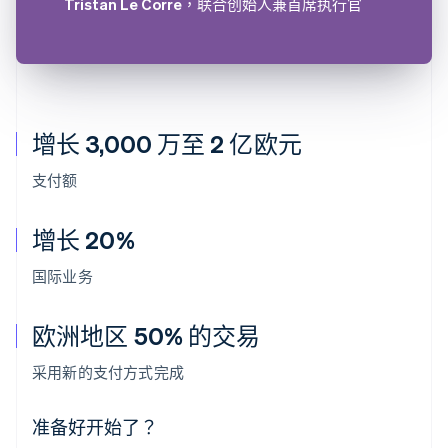
Tristan Le Corre
，联合创始人兼首席执行官
增长 3,000 万至 2 亿欧元
支付额
增长 20%
国际业务
欧洲地区 50% 的交易
阿联酋
English
采用新的支付方式完成
爱尔兰
English
爱沙尼亚
准备好开始了？
English