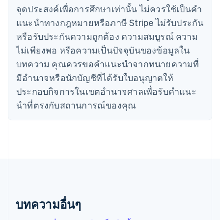
โครเอเชีย
จุดประสงค์เพื่อการศึกษาเท่านั้น ไม่ควรใช้เป็นคํา
English
Italiano
จีนแผ่นดินใหญ่
แนะนําทางกฎหมายหรือภาษี Stripe ไม่รับประกัน
简体中文
English
หรือรับประกันความถูกต้อง ความสมบูรณ์ ความ
ไซปรัส
ไม่เพียงพอ หรือความเป็นปัจจุบันของข้อมูลใน
English
ญี่ปุ่น
บทความ คุณควรขอคําแนะนําจากทนายความที่
日本語
English
มีอํานาจหรือนักบัญชีที่ได้รับใบอนุญาตให้
เดนมาร์ก
ประกอบกิจการในเขตอํานาจศาลเพื่อรับคําแนะ
English
ไทย
นําที่ตรงกับสถานการณ์ของคุณ
ไทย
English
นอร์เวย์
English
นิวซีแลนด์
English
เนเธอร์แลนด์
Nederlands
English
บราซิล
Português
English
บทความอื่นๆ
บัลแกเรีย
English