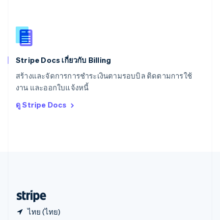
สหราชอาณาจักร
English
สาธารณรัฐเช็ก
English
สิงคโปร์
English
简体中文
Stripe Docs เกี่ยวกับ Billing
ออสเตรเลีย
English
สร้างและจัดการการชำระเงินตามรอบบิล ติดตามการใช้
ออสเตรีย
งาน และออกใบแจ้งหนี้
Deutsch
English
อิตาลี
ดู Stripe Docs
Italiano
English
อินเดีย
English
เอสโตเนีย
English
ไอร์แลนด์
English
ฮังการี
English
ไทย (ไทย)