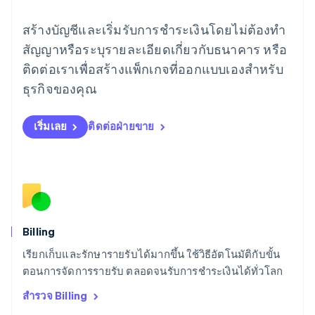
ลักเซมเบิร์ก
Français
Deutsch
English
สร้างบัญชีและเริ่มรับการชำระเงินโดยไม่ต้องทำ
ลัตเวีย
English
สัญญาหรือระบุรายละเอียดเกี่ยวกับธนาคาร หรือ
ลิกเตนสไตน์
ติดต่อเราเพื่อสร้างแพ็กเกจที่ออกแบบเองสำหรับ
Deutsch
English
ลิทัวเนีย
ธุรกิจของคุณ
English
สเปน
เริ่มเลย
ติดต่อฝ่ายขาย
Español
English
สโลวาเกีย
English
สโลวีเนีย
English
Italiano
สวิตเซอร์แลนด์
Deutsch
Français
Italiano
English
สวีเดน
Billing
Svenska
English
เรียกเก็บและรักษารายรับได้มากขึ้น ใช้วิธีอัตโนมัติกับขั้น
สหรัฐอเมริกา
English
Español
简体中文
ตอนการจัดการรายรับ ตลอดจนรับการชำระเงินได้ทั่วโลก
สหรัฐอาหรับเอมิเรตส์
สำรวจ Billing
English