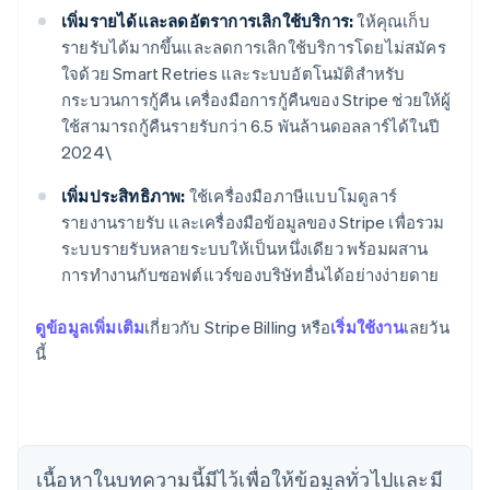
เพิ่มรายได้และลดอัตราการเลิกใช้บริการ:
ให้คุณเก็บ
รายรับได้มากขึ้นและลดการเลิกใช้บริการโดยไม่สมัคร
ใจด้วย Smart Retries และระบบอัตโนมัติสำหรับ
กระบวนการกู้คืน เครื่องมือการกู้คืนของ Stripe ช่วยให้ผู้
ใช้สามารถกู้คืนรายรับกว่า 6.5 พันล้านดอลลาร์ได้ในปี
2024\
เพิ่มประสิทธิภาพ:
ใช้เครื่องมือภาษีแบบโมดูลาร์
รายงานรายรับ และเครื่องมือข้อมูลของ Stripe เพื่อรวม
ระบบรายรับหลายระบบให้เป็นหนึ่งเดียว พร้อมผสาน
การทำงานกับซอฟต์แวร์ของบริษัทอื่นได้อย่างง่ายดาย
ดูข้อมูลเพิ่มเติม
เกี่ยวกับ Stripe Billing หรือ
เริ่มใช้งาน
เลยวัน
นี้
กรีซ
English
เขตบริหารพิเศษฮ่องกง ประเทศจีน
English
简体中文
แคนาดา
English
Français
เนื้อหาในบทความนี้มีไว้เพื่อให้ข้อมูลทั่วไปและมี