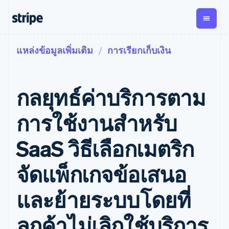
แหล่งข้อมูลเพิ่มเติม
การเรียกเก็บเงิน
ตามขั้น
เอกสารประกอบ
เรียนรู้
การชำระเงิน
รายรับ
การ
แพลตฟอ
จัดการ
และ
องค์กร
Stripe Docs
บล็อก
เงิน
มาร์เก็ต
Payments
Billing
ธุรกิจสตาร์ทอัพ
ข้อมูลอ้างอิงเกี่ยวกับ API
เรื่องราวจากลูกค้า
กลยุทธ์ค่าบริการตาม
การชำระเงิน
รายรับตาม
เพลส
ไลบรารีและ SDK
คู่มือ
ออนไลน์
แบบแผนล่วง
Stripe Apps
Global
Payment links
หน้า
Metronome
Payouts
Conne
การใช้งานสำหรับ
การชำร
ตามกรณีใช้งาน
การชำระเงิน
การเรียกเก็บ
เบิกจ่าย
เงินสำห
การสนับสนุน
แบบไม่ต้อง
เงินตามการ
ให้กับ
SaaS วิธีเลือกเมตริก
แพลตฟอ
คู่มือ
การค้าแบบใช้เอเจนต์
เขียนโค้ด
Checkout
ใช้งาน
การชำระเงิน
บุคคลที่
อีคอมเมิร์ซ
รับการสนับสนุน
UI การชำระ
ตามรอบบิล
สาม
บริการทางการเงินที่ผสาน
รับการชำระเงินออนไลน์
แพ็กเกจการสนับสนุนที่ได้
การจัดการ
จัดแพ็กเกจข้อเสนอ
เงินสำเร็จรูป
รวมในตัว
ติดตั้งใช้งานการชำระเงิน
รับการจัดการ
การชำระเงิน
Elements
การทำงานอัตโนมัติด้าน
สำเร็จรูป
บริการเฉพาะทาง
องค์ประกอบ UI
ตามรอบบิล
Invoicing
และย้ายระบบโดยที่
การเงิน
สร้างแพลตฟอร์มหรือ
ครั้งเดียวหรือ
ที่ยืดหยุ่น
ธุรกิจทั่วโลก
มาร์เก็ตเพลส
ตามแบบแผน
วิธีการชำระ
การชำระเงินในแอป
จัดการการชำระเงินตาม
เงิน
ล่วงหน้า
Tax
ลูกค้าไม่เลิกใช้บริการ
มาร์เก็ตเพลส
รอบบิล
เข้าถึงได้
คิดภาษีการ
บริษัท
การจัดการเงิน
เสนอการเรียกเก็บเงินตาม