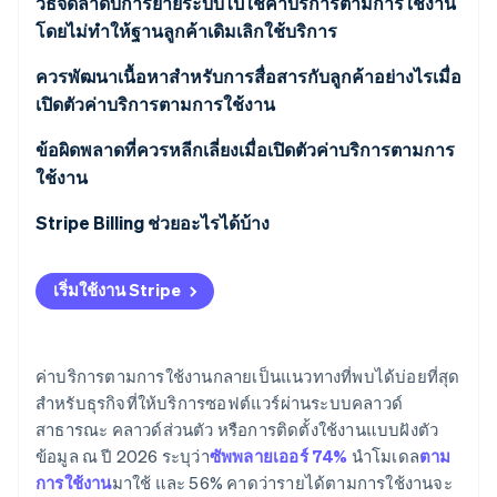
วิธีจัดลำดับการย้ายระบบไปใช้ค่าบริการตามการใช้งาน
โดยไม่ทำให้ฐานลูกค้าเดิมเลิกใช้บริการ
เริ่มจากลูกค้าใหม่ก่อน
ควรพัฒนาเนื้อหาสำหรับการสื่อสารกับลูกค้าอย่างไรเมื่อ
เปิดตัวค่าบริการตามการใช้งาน
ตามด้วยการย้ายระบบแบบสมัครใจ
อีเมลประกาศ
ข้อผิดพลาดที่ควรหลีกเลี่ยงเมื่อเปิดตัวค่าบริการตามการ
การเปิดตัวทีละกลุ่ม
ใช้งาน
หน้า ’สิ่งที่มีการเปลี่ยนแปลง’
เปลี่ยนผ่านบัญชีที่มีความเสี่ยงสูงสุดอย่างระมัดระวัง
Stripe Billing ช่วยอะไรได้บ้าง
ผู้จัดการดูแลความสำเร็จของลูกค้า (CSM) และสคริปต์
กำหนดเส้นตายที่ชัดเจน
การขาย
เริ่มใช้งาน Stripe
ค่าบริการตามการใช้งานกลายเป็นแนวทางที่พบได้บ่อยที่สุด
สำหรับธุรกิจที่ให้บริการซอฟต์แวร์ผ่านระบบคลาวด์
สาธารณะ คลาวด์ส่วนตัว หรือการติดตั้งใช้งานแบบฝังตัว
ข้อมูล ณ ปี 2026 ระบุว่า
ซัพพลายเออร์ 74%
นำโมเดล
ตาม
การใช้งาน
มาใช้ และ 56% คาดว่ารายได้ตามการใช้งานจะ