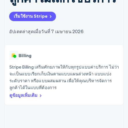
มากกว่า 125
ขายและ VAT
แพลตฟอร์ม
การใช้งาน
รายการ
Authorization
อัตโนมัติ
Revenue
แผนงานผลิตภัณฑ์
SaaS
ออกบัตรที่มีสเตเบิลคอยน์
Boost
Recognition
การประชุมประจำปีแบบ
รองรับอยู่
เริ่มใช้งาน Stripe
ยกระดับการ
เซสชัน
จัดเตรียมและจัดการ
ระบบ
ยอมรับการ
ตำแหน่งงาน
บริการด้วยเอเจนต์
อัตโนมัติ
ชำระเงิน
Link
ห้องข่าว
อัปเดตล่าสุดเมื่อวันที่ 7 เมษายน 2026
ตามอุตสาหกรรม
การชำระเงินที่
สำหรับการ
Stripe
Stripe Press
Sigma
รวดเร็วขึ้น
ทำบัญชี
รายงานที่
บริษัท AI
แหล่งข้อมูล
ออกแบบเอง
แวดวงครีเอเตอร์
Data
เกม
การติดต่อ
Billing
Pipeline
การบริการ การเดินทาง
การเชื่อมต่อการทำงาน
การซิงค์
และสันทนาการ
แอป
Stripe Billing เสริมศักยภาพให้กับทุกรูปแบบค่าบริการ ไม่ว่า
ติดต่อฝ่ายขาย
ข้อมูล
ประกันภัย
ตัวอย่างโค้ด
สมัครเป็นพาร์ทเนอร์
จะเป็นแบบเรียกเก็บเงินตามแบบแผนล่วงหน้า แบบแบ่ง
สื่อและความบันเทิง
บล็อกของนักพัฒนา
ระดับราคา หรือแบบผสมผสาน เพื่อให้คุณบริหารจัดการ
องค์กรไม่แสวงผลกำไร
สถานะ API
บริการเฉพาะทาง
ลูกค้าได้ในแบบที่ต้องการ
ภาครัฐ
เพิ่มเติม
ดูข้อมูลเพิ่มเติม
ธุรกิจค้าปลีก
Product roadmap
ดูสิ่งที่กำลังจะมาถึง
Radar
ระบบนิเวศ
การป้องกันการฉ้อโกง
Atlas