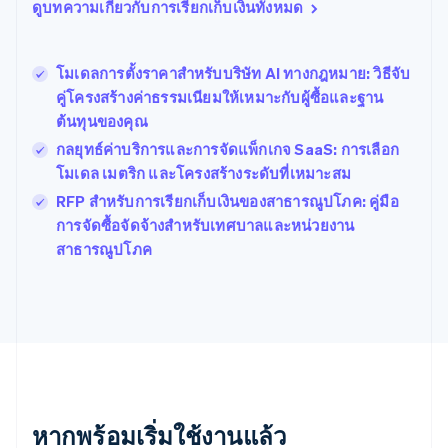
เบลเยียม
ดูบทความเกี่ยวกับการเรียกเก็บเงินทั้งหมด
Nederlands
Français
Deutsch
English
โปรตุเกส
Português
English
โมเดลการตั้งราคาสำหรับบริษัท AI ทางกฎหมาย: วิธีจับ
โปแลนด์
คู่โครงสร้างค่าธรรมเนียมให้เหมาะกับผู้ซื้อและฐาน
English
ต้นทุนของคุณ
ฝรั่งเศส
Français
English
กลยุทธ์ค่าบริการและการจัดแพ็กเกจ SaaS: การเลือก
ฟินแลนด์
โมเดล เมตริก และโครงสร้างระดับที่เหมาะสม
English
Svenska
RFP สำหรับการเรียกเก็บเงินของสาธารณูปโภค: คู่มือ
มอลตา
English
การจัดซื้อจัดจ้างสำหรับเทศบาลและหน่วยงาน
มาเลเซีย
สาธารณูปโภค
English
简体中文
เม็กซิโก
Español
English
ยิบรอลตาร์
English
เยอรมนี
Deutsch
English
โรมาเนีย
หากพร้อมเริ่มใช้งานแล้ว
English