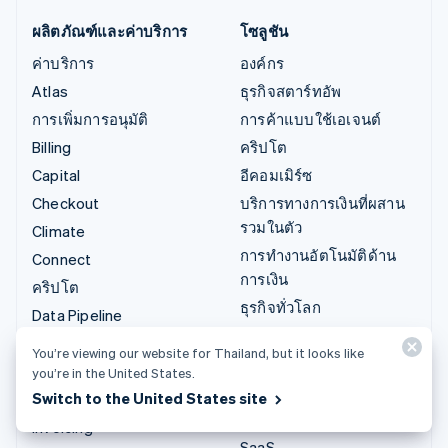
ผลิตภัณฑ์และค่าบริการ
โซลูชัน
ค่าบริการ
องค์กร
Atlas
ธุรกิจสตาร์ทอัพ
การเพิ่มการอนุมัติ
การค้าแบบใช้เอเจนต์
Billing
คริปโต
Capital
อีคอมเมิร์ซ
Checkout
บริการทางการเงินที่ผสาน
รวมในตัว
Climate
การทำงานอัตโนมัติด้าน
Connect
การเงิน
คริปโต
ธุรกิจทั่วโลก
Data Pipeline
การชำระเงินในแอป
Elements
You’re viewing our website for Thailand, but it looks like
มาร์เก็ตเพลส
Financial Connections
you’re in the United States.
การจัดการเงิน
Switch to the United States site
Identity
แพลตฟอร์ม
Invoicing
SaaS