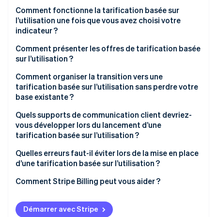
Comment fonctionne la tarification basée sur
l’utilisation une fois que vous avez choisi votre
indicateur ?
Comment présenter les offres de tarification basée
sur l’utilisation ?
Comment organiser la transition vers une
tarification basée sur l’utilisation sans perdre votre
base existante ?
Les nouveaux clients d’abord
Quels supports de communication client devriez-
vous développer lors du lancement d’une
Étape suivante : migration avec consentement
tarification basée sur l’utilisation ?
préalable
L’e-mail d’annonce
Quelles erreurs faut-il éviter lors de la mise en place
Déploiement segment par segment
d’une tarification basée sur l’utilisation ?
La page « Quels sont les changements ? »
Assurez une transition en douceur pour vos
Comment Stripe Billing peut vous aider ?
comptes les plus à risque
Votre CSM et votre argumentaire de vente
Fixer une limite stricte
Démarrer avec Stripe