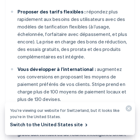
Proposer des tarifs flexibles :
répondez plus
rapidement aux besoins des utilisateurs avec des
modèles de tarification flexibles (à l’usage,
échelonnée, forfaitaire avec dépassement, et plus
encore). La prise en charge des bons de réduction,
des essais gratuits, des prorata et des produits
complémentaires est intégrée.
Vous développer à l’international :
augmentez
vos conversions en proposant les moyens de
paiement préférés de vos clients. Stripe prend en
charge plus de 100 moyens de paiement locaux et
plus de 130 devises.
You’re viewing our website for Switzerland, but it looks like
Booster vos revenus et réduire le taux
you’re in the United States.
d’attrition :
optimisez le recouvrement de revenus
Switch to the United States site
et réduisez le nombre de résiliations involontaires
grâce aux tentatives de relance intelligente Smart