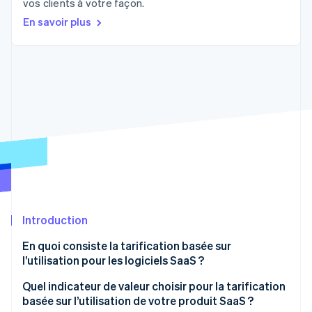
vos clients à votre façon.
Découvrez les prochaines évolutions
Commerce en ligne
En savoir plus
Radar
Prévention de la fraude
Écosystème
Atlas
Constitution de start-up
Partenaires
Climate
Stripe App Marketplace
Élimination du carbone
Identity
Vérification de l'identité
Introduction
Stripe Sessions 2026
Découvrez comment Stripe construit l’infrastructure écono
En quoi consiste la tarification basée sur
Regarder la vidéo
l’utilisation pour les logiciels SaaS ?
Quel indicateur de valeur choisir pour la tarification
basée sur l’utilisation de votre produit SaaS ?