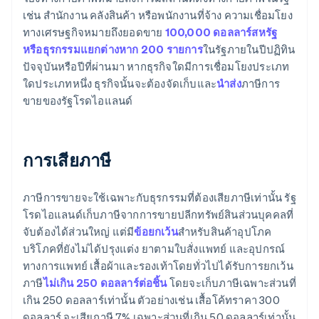
เช่น สำนักงาน คลังสินค้า หรือพนักงานที่จ้าง ความเชื่อมโยง
ทางเศรษฐกิจหมายถึงยอดขาย
100,000 ดอลลาร์สหรัฐ
หรือธุรกรรมแยกต่างหาก 200 รายการ
ในรัฐภายในปีปฏิทิน
ปัจจุบันหรือปีที่ผ่านมา หากธุรกิจใดมีการเชื่อมโยงประเภท
ใดประเภทหนึ่ง ธุรกิจนั้นจะต้องจัดเก็บและ
นำส่ง
ภาษีการ
ขายของรัฐโรดไอแลนด์
การเสียภาษี
ภาษีการขายจะใช้เฉพาะกับธุรกรรมที่ต้องเสียภาษีเท่านั้น รัฐ
โรดไอแลนด์เก็บภาษีจากการขายปลีกทรัพย์สินส่วนบุคคลที่
จับต้องได้ส่วนใหญ่ แต่มี
ข้อยกเว้น
สำหรับสินค้าอุปโภค
บริโภคที่ยังไม่ได้ปรุงแต่ง ยาตามใบสั่งแพทย์ และอุปกรณ์
ทางการแพทย์ เสื้อผ้าและรองเท้าโดยทั่วไปได้รับการยกเว้น
ภาษี
ไม่เกิน 250 ดอลลาร์ต่อชิ้น
โดยจะเก็บภาษีเฉพาะส่วนที่
เกิน 250 ดอลลาร์เท่านั้น ตัวอย่างเช่น เสื้อโค้ทราคา 300
ดอลลาร์ จะเสียภาษี 7% เฉพาะส่วนที่เกิน 50 ดอลลาร์เท่านั้น