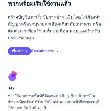
หากพร้อมเริ่มใช้งานแล้ว
เยอรมนี
Deutsch
English
โรมาเนีย
สร้างบัญชีและเริ่มรับการชำระเงินโดยไม่ต้องทำ
English
สัญญาหรือระบุรายละเอียดเกี่ยวกับธนาคาร หรือ
ลักเซมเบิร์ก
ติดต่อเราเพื่อสร้างแพ็กเกจที่ออกแบบเองสำหรับ
Français
Deutsch
English
ลัตเวีย
ธุรกิจของคุณ
English
ลิกเตนสไตน์
Deutsch
English
เริ่มเลย
ติดต่อฝ่ายขาย
ลิทัวเนีย
English
สเปน
Español
English
สโลวาเกีย
English
สโลวีเนีย
Tax
English
Italiano
สวิตเซอร์แลนด์
ช่วยให้คุณทราบพื้นที่ที่ต้องจดทะเบียน เรียกเก็บภาษีใน
Deutsch
Français
Italiano
English
จำนวนที่ถูกต้องได้โดยอัตโนมัติ ตลอดจนเข้าถึงรายงานที่
สวีเดน
ใช้สำหรับยื่นเงินคืนภาษี
Svenska
English