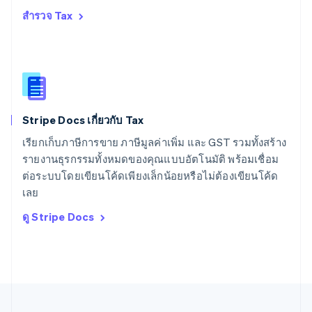
สหรัฐอเมริกา
สำรวจ Tax
English
Español
简体中文
สหรัฐอาหรับเอมิเรตส์
English
สหราชอาณาจักร
English
สาธารณรัฐเช็ก
English
Stripe Docs เกี่ยวกับ Tax
สิงคโปร์
English
简体中文
เรียกเก็บภาษีการขาย ภาษีมูลค่าเพิ่ม และ GST รวมทั้งสร้าง
ออสเตรเลีย
รายงานธุรกรรมทั้งหมดของคุณแบบอัตโนมัติ พร้อมเชื่อม
English
ต่อระบบโดยเขียนโค้ดเพียงเล็กน้อยหรือไม่ต้องเขียนโค้ด
ออสเตรีย
เลย
Deutsch
English
อิตาลี
ดู Stripe Docs
Italiano
English
อินเดีย
English
เอสโตเนีย
English
ไอร์แลนด์
English