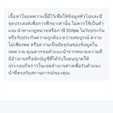
English
เขตบริหารพิเศษฮ่องกง ประเทศจีน
English
简体中文
แคนาดา
เนื้อหาในบทความนี้มีไว้เพื่อให้ข้อมูลทั่วไปและมี
English
Français
จุดประสงค์เพื่อการศึกษาเท่านั้น ไม่ควรใช้เป็นคํา
โครเอเชีย
แนะนําทางกฎหมายหรือภาษี Stripe ไม่รับประกัน
English
Italiano
จีนแผ่นดินใหญ่
หรือรับประกันความถูกต้อง ความสมบูรณ์ ความ
简体中文
English
ไม่เพียงพอ หรือความเป็นปัจจุบันของข้อมูลใน
ไซปรัส
บทความ คุณควรขอคําแนะนําจากทนายความที่
English
ญี่ปุ่น
มีอํานาจหรือนักบัญชีที่ได้รับใบอนุญาตให้
日本語
English
ประกอบกิจการในเขตอํานาจศาลเพื่อรับคําแนะ
เดนมาร์ก
English
นําที่ตรงกับสถานการณ์ของคุณ
ไทย
ไทย
English
นอร์เวย์
English
นิวซีแลนด์
English
เนเธอร์แลนด์
Nederlands
English