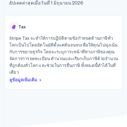
มากกว่า 125
ขายและ VAT
อัปเดตล่าสุดเมื่อวันที่ 1 มิถุนายน 2026
แพลตฟอร์ม
การใช้งาน
รายการ
Authorization
อัตโนมัติ
Revenue
แผนงานผลิตภัณฑ์
SaaS
ออกบัตรที่มีสเตเบิลคอยน์
Boost
Recognition
การประชุมประจำปีแบบ
รองรับอยู่
ยกระดับการ
เซสชัน
จัดเตรียมและจัดการ
ระบบ
ยอมรับการ
ตำแหน่งงาน
บริการด้วยเอเจนต์
Tax
อัตโนมัติ
ชำระเงิน
Link
ห้องข่าว
ตามอุตสาหกรรม
การชำระเงินที่
สำหรับการ
Stripe
Stripe Press
Stripe Tax จะทำให้การปฏิบัติตามข้อกำหนดด้านภาษีทั่ว
Sigma
รวดเร็วขึ้น
ทำบัญชี
รายงานที่
บริษัท AI
โลกเป็นไปโดยอัตโนมัติตั้งแต่ต้นจนจบเพื่อให้คุณไปมุ่งเน้น
แหล่งข้อมูล
ออกแบบเอง
แวดวงครีเอเตอร์
กับการขยายธุรกิจ โดยจะระบุภาระหน้าที่ทางภาษีของคุณ
Data
เกม
การติดต่อ
จัดการการจดทะเบียน คำนวณและเรียกเก็บภาษีด้วยจำนวน
Pipeline
การบริการ การเดินทาง
การเชื่อมต่อการทำงาน
การซิงค์
และสันทนาการ
แอป
ที่ถูกต้องทั่วโลก และช่วยในการยื่นภาษี ทั้งหมดนี้ทำได้ในที่
ติดต่อฝ่ายขาย
ข้อมูล
ประกันภัย
ตัวอย่างโค้ด
สมัครเป็นพาร์ทเนอร์
เดียว
สื่อและความบันเทิง
บล็อกของนักพัฒนา
ดูข้อมูลเพิ่มเติม
องค์กรไม่แสวงผลกำไร
สถานะ API
บริการเฉพาะทาง
ภาครัฐ
เพิ่มเติม
ธุรกิจค้าปลีก
Product roadmap
ดูสิ่งที่กำลังจะมาถึง
Radar
ระบบนิเวศ
การป้องกันการฉ้อโกง
Atlas