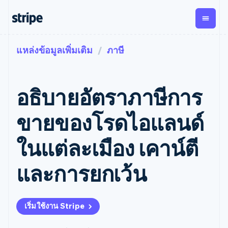
แหล่งข้อมูลเพิ่มเติม
ภาษี
ตามขั้น
เอกสารประกอบ
เรียนรู้
การชำระเงิน
รายรับ
การ
แพลตฟอ
จัดการ
และ
องค์กร
Stripe Docs
บล็อก
เงิน
มาร์เก็ต
Payments
Billing
ธุรกิจสตาร์ทอัพ
ข้อมูลอ้างอิงเกี่ยวกับ API
เรื่องราวจากลูกค้า
อธิบายอัตราภาษีการ
การชำระเงิน
รายรับตาม
เพลส
ไลบรารีและ SDK
คู่มือ
ออนไลน์
แบบแผนล่วง
Stripe Apps
Global
Payment links
หน้า
Metronome
Payouts
Conne
ขายของโรดไอแลนด์
การชำร
ตามกรณีใช้งาน
การชำระเงิน
การเรียกเก็บ
เบิกจ่าย
เงินสำห
การสนับสนุน
แบบไม่ต้อง
เงินตามการ
ให้กับ
ในแต่ละเมือง เคาน์ตี
แพลตฟอ
คู่มือ
การค้าแบบใช้เอเจนต์
เขียนโค้ด
Checkout
ใช้งาน
การชำระเงิน
บุคคลที่
อีคอมเมิร์ซ
รับการสนับสนุน
UI การชำระ
ตามรอบบิล
สาม
บริการทางการเงินที่ผสาน
รับการชำระเงินออนไลน์
แพ็กเกจการสนับสนุนที่ได้
การจัดการ
และการยกเว้น
เงินสำเร็จรูป
รวมในตัว
ติดตั้งใช้งานการชำระเงิน
รับการจัดการ
การชำระเงิน
Elements
การทำงานอัตโนมัติด้าน
สำเร็จรูป
บริการเฉพาะทาง
องค์ประกอบ UI
ตามรอบบิล
Invoicing
การเงิน
สร้างแพลตฟอร์มหรือ
ครั้งเดียวหรือ
ที่ยืดหยุ่น
ธุรกิจทั่วโลก
มาร์เก็ตเพลส
ตามแบบแผน
วิธีการชำระ
เริ่มใช้งาน Stripe
การชำระเงินในแอป
จัดการการชำระเงินตาม
เงิน
ล่วงหน้า
Tax
มาร์เก็ตเพลส
รอบบิล
เข้าถึงได้
คิดภาษีการ
บริษัท
การจัดการเงิน
เสนอการเรียกเก็บเงินตาม