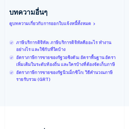
บราซิล
บทความอื่นๆ
Português
English
บัลแกเรีย
ดูบทความเกี่ยวกับการออกใบแจ้งหนี้ทั้งหมด
English
เบลเยียม
Nederlands
Français
Deutsch
English
โปรตุเกส
ภาษีบริการดิจิทัล: ภาษีบริการดิจิทัลคืออะไร ทำงาน
Português
English
อย่างไร และใช้กับที่ใดบ้าง
โปแลนด์
อัตราภาษีการขายของรัฐวอชิงตัน: ​​อัตราพื้นฐาน อัตรา
English
ฝรั่งเศส
เพิ่มเติมในระดับท้องถิ่น และใครบ้างที่ต้องจัดเก็บภาษี
Français
English
อัตราภาษีการขายของรัฐนิวเม็กซิโก: วิธีคำนวณภาษี
ฟินแลนด์
รายรับรวม (GRT)
English
Svenska
มอลตา
English
มาเลเซีย
English
简体中文
เม็กซิโก
Español
English
ยิบรอลตาร์
English